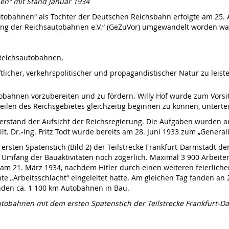
nen“ mit Stand Januar 1934
utobahnen“ als Tochter der Deutschen Reichsbahn erfolgte am 25.
itung der Reichsautobahnen e.V.“ (GeZuVor) umgewandelt worden wa
 Reichsautobahnen,
ftlicher, verkehrspolitischer und propagandistischer Natur zu leiste
tobahnen vorzubereiten und zu fördern. Willy Hof wurde zum Vors
ilen des Reichsgebietes gleichzeitig beginnen zu können, untertei
erstand der Aufsicht der Reichsregierung. Die Aufgaben wurden a
lt. Dr.-Ing. Fritz Todt wurde bereits am 28. Juni 1933 zum „Gener
rsten Spatenstich (Bild 2) der Teilstrecke Frankfurt-Darmstadt d
 Umfang der Bauaktivitäten noch zögerlich. Maximal 3 900 Arbeiter
m 21. März 1934, nachdem Hitler durch einen weiteren feierliche
 „Arbeitsschlacht“ eingeleitet hatte. Am gleichen Tag fanden an 
nden ca. 1 100 km Autobahnen in Bau.
autobahnen mit dem ersten Spatenstich der Teilstrecke Frankfurt-