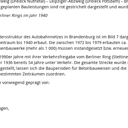
weig (Dreieck Nuthetal) – Leipziger-Abzweig (Dreieck Potsdam) – B
geplanten Bauleistungen sind rot gestrichelt dargestellt und wurd
liner Rings im Jahr 1940
ltersstruktur des Autobahnnetzes in Brandenburg ist im Bild 7 dar
eitraum bis 1940 erbaut. Die zwischen 1972 bis 1979 erbauten ca
ückenbauwerke (mehr als 1 000) müssen instandgesetzt bzw. erneuer
 1990er Jahre mit ihrer Verkehrsfreigabe vom Berliner Ring (Stettin
r 1936 bereits 54 Jahre unter Verkehr. Die gesamte Strecke wurde 
argestellt, lassen sich die Bauperioden für Betonbauweisen und di
 bestimmten Zeiträumen zuordnen.
e vorwiegend geprägt von:
agen,