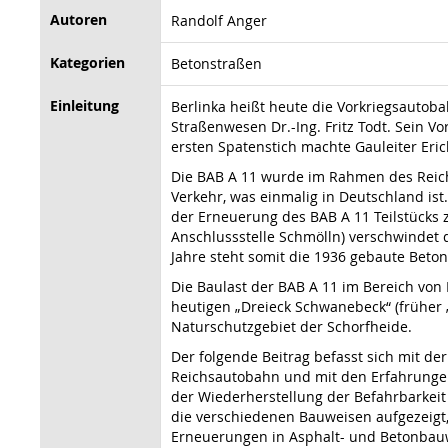
Autoren
Randolf Anger
Kategorien
Betonstraßen
Einleitung
Berlinka heißt heute die Vorkriegsautoba
Straßenwesen Dr.-Ing. Fritz Todt. Sein V
ersten Spatenstich machte Gauleiter Er
Die BAB A 11 wurde im Rahmen des Reich
Verkehr, was einmalig in Deutschland ist.
der Erneuerung des BAB A 11 Teilstück
Anschlussstelle Schmölln) verschwindet 
Jahre steht somit die 1936 gebaute Beto
Die Baulast der BAB A 11 im Bereich von
heutigen „Dreieck Schwanebeck“ (früher 
Naturschutzgebiet der Schorfheide.
Der folgende Beitrag befasst sich mit de
Reichsautobahn und mit den Erfahrungen
der Wiederherstellung der Befahrbarkei
die verschiedenen Bauweisen aufgezeigt
Erneuerungen in Asphalt- und Betonbauw