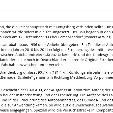
hn, die die Reichshauptstadt mit Königsberg verbinden sollte. Di
orhaben wurde sofort in die Tat umgesetzt. Der Bau begann in den 
ich Koch am 12. Dezember 1933 bei Pomehrendorf (Pomorska Wieś).
sautobahnbaus 1936 dem Verkehr übergeben. Ein Teil dieser Auto
 In den Jahren 2010 bis 2011 erfolgt die Erneuerung, des mittlerwei
s zwischen Autobahndreieck „Kreuz Uckermark“ und der Landesgr
damit der letzte noch in Deutschland existierende Original-Streck
n-Fahrbahn inzwischen unter Verkehr.
 Brandenburg umfasst 90,7 km (181,4 km Richtungsfahrbahn). Sie v
„Bernauer Schleife“ genannt) in Richtung Mecklenburg-Vorpommern
r Geschichte der BAB A 11, der Ausgangssituation zum Anfang der 1
 bei der Instandsetzung und der Erneuerung. Die Aufgabe des La
t und in der Erneuerung des Autobahnnetzes, des Bundes- und de
, die zur Anwendung kamen. So wird auf die Zwischenausbauvaria
eise eingegangen. Speziell wird die Versuchsstrecke in Komposi