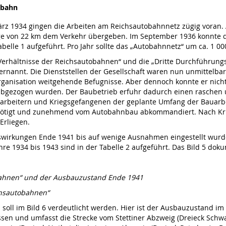
obahn
rz 1934 gingen die Arbeiten am Reichsautobahnnetz zügig voran. 
ge von 22 km dem Verkehr übergeben. Im September 1936 konnte die
abelle 1 aufgeführt. Pro Jahr sollte das „Autobahnnetz“ um ca. 1 
Verhältnisse der Reichsautobahnen“ und die „Dritte Durchführung
rnannt. Die Dienststellen der Gesellschaft waren nun unmittelbar
ganisation weitgehende Befugnisse. Aber dennoch konnte er nicht
bgezogen wurden. Der Baubetrieb erfuhr dadurch einen raschen 
darbeitern und Kriegsgefangenen der geplante Umfang der Bauarb
nötigt und zunehmend vom Autobahnbau abkommandiert. Nach Krie
Erliegen.
auswirkungen Ende 1941 bis auf wenige Ausnahmen eingestellt wur
ahre 1934 bis 1943 sind in der Tabelle 2 aufgeführt. Das Bild 5 d
obahnen“ und der Ausbauzustand Ende 1941
chsautobahnen“
oll im Bild 6 verdeutlicht werden. Hier ist der Ausbauzustand im B
hlossen und umfasst die Strecke vom Stettiner Abzweig (Dreieck Schw