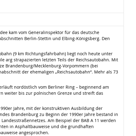
e Idee kam vom Generalinspektor für das deutsche
Abschnitten Berlin-Stettin und Elbing-Königsberg. Den
bahn (9 km Richtungsfahrbahn) liegt noch heute unter
le arg strapazierten letzten Teils der Reichsautobahn. Mit
enze Brandenburg/Mecklenburg-Vorpommern (bei
enabschnitt der ehemaligen „Reichsautobahn“. Mehr als 73
erläuft nordöstlich vom Berliner Ring – beginnend am
 weiter bis zur polnischen Grenze und streift das
990er Jahre, mit der konstruktiven Ausbildung der
ndes Brandenburg zu Beginn der 1990er Jahre bestand in
s Landesstraßennetzes. Am Beispiel der BAB A 11 werden
nten in Asphaltbauweise und die grundhaften
tbauweise angesprochen.