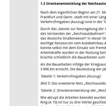
1.3 Streckenentwicklung der Reichsaut
Nach dem eigentlichen Beginn am 21. Mä
Frankfurt und Darm- stadt mit einer Län
Verkehrsfreigaben (Auszug) sind in der T
Durch das „Gesetz zur Neuregelung der 
des Vorstandes der „Reichsautobahnen“ e
das deutsche Straßenwesen“ in dieser Or
wichtige Ressourcen vom Autobahnbau a
konnte selbst mit dem Einsatz von Frem
Arbeitskräfte wurden in der Rüstung be
brachte schließlich die Bauarbeiten zum 
Als die Bauarbeiten infolge der Kriegs
3 896 km erreicht. Die Bauleistung der J
Tabelle 1: Verkehrsfreigaben (Auszug)
Bild 5: Das erweiterte Netz „Reichsaut
Tabelle 2: Streckenentwicklung der „Rei
Wie abrupt die Arbeiten beendet wurden s
Ring (A 10) ist nur zu drei Viertel gesc