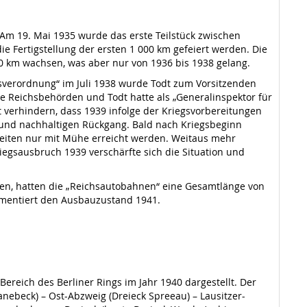
Am 19. Mai 1935 wurde das erste Teilstück zwischen
 Fertigstellung der ersten 1 000 km gefeiert werden. Die
000 km wachsen, was aber nur von 1936 bis 1938 gelang.
sverordnung“ im Juli 1938 wurde Todt zum Vorsitzenden
e Reichsbehörden und Todt hatte als „Generalinspektor für
 verhindern, dass 1939 infolge der Kriegsvorbereitungen
und nachhaltigen Rückgang. Bald nach Kriegsbeginn
eiten nur mit Mühe erreicht werden. Weitaus mehr
gsausbruch 1939 verschärfte sich die Situation und
den, hatten die „Reichsautobahnen“ eine Gesamtlänge von
okumentiert den Ausbauzustand 1941.
ereich des Berliner Rings im Jahr 1940 dargestellt. Der
anebeck) – Ost-Abzweig (Dreieck Spreeau) – Lausitzer-