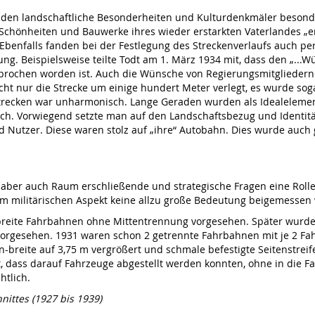
anden landschaftliche Besonderheiten und Kulturdenkmäler besond
Schönheiten und Bauwerke ihres wieder erstarkten Vaterlandes „e
Ebenfalls fanden bei der Festlegung des Streckenverlaufs auch pe
ng. Beispielsweise teilte Todt am 1. März 1934 mit, dass den „...
sprochen worden ist. Auch die Wünsche von Regierungsmitgliedern 
 nur die Strecke um einige hundert Meter verlegt, es wurde sogar 
strecken war unharmonisch. Lange Geraden wurden als Idealeleme
h. Vorwiegend setzte man auf den Landschaftsbezug und Identität
Nutzer. Diese waren stolz auf „ihre“ Autobahn. Dies wurde auch g
ber auch Raum erschließende und strategische Fragen eine Rolle,
m militärischen Aspekt keine allzu große Bedeutung beigemessen 
breite Fahrbahnen ohne Mittentrennung vorgesehen. Später wurde 
rgesehen. 1931 waren schon 2 getrennte Fahrbahnen mit je 2 Fahrs
-breite auf 3,75 m vergrößert und schmale befestigte Seitenstreif
, dass darauf Fahrzeuge abgestellt werden konnten, ohne in die Fa
htlich.
ittes (1927 bis 1939)