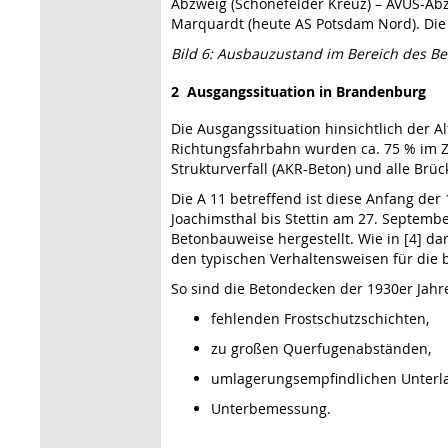
Abzweig (Schönefelder Kreuz) – AVUS-Abz
Marquardt (heute AS Potsdam Nord). Die 
Bild 6: Ausbauzustand im Bereich des Ber
2 Ausgangssituation in Brandenburg
Die Ausgangssituation hinsichtlich der A
Richtungsfahrbahn wurden ca. 75 % im Z
Strukturverfall (AKR-Beton) und alle Br
Die A 11 betreffend ist diese Anfang der
Joachimsthal bis Stettin am 27. Septembe
Betonbauweise hergestellt. Wie in [4] d
den typischen Verhaltensweisen für die
So sind die Betondecken der 1930er Jahr
fehlenden Frostschutzschichten,
zu großen Querfugenabständen,
umlagerungsempfindlichen Unterl
Unterbemessung.