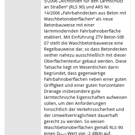
5/2006 „Richtlinien für den Lärmschutz
an Straßen“ (RLS 90) und ARS Nr.
14/2006 „Fahrbahndecken aus Beton mit
Waschbetonoberflächen“ als neue
Betonbauweise mit einer
lärmmindernden Fahrbahnoberfläche
etabliert. Mit Einführung ZTV Beton-StB
07 stellt die Waschbetonbauweise eine
Regelbauweise dar, so dass Betondecken
seither nahezu ausschließlich mit dieser
Oberflächentextur gebaut werden. Diese
Tatsache liegt im Wesentlichen darin
begründet, dass gegenwärtige
Fahrbahnoberflächen neben einer guten
Griffigkeit und einer guten horizontalen
Dränage insbesondere gute
lärmtechnische Eigenschaften aufweisen
sollen, um den Anforderungen
hinsichtlich der Verkehrssicherheit und
der Umweltverträglichkeit dauerhaft
gerecht zu werden. So weisen
Waschbetonoberflächen gemäß RLS-90
einen D
-Wert von -2 dB(A) auf.
StrO