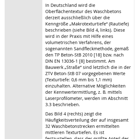
In Deutschland wird die
Oberflächentextur des Waschbetons
derzeit ausschließlich über die
Kenngröße „Makrotexturtiefe“ (Rautiefe)
beschrieben (siehe Bild 4, links). Diese
wird in der Praxis mit Hilfe eines
volumetrischen Verfahrens, der
sogenannten Sandfleckmethode, gemäß
den TP Beton-StB 2010 [18] bzw. nach
DIN EN 13036-1 [8] bestimmt. Am
Bauwerk „Straße“ sind letztlich die in der
ZTV Beton-StB 07 vorgegebenen Werte
(Texturtiefe: 0,6 mm bis 1,1 mm)
einzuhalten. Alternative Möglichkeiten
der Kennwertermittlung, z. B. mittels
Laserprofilometer, werden im Abschnitt
3.3 beschrieben.
Das Bild 4 (rechts) zeigt die
Häufigkeitsverteilung der auf insgesamt
32 Waschbetonstrecken ermittelten
mittleren Texturtiefen. Es ist
festzustellen, dass der größte Anteil der