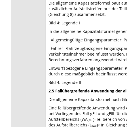
Die allgemeine Kapazitätsformel baut a
zusätzlichen Aufstellstreifen aus der Te
(Gleichung 8) zusammensetzt.
Bild 4: Legende I
In die allgemeine Kapazitätsformel geh
· Allgemeingültige Eingangsparameter:
· Fahrer- /fahrzeugbezogene Eingangspa
Verkehrsteilnehmer beeinflusst werden.
Berechnungsverfahren angewendet wird
Entwurfsbezogene Eingangsparameter: Par
durch diese maßgeblich beeinflusst wer
Bild 4: Legende II
2.5 Fallübergreifende Anwendung der a
Die allgemeine Kapazitätsformel nach Gle
Eine fallübergreifende Anwendung wird er
bei Vorliegen des Fall gFII und gFIII für d
Aufstellbereichs (WA
)« (=Teilbereich von
i
des Aufstellbereichs (L
)« in Gleichung
WAi