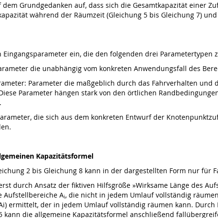
uf dem Grundgedanken auf, dass sich die Gesamtkapazität einer Z
ilkapazität während der Räumzeit (Gleichung 5 bis Gleichung 7) und 
en Eingangsparameter ein, die den folgenden drei Parametertypen
 Parameter die unabhängig vom konkreten Anwendungsfall des Be
rameter: Parameter die maßgeblich durch das Fahrverhalten und d
 Diese Parameter hängen stark von den örtlichen Randbedingunge
.
ameter, die sich aus dem konkreten Entwurf der Knotenpunktzufah
den.
llgemeinen Kapazitätsformel
ichung 2 bis Gleichung 8 kann in der dargestellten Form nur für Fa
st durch Ansatz der fiktiven Hilfsgröße »Wirksame Länge des Aufs
ie Aufstellbereiche A
, die nicht in jedem Umlauf vollständig räume
i
 Ai) ermittelt, der in jedem Umlauf vollständig räumen kann. Durch
 5 kann die allgemeine Kapazitätsformel anschließend fallübergr