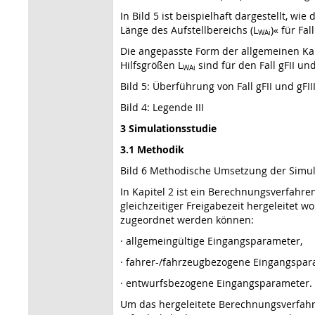
In Bild 5 ist beispielhaft dargestellt, w
Länge des Aufstellbereichs (L
)« für Fa
WAi
Die angepasste Form der allgemeinen Kapa
Hilfsgrößen L
sind für den Fall gFII und
WAi
Bild 5: Überführung von Fall gFII und gFII
Bild 4: Legende III
3 Simulationsstudie
3.1 Methodik
Bild 6 Methodische Umsetzung der Simul
In Kapitel 2 ist ein Berechnungsverfahren
gleichzeitiger Freigabezeit hergeleitet
zugeordnet werden können:
· allgemeingültige Eingangsparameter,
· fahrer-/fahrzeugbezogene Eingangspar
· entwurfsbezogene Eingangsparameter.
Um das hergeleitete Berechnungsverfah