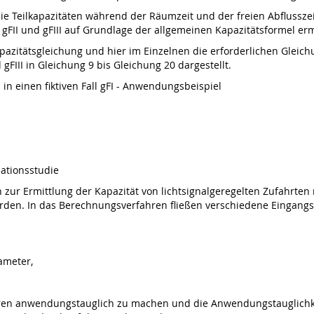
ie die Teilkapazitäten während der Räumzeit und der freien Abfluss
ll gFII und gFIII auf Grundlage der allgemeinen Kapazitätsformel e
zitätsgleichung und hier im Einzelnen die erforderlichen Gleichu
 gFIII in Gleichung 9 bis Gleichung 20 dargestellt.
I in einen fiktiven Fall gFI - Anwendungsbeispiel
ationsstudie
 zur Ermittlung der Kapazität von lichtsignalgeregelten Zufahrten m
 worden. In das Berechnungsverfahren fließen verschiedene Eingang
ameter,
ren anwendungstauglich zu machen und die Anwendungstauglichke