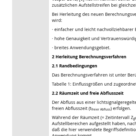
zusätzlichen Aufstellstreifen bei gleichz
Bei Herleitung des neuen Berechnungsver
wird:
· einfacher und leicht nachvollziehbare
· hohe Genauigkeit und Vertrauenswürdi
· breites Anwendungsgebiet.
2 Herleitung Berechnungsverfahren
2.1 Randbedingungen
Das Berechnungsverfahren ist unter Ber
Tabelle 1: Einflussgrößen und zugeord
2.2 Räumzeit und freie Abflusszeit
Der Abfluss aus einer lichtsignalgeregelt
freien Abflusszeit (t
) erfolgen.
freier Abfluss
Während der Räumzeit (= Zeitintervall Z
gF
Aufstellbereichen aufgestellt haben, nac
daß die hier verwendete Begriffsdefinit
Anwendung kommt.