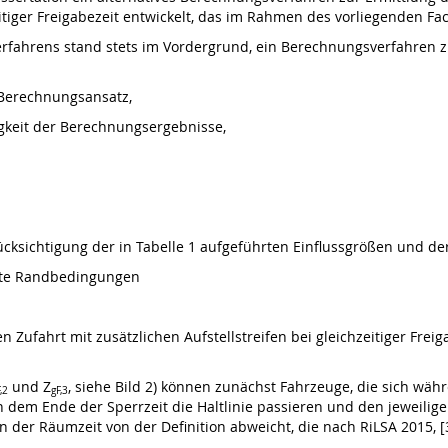
eitiger Freigabezeit entwickelt, das im Rahmen des vorliegenden Fa
fahrens stand stets im Vordergrund, ein Berechnungsverfahren zu
r Berechnungsansatz,
gkeit der Berechnungsergebnisse,
ücksichtigung der in Tabelle 1 aufgeführten Einflussgrößen und 
nete Randbedingungen
en Zufahrt mit zusätzlichen Aufstellstreifen bei gleichzeitiger Frei
und Z
, siehe Bild 2) können zunächst Fahrzeuge, die sich währe
,2
gF,3
h dem Ende der Sperrzeit die Haltlinie passieren und den jeweilige
ion der Räumzeit von der Definition abweicht, die nach RiLSA 2015