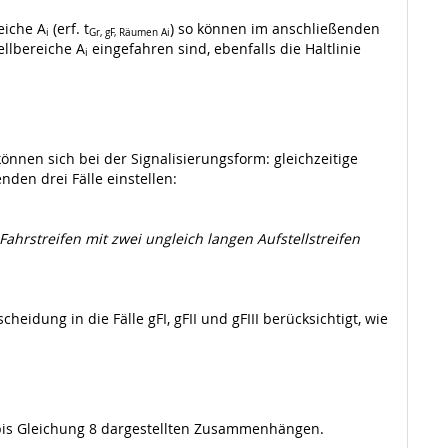
eiche A
(erf. t
) so können im anschließenden
i
Gr, gF, Räumen Ai
ellbereiche A
eingefahren sind, ebenfalls die Haltlinie
i
können sich bei der Signalisierungsform: gleichzeitige
nden drei Fälle einstellen:
Fahrstreifen mit zwei ungleich langen Aufstellstreifen
idung in die Fälle gFI, gFII und gFIII berücksichtigt, wie
 bis Gleichung 8 dargestellten Zusammenhängen.