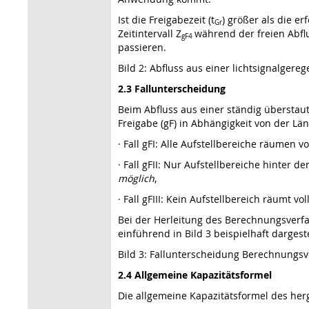
Ist die Freigabezeit (t
) größer als die e
Gr
Zeitintervall Z
während der freien Abflu
gF4
passieren.
Bild 2: Abfluss aus einer lichtsignalgereg
2.3 Fallunterscheidung
Beim Abfluss aus einer ständig überstaute
Freigabe (gF) in Abhängigkeit von der Lä
· Fall gFI: Alle Aufstellbereiche räumen vo
· Fall gFII: Nur Aufstellbereiche hinter 
möglich
,
· Fall gFIII: Kein Aufstellbereich räumt vol
Bei der Herleitung des Berechnungsverfahr
einführend in Bild 3 beispielhaft dargeste
Bild 3: Fallunterscheidung Berechnungsverf
2.4 Allgemeine Kapazitätsformel
Die allgemeine Kapazitätsformel des her