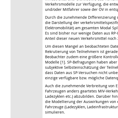
Verkehrsmodelle zur Verfügung, die entw
und/oder Mitfahrer sowie der ÖV in ents
Durch die zunehmende Differenzierung de
die Darstellung der verkehrsmittelspezi
Elektromobilität) am gesamten Modal Spli
Es sind bisher nur wenige Daten aus RP-
Anteil dieser neuen Verkehrsmittel noch
Um diesen Mangel an beobachteten Daten 
Rekrutierung von Teilnehmern ist gerade
Beobachter zudem eine größere Kontrolle
Modelle [1]. SP-Befragungen haben aber 
subjektive Selbsteinschätzung der Teilneh
dass Daten aus SP-Versuchen nicht unbed
einzige verfügbare bzw. mögliche Datenq
Auch die zunehmende Verbreitung von Ele
Fahrzeugen anders geartetes MIV-Verkeh
Ladezyklen etc.) abzubilden. Darüber hin
die Modellierung der Auswirkungen von 
Fahrzeuge (Ladezyklen, Ladeinfrastruktu
simulieren.