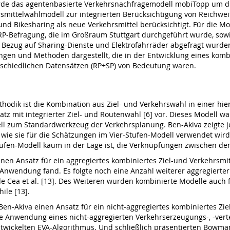
rde das agentenbasierte Verkehrsnachfragemodell mobiTopp um die
rsmittelwahlmodell zur integrierten Berücksichtigung von Reichwei
 und Bikesharing als neue Verkehrsmittel berücksichtigt. Für die
P-Befragung, die im Großraum Stuttgart durchgeführt wurde, sowi
 Bezug auf Sharing-Dienste und Elektrofahrräder abgefragt wurde
en und Methoden dargestellt, die in der Entwicklung eines kombi
erschiedlichen Datensätzen (RP+SP) von Bedeutung waren.
thodik ist die Kombination aus Ziel- und Verkehrswahl in einer hier
satz mit integrierter Ziel- und Routenwahl [6] vor. Dieses Modell
ell zum Standardwerkzeug der Verkehrsplanung. Ben-Akiva zeigte j
ie sie für die Schätzungen im Vier-Stufen-Modell verwendet wird 
Stufen-Modell kaum in der Lage ist, die Verknüpfungen zwischen den
inen Ansatz für ein aggregiertes kombiniertes Ziel-und Verkehrsm
nwendung fand. Es folgte noch eine Anzahl weiterer aggregierter 
 Cea et al. [13]. Des Weiteren wurden kombinierte Modelle auch f
ile [13].
Ben-Akiva einen Ansatz für ein nicht-aggregiertes kombiniertes Zie
hige Anwendung eines nicht-aggregierten Verkehrserzeugungs-, -ver
 entwickelten EVA-Algorithmus. Und schließlich präsentierten Bowm