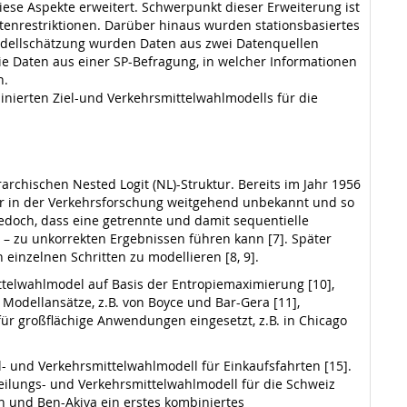
se Aspekte erweitert. Schwerpunkt dieser Erweiterung ist
tenrestriktionen. Darüber hinaus wurden stationsbasiertes
 Modellschätzung wurden Daten aus zwei Datenquellen
e Daten aus einer SP-Befragung, in welcher Informationen
n.
nierten Ziel-und Verkehrsmittelwahlmodells für die
archischen Nested Logit (NL)-Struktur. Bereits im Jahr 1956
 war in der Verkehrsforschung weitgehend unbekannt und so
edoch, dass eine getrennte und damit sequentielle
– zu unkorrekten Ergebnissen führen kann [7]. Später
 einzelnen Schritten zu modellieren [8, 9].
ittelwahlmodel auf Basis der Entropiemaximierung [10],
Modellansätze, z.B. von Boyce und Bar-Gera [11],
ür großflächige Anwendungen eingesetzt, z.B. in Chicago
l- und Verkehrsmittelwahlmodell für Einkaufsfahrten [15].
teilungs- und Verkehrsmittelwahlmodell für die Schweiz
an und Ben-Akiva ein erstes kombiniertes