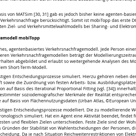
asis von MATSim [30, 31] gab es jedoch bisher keine agenten-basi
 Verkehrsnachfrage berücksichtigt. Somit ist mobiTopp das erste 
n Ziel- und Verkehrsmittelwahlmodells bei Sharing- und Elektromo
agemodell mobiTopp
isches, agentenbasiertes Verkehrsnachfragemodell. Jede Person ein
deren Verkehrsnachfragemodellen beträgt der Modellierungszeitra
sverhalten abgebildet und erlaubt so weitergehende Analysen des M
dem Short-Term-Modell.
stigen Entscheidungsprozesse simuliert. Hierzu gehören neben de
ft sowie die Zuordnung von festen Arbeits- bzw. Ausbildungsplätze
 auf Basis des Iterational Proportional Fitting (vgl. [34]) innerhal
bestimmter soziodemografischer Merkmale der Realität entspreche
e auf Basis von Flächennutzungsdaten (Urban Atlas, ©European Unio
stigen Entscheidungsprozesse modelliert. Die zu modellierende Woc
onologisch simuliert. Hat ein Agent eine Aktivität beendet, findet 
 festen und flexiblen Zielen unterschieden. Feste Ziele sind der Wo
Aus Gründen der Stabilität von Wahlentscheidungen der Personen, die
tscheidung. Da je nach Situation Reichweitenrestriktionen von Elekt