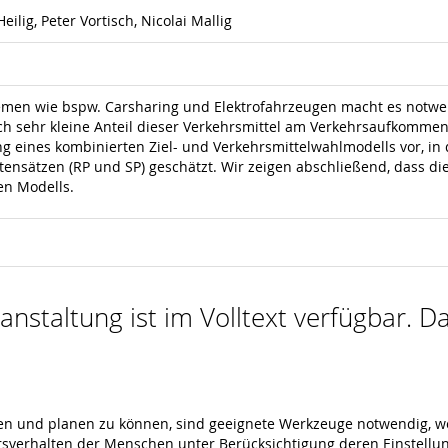
ilig, Peter Vortisch, Nicolai Mallig
emen wie bspw. Carsharing und Elektrofahrzeugen macht es notwe
ch sehr kleine Anteil dieser Verkehrsmittel am Verkehrsaufkomme
lung eines kombinierten Ziel- und Verkehrsmittelwahlmodells vor, 
ensätzen (RP und SP) geschätzt. Wir zeigen abschließend, dass d
en Modells.
nstaltung ist im Volltext verfügbar. Da
ten und planen zu können, sind geeignete Werkzeuge notwendig,
ehrsverhalten der Menschen unter Berücksichtigung deren Einstell