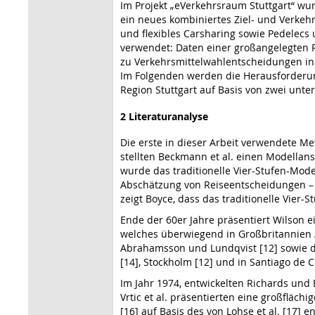
Im Projekt „eVerkehrsraum Stuttgart“ wu
ein neues kombiniertes Ziel- und Verkeh
und flexibles Carsharing sowie Pedelecs
verwendet: Daten einer großangelegten R
zu Verkehrsmittelwahlentscheidungen in
Im Folgenden werden die Herausforderung
Region Stuttgart auf Basis von zwei unt
2 Literaturanalyse
Die erste in dieser Arbeit verwendete Me
stellten Beckmann et al. einen Modellan
wurde das traditionelle Vier-Stufen-Mod
Abschätzung von Reiseentscheidungen – w
zeigt Boyce, dass das traditionelle Vier-
Ende der 60er Jahre präsentiert Wilson e
welches überwiegend in Großbritannien A
Abrahamsson und Lundqvist [12] sowie de
[14], Stockholm [12] und in Santiago de Ch
Im Jahr 1974, entwickelten Richards und 
Vrtic et al. präsentierten eine großfläc
[16] auf Basis des von Lohse et al. [17]