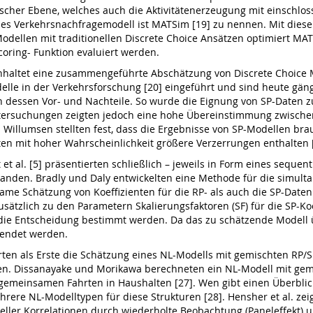
her Ebene, welches auch die Aktivitätenerzeugung mit einschloss [
s Verkehrsnachfragemodell ist MATSim [19] zu nennen. Mit diese
dellen mit traditionellen Discrete Choice Ansätzen optimiert MAT
oring- Funktion evaluiert werden.
nhaltet eine zusammengeführte Abschätzung von Discrete Choice 
le in der Verkehrsforschung [20] eingeführt und sind heute gäng
 dessen Vor- und Nachteile. So wurde die Eignung von SP-Daten 
 Untersuchungen zeigten jedoch eine hohe Übereinstimmung zwisch
 Willumsen stellten fest, dass die Ergebnisse von SP-Modellen br
n mit hoher Wahrscheinlichkeit größere Verzerrungen enthalten [
t al. [5] präsentierten schließlich – jeweils in Form eines sequen
nden. Bradly und Daly entwickelten eine Methode für die simulta
me Schätzung von Koeffizienten für die RP- als auch die SP-Daten. 
usätzlich zu den Parametern Skalierungsfaktoren (SF) für die SP-Koe
 die Entscheidung bestimmt werden. Da das zu schätzende Modell ü
wendet werden.
rten als Erste die Schätzung eines NL-Modells mit gemischten RP
en. Dissanayake und Morikawa berechneten ein NL-Modell mit gem
gemeinsamen Fahrten in Haushalten [27]. Wen gibt einen Überblic
rere NL-Modelltypen für diese Strukturen [28]. Hensher et al. zei
eller Korrelationen durch wiederholte Beobachtung (Paneleffekt) u