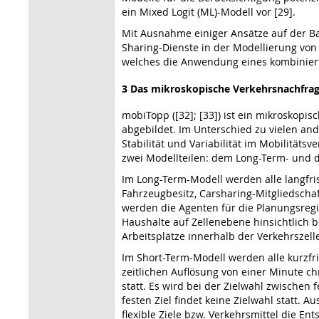
ein Mixed Logit (ML)-Modell vor [29].
Mit Ausnahme einiger Ansätze auf der B
Sharing-Dienste in der Modellierung von
welches die Anwendung eines kombinierte
3 Das mikroskopische Verkehrsnachfr
mobiTopp ([32]; [33]) ist ein mikroskop
abgebildet. Im Unterschied zu vielen an
Stabilität und Variabilität im Mobilität
zwei Modellteilen: dem Long-Term- und 
Im Long-Term-Modell werden alle langfri
Fahrzeugbesitz, Carsharing-Mitgliedscha
werden die Agenten für die Planungsregion
Haushalte auf Zellenebene hinsichtlich 
Arbeitsplätze innerhalb der Verkehrszell
Im Short-Term-Modell werden alle kurzfri
zeitlichen Auflösung von einer Minute chr
statt. Es wird bei der Zielwahl zwischen
festen Ziel findet keine Zielwahl statt. 
flexible Ziele bzw. Verkehrsmittel die En