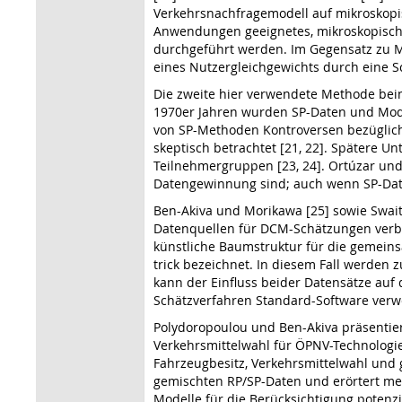
Verkehrsnachfragemodell auf mikroskopisc
Anwendungen geeignetes, mikroskopische
durchgeführt werden. Im Gegensatz zu Mo
eines Nutzergleichgewichts durch eine Sc
Die zweite hier verwendete Methode bei
1970er Jahren wurden SP-Daten und Model
von SP-Methoden Kontroversen bezüglich
skeptisch betrachtet [21, 22]. Spätere
Teilnehmergruppen [23, 24]. Ortúzar und
Datengewinnung sind; auch wenn SP-Date
Ben-Akiva und Morikawa [25] sowie Swait e
Datenquellen für DCM-Schätzungen verba
künstliche Baumstruktur für die gemeinsa
trick bezeichnet. In diesem Fall werden z
kann der Einfluss beider Datensätze auf
Schätzverfahren Standard-Software ver
Polydoropoulou und Ben-Akiva präsentie
Verkehrsmittelwahl für ÖPNV-Technologi
Fahrzeugbesitz, Verkehrsmittelwahl und 
gemischten RP/SP-Daten und erörtert meh
Modelle für die Berücksichtigung potenzi