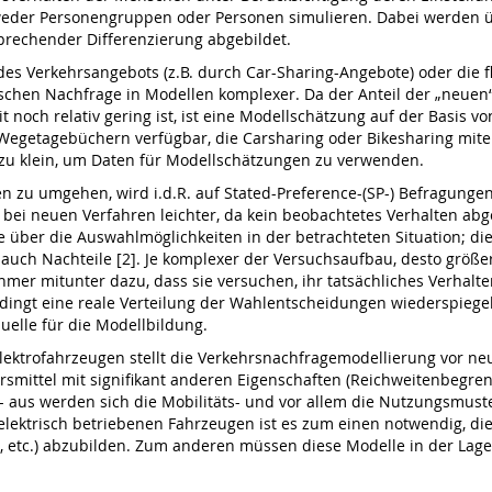
eder Personengruppen oder Personen simulieren. Dabei werden übl
prechender Differenzierung abgebildet.
s Verkehrsangebots (z.B. durch Car-Sharing-Angebote) oder die f
fischen Nachfrage in Modellen komplexer. Da der Anteil der „neuen
t noch relativ gering ist, ist eine Modellschätzung auf der Basis 
Wegetagebüchern verfügbar, die Carsharing oder Bikesharing mite
 zu klein, um Daten für Modellschätzungen zu verwenden.
zu umgehen, wird i.d.R. auf Stated-Preference-(SP-) Befragungen 
 bei neuen Verfahren leichter, da kein beobachtetes Verhalten a
 über die Auswahlmöglichkeiten in der betrachteten Situation; die
auch Nachteile [2]. Je komplexer der Versuchsaufbau, desto größer
mer mitunter dazu, dass sie versuchen, ihr tatsächliches Verhalten 
ingt eine reale Verteilung der Wahlentscheidungen wiederspiegel
uelle für die Modellbildung.
ktrofahrzeugen stellt die Verkehrsnachfragemodellierung vor neue
rsmittel mit signifikant anderen Eigenschaften (Reichweitenbegr
- aus werden sich die Mobilitäts- und vor allem die Nutzungsmust
elektrisch betriebenen Fahrzeugen ist es zum einen notwendig, d
r, etc.) abzubilden. Zum anderen müssen diese Modelle in der Lag