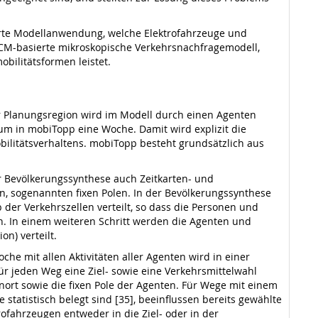
erte Modellanwendung, welche Elektrofahrzeuge und
DCM-basierte mikroskopische Verkehrsnachfragemodell,
bilitätsformen leistet.
er Planungsregion wird im Modell durch einen Agenten
um in mobiTopp eine Woche. Damit wird explizit die
obilitätsverhaltens. mobiTopp besteht grundsätzlich aus
r Bevölkerungssynthese auch Zeitkarten- und
n, sogenannten fixen Polen. In der Bevölkerungssynthese
b der Verkehrszellen verteilt, so dass die Personen und
n. In einem weiteren Schritt werden die Agenten und
n) verteilt.
he mit allen Aktivitäten aller Agenten wird in einer
für jeden Weg eine Ziel- sowie eine Verkehrsmittelwahl
hnort sowie die fixen Pole der Agenten. Für Wege mit einem
 statistisch belegt sind [35], beeinflussen bereits gewählte
rofahrzeugen entweder in die Ziel- oder in der