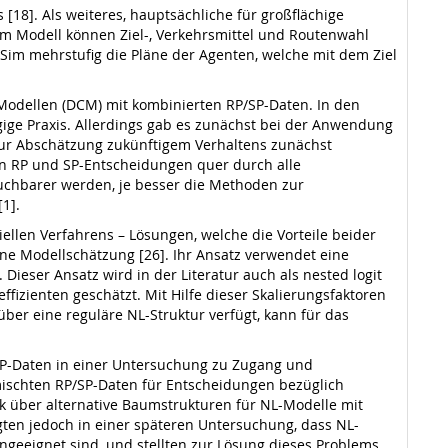
18]. Als weiteres, hauptsächliche für großflächige
m Modell können Ziel-, Verkehrsmittel und Routenwahl
Sim mehrstufig die Pläne der Agenten, welche mit dem Ziel
Modellen (DCM) mit kombinierten RP/SP-Daten. In den
ige Praxis. Allerdings gab es zunächst bei der Anwendung
zur Abschätzung zukünftigem Verhaltens zunächst
en RP und SP-Entscheidungen quer durch alle
auchbarer werden, je besser die Methoden zur
1].
tiellen Verfahrens – Lösungen, welche die Vorteile beider
ne Modellschätzung [26]. Ihr Ansatz verwendet eine
Dieser Ansatz wird in der Literatur auch als nested logit
ffizienten geschätzt. Mit Hilfe dieser Skalierungsfaktoren
ber eine reguläre NL-Struktur verfügt, kann für das
/SP-Daten in einer Untersuchung zu Zugang und
ischten RP/SP-Daten für Entscheidungen bezüglich
k über alternative Baumstrukturen für NL-Modelle mit
gten jedoch in einer späteren Untersuchung, dass NL-
ngeeignet sind, und stellten zur Lösung dieses Problems