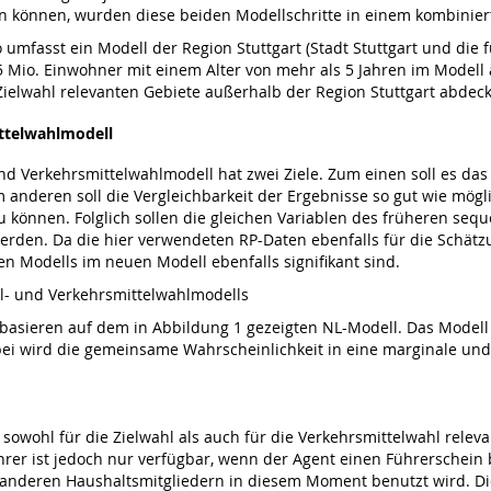
n können, wurden diese beiden Modellschritte in einem kombiniert
 umfasst ein Modell der Region Stuttgart (Stadt Stuttgart und die 
,5 Mio. Einwohner mit einem Alter von mehr als 5 Jahren im Modell
Zielwahl relevanten Gebiete außerhalb der Region Stuttgart abdec
ittelwahlmodell
 und Verkehrsmittelwahlmodell hat zwei Ziele. Zum einen soll es d
m anderen soll die Vergleichbarkeit der Ergebnisse so gut wie mög
 können. Folglich sollen die gleichen Variablen des früheren sequ
rden. Da die hier verwendeten RP-Daten ebenfalls für die Schätz
hen Modells im neuen Modell ebenfalls signifikant sind.
el- und Verkehrsmittelwahlmodells
basieren auf dem in Abbildung 1 gezeigten NL-Modell. Das Modell is
bei wird die gemeinsame Wahrscheinlichkeit in eine marginale und 
 sowohl für die Zielwahl als auch für die Verkehrsmittelwahl releva
ahrer ist jedoch nur verfügbar, wenn der Agent einen Führerschein
on anderen Haushaltsmitgliedern in diesem Moment benutzt wird. Di