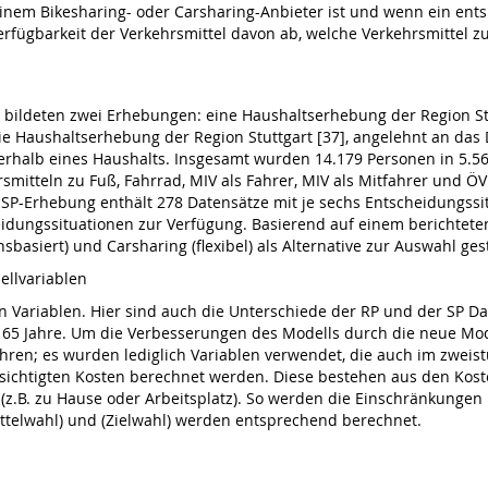
einem Bikesharing- oder Carsharing-Anbieter ist und wenn ein ent
Verfügbarkeit der Verkehrsmittel davon ab, welche Verkehrsmittel 
 bildeten zwei Erhebungen: eine Haushaltserhebung der Region St
e Haushaltserhebung der Region Stuttgart [37], angelehnt an das De
rhalb eines Haushalts. Insgesamt wurden 14.179 Personen in 5.568
mitteln zu Fuß, Fahrrad, MIV als Fahrer, MIV als Mitfahrer und ÖV
SP-Erhebung enthält 278 Datensätze mit je sechs Entscheidungssit
eidungssituationen zur Verfügung. Basierend auf einem berichte
nsbasiert) und Carsharing (flexibel) als Alternative zur Auswahl gest
dellvariablen
n Variablen. Hier sind auch die Unterschiede der RP und der SP D
65 Jahre. Um die Verbesserungen des Modells durch die neue Mod
hren; es wurden lediglich Variablen verwendet, die auch im zweis
cksichtigten Kosten berechnet werden. Diese bestehen aus den Ko
l (z.B. zu Hause oder Arbeitsplatz). So werden die Einschränkungen
ittelwahl) und (Zielwahl) werden entsprechend berechnet.