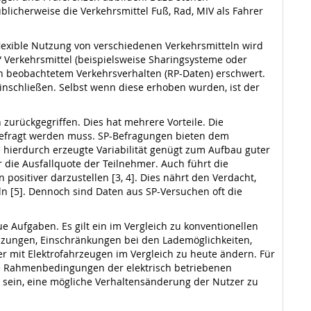
icherweise die Verkehrsmittel Fuß, Rad, MIV als Fahrer
lexible Nutzung von verschiedenen Verkehrsmitteln wird
“ Verkehrsmittel (beispielsweise Sharingsysteme oder
von beobachtetem Verkehrsverhalten (RP-Daten) erschwert.
inschließen. Selbst wenn diese erhoben wurden, ist der
zurückgegriffen. Dies hat mehrere Vorteile. Die
bgefragt werden muss. SP-Befragungen bieten dem
 hierdurch erzeugte Variabilität genügt zum Aufbau guter
 die Ausfallquote der Teilnehmer. Auch führt die
positiver darzustellen [3, 4]. Dies nährt den Verdacht,
n [5]. Dennoch sind Daten aus SP-Versuchen oft die
 Aufgaben. Es gilt ein im Vergleich zu konventionellen
enzungen, Einschränkungen bei den Lademöglichkeiten,
er mit Elektrofahrzeugen im Vergleich zu heute ändern. Für
ie Rahmenbedingungen der elektrisch betriebenen
e sein, eine mögliche Verhaltensänderung der Nutzer zu