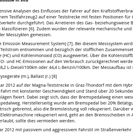
tensive Analysen des Einflusses der Fahrer auf den Kraftstoffverb
 Testfahrzeug2 auf einer Teststrecke mit festen Positionen für 
adtverkehr durchgeführt. Das Arretieren des Gas- beziehungsweise
klassifizieren [6]. Zudem wurden der relevante mechanische und e
der Messzyklen gemessen.
 Emission Measurement System) [7]. Bei diesem Messsystem wird 
n Teilstrom entnommen und bezüglich der stofflichen Zusammenset
ffe (HC) und Kohlenmonoxid (CO) ausgewertet. Über die Kohlensto
 CO- und HC-Emissionen auf den Verbrauch zurückgerechnet werden
2 L-Diesel/100km oder 44,4 L-Benzin/100km. Der Messaufbau ist in
segeräte (m.), Ballast (r.) [8]
uar 2012 auf der Magna-Teststrecke in Graz-Thondorf mit dem Hyb
 Fahrt mit konstanter Geschwindigkeit und Stand über 20 Sekunde
en fixiert. Dabei zeigt sich, dass der Bremspedalweg einen wese
aspedalweg. Herstellerseitig wurde am Bremspedal bei 20% Betätig
ektrisch gebremst, also die Bremsleistung voll rekuperiert. Darüb
er Elektromaschine rekuperiert wird, geht an den Bremsscheiben 
erlaubt, sollte dies vermieden werden.
r 2012 mit passivem und aggressivem Fahrstil im Straßenverkehr a