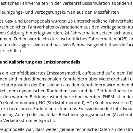
stisches Fahrverhalten in der Verkehrsflusssimulation abbilden z
chleunigungs- und Verzögerungskurven aus den Messfahrten
es Gas- und Bremspedals wurden 25 unterschiedliche Fahrverhalte
rschiedlichen Fahrverhaltens-Variationen aus den vorliegenden K
 Salzburg hinterlegt wurden. 24 Fahrverhalten setzen sich aus de
mmen. Zudem wurde ein durchschnittliches Fahrverhalten (#25) s
en der aggressiven und passiven Fahrweise gemittelt wurde (acc. a
ersichtlich.
 und Kalibrierung des Emissionsmodells
 ein kennfeldbasiertes Emissionsmodell, aufbauend auf einem F
onen sind in dreidimensionalen Kennfeldern über Motordrehzahl u
die Interpolation der Emissionen aus den Kennfeldern wird neben 
keit, dem dynamischen Radhalbmesser und der Getriebeübersetzu
r den warmen Betriebszustand berechnet werden. PHEM ist in der 
O (Kohlenmonoxid), NO (Stickstoffmonoxid), HC (Kohlenwasserstoff)
en zu berechnen. Zudem berechnet das Emissionsmodell fahrdyna
ruising-Anteil) oder auch das Beschleunigungsrauschen (Accelera
m Verkehrsstrom entspricht.
hrzeugmodelle war, dass weder genaue technische Daten zu den