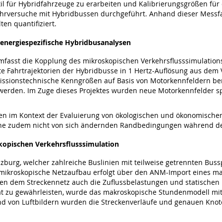
til für Hybridfahrzeuge zu erarbeiten und Kalibrierungsgrößen fü
rversuche mit Hybridbussen durchgeführt. Anhand dieser Messf
en quantifiziert.
energiespezifische Hybridbusanalysen
fasst die Kopplung des mikroskopischen Verkehrsflusssimulatio
e Fahrtrajektorien der Hybridbusse in 1 Hertz-Auflösung aus dem 
issionstechnische Kenngrößen auf Basis von Motorkennfeldern b
 werden. Im Zuge dieses Projektes wurden neue Motorkennfelder spe
nen im Kontext der Evaluierung von ökologischen und ökonomische
che zudem nicht von sich ändernden Randbedingungen während der
kopischen Verkehrsflusssimulation
zburg, welcher zahlreiche Buslinien mit teilweise getrennten Busspu
 mikroskopische Netzaufbau erfolgt über den ANM-Import eines 
n dem Streckennetz auch die Zuflussbelastungen und statischen 
ät zu gewährleisten, wurde das makroskopische Stundenmodell mi
nhand von Luftbildern wurden die Streckenverläufe und genauen Kn