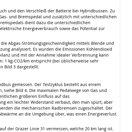
rauch und den Verschleiß der Batterie bei Hybridbussen. Zu
Gas- und Bremspedal und zusätzlich mit unterschiedlichen
 Bremspedals dient dazu die unterschiedlichen
lektrische Energieverbrauch sowie das Potential zur
die Abgas-Strömungsgeschwindigkeit mittels Blende und
zung analysiert. Es wurden die Emissionen Kohlendioxid
ffbilanz und mit der Annahme idealer Verbrennung kann
: 1 kg-CO2/km entspricht (bei üblicherweise sehr
 Bild 3 dargestellt.
ridbus gemessen. Der Testzyklus besteht aus einem
n, siehe Bild 4. Die maximalen Pedalwege von Gas und
ntlichen größeren Einfluss auf das
ung ein leichter Widerstand verbaut, den man spürt, aber
er werden die mechanischen Radbremsen zugeschaltet. Der
in Abwärme an die Umgebung über, was einen Energieverlust
uf der Grazer Linie 31 vermessen, welche 20 km lang ist.