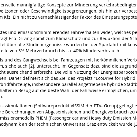
tlerweile mannigfaltige Konzepte zur Minderung verkehrsbedingter
eltzonen oder Geschwindigkeitsbegrenzungen, bis hin zur Verbess
em Kfz. Ein nicht zu vernachlässigender Faktor des Einsparungspo
stes und emissionsminimierendes Fahrverhalten wider, welches p
 trägt Eco-Driving somit zum Klimaschutz und zur Reduktion der Sch
tel über alle Studienergebnisse wurden bei der Sparfahrt mit konv
breite von 3% Mehrverbrauch bis ca. 40% Minderverbrauch.
tils und des Gangwechsels bei Fahrzeugen mit herkömmlichen Ve
m, siehe auch [2], untersucht. Im Gegensatz dazu sind die zugrun
ht ausreichend erforscht. Die volle Nutzung der Energiesparpoten
en. Daher definiert sich das Ziel des Projekts "EcoDrive for Hybrid
ridfahrzeuge, insbesondere parallel angetriebene hybride Stadtbus
halter in Bezug auf die beste Wahl der Fahrweise ermöglichen, um
n.
lusssimulationen (Softwareprodukt VISSIM der PTV- Group) gelingt 
ine Berechnungen von Abgasemissionen und Energieverbrauch zu 
missionsmodells PHEM (Passenger car and Heavy duty Emission Mod
ynamik an der technischen Universität Graz entwickelt wurde [