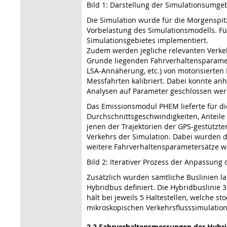
Bild 1: Darstellung der Simulationsumg
Die Simulation wurde für die Morgenspi
Vorbelastung des Simulationsmodells. F
Simulationsgebietes implementiert.
Zudem werden jegliche relevanten Verkehr
Grunde liegenden Fahrverhaltensparamet
LSA-Annäherung, etc.) von motorisierte
Messfahrten kalibriert. Dabei konnte an
Analysen auf Parameter geschlossen wer
Das Emissionsmodul PHEM lieferte für die
Durchschnittsgeschwindigkeiten, Anteile
jenen der Trajektorien der GPS-gestützt
Verkehrs der Simulation. Dabei wurden 
weitere Fahrverhaltensparametersätze w
Bild 2: Iterativer Prozess der Anpassun
Zusätzlich wurden sämtliche Buslinien la
Hybridbus definiert. Die Hybridbuslinie 
hält bei jeweils 5 Haltestellen, welche 
mikroskopischen Verkehrsflusssimulation 
2.2 Fahrverhaltensmessungen der Hybri