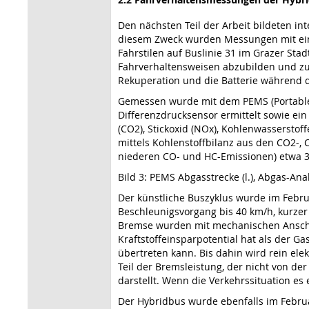
Den nächsten Teil der Arbeit bildeten in
diesem Zweck wurden Messungen mit einem
Fahrstilen auf Buslinie 31 im Grazer St
Fahrverhaltensweisen abzubilden und zu 
Rekuperation und die Batterie während 
Gemessen wurde mit dem PEMS (Portable
Differenzdrucksensor ermittelt sowie ei
(CO2), Stickoxid (NOx), Kohlenwassersto
mittels Kohlenstoffbilanz aus den CO2-,
niederen CO- und HC-Emissionen) etwa 38,
Bild 3: PEMS Abgasstrecke (l.), Abgas-Analy
Der künstliche Buszyklus wurde im Febr
Beschleunigsvorgang bis 40 km/h, kurzer
Bremse wurden mit mechanischen Anschläg
Kraftstoffeinsparpotential hat als der G
übertreten kann. Bis dahin wird rein el
Teil der Bremsleistung, der nicht von d
darstellt. Wenn die Verkehrssituation es 
Der Hybridbus wurde ebenfalls im Februa