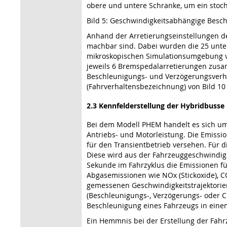
obere und untere Schranke, um ein stocha
Bild 5: Geschwindigkeitsabhängige Bes
Anhand der Arretierungseinstellungen d
machbar sind. Dabei wurden die 25 unte
mikroskopischen Simulationsumgebung von
jeweils 6 Bremspedalarretierungen zusa
Beschleunigungs- und Verzögerungsverhalt
(Fahrverhaltensbezeichnung) von Bild 10 
2.3 Kennfelderstellung der Hybridbusse
Bei dem Modell PHEM handelt es sich um
Antriebs- und Motorleistung. Die Emissi
für den Transientbetrieb versehen. Für 
Diese wird aus der Fahrzeuggeschwindig
Sekunde im Fahrzyklus die Emissionen fü
Abgasemissionen wie NOx (Stickoxide), C
gemessenen Geschwindigkeitstrajektori
(Beschleunigungs-, Verzögerungs- oder C
Beschleunigung eines Fahrzeugs in eine
Ein Hemmnis bei der Erstellung der Fa