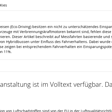
 Kies
isen (Eco-Driving) besitzen ein nicht zu unterschätzendes Einspa
hrzeuge mit Verbrennungskraftmotoren bekannt sind, fehlen diese
ieren. Dieser Artikel beschreibt auf Messfahrten basierende und
) von Hybridbussen unter Einfluss des Fahrverhaltens. Dabei wurde
se zeigen bei entsprechendem Fahrverhalten ein Einsparungspoten
on 11%.
nstaltung ist im Volltext verfügbar. Da
n von Luftschadstoffen sind von der EU in der Luftqualitätsrichtl