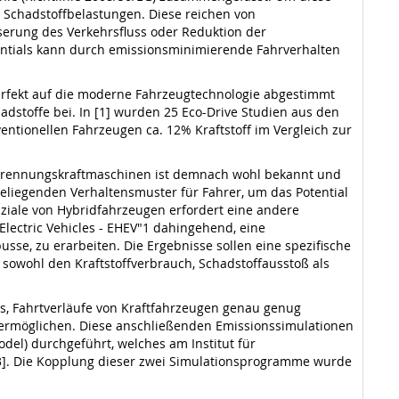
 Schadstoffbelastungen. Diese reichen von
erung des Verkehrsfluss oder Reduktion der
tentials kann durch emissionsminimierende Fahrverhalten
erfekt auf die moderne Fahrzeugtechnologie abgestimmt
adstoffe bei. In [1] wurden 25 Eco-Drive Studien aus den
entionellen Fahrzeugen ca. 12% Kraftstoff im Vergleich zur
rbrennungskraftmaschinen ist demnach wohl bekannt und
deliegenden Verhaltensmuster für Fahrer, um das Potential
ziale von Hybridfahrzeugen erfordert eine andere
 Electric Vehicles - EHEV"1 dahingehend, eine
se, zu erarbeiten. Die Ergebnisse sollen eine spezifische
 sowohl den Kraftstoffverbrauch, Schadstoffausstoß als
es, Fahrtverläufe von Kraftfahrzeugen genau genug
ermöglichen. Diese anschließenden Emissionssimulationen
el) durchgeführt, welches am Institut für
3]. Die Kopplung dieser zwei Simulationsprogramme wurde