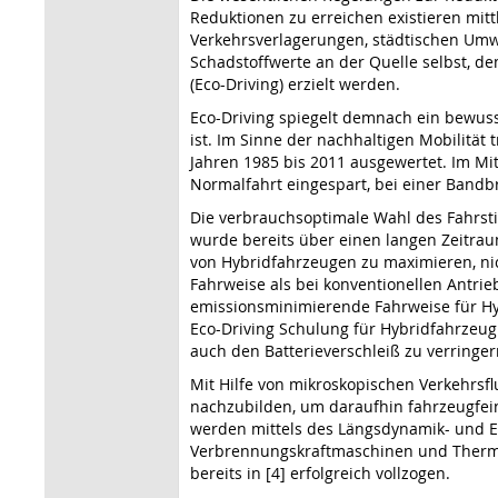
Reduktionen zu erreichen existieren mit
Verkehrsverlagerungen, städtischen Umw
Schadstoffwerte an der Quelle selbst, d
(Eco-Driving) erzielt werden.
Eco-Driving spiegelt demnach ein bewus
ist. Im Sinne der nachhaltigen Mobilität
Jahren 1985 bis 2011 ausgewertet. Im Mit
Normalfahrt eingespart, bei einer Band
Die verbrauchsoptimale Wahl des Fahrs
wurde bereits über einen langen Zeitrau
von Hybridfahrzeugen zu maximieren, nic
Fahrweise als bei konventionellen Antrieb
emissionsminimierende Fahrweise für Hyb
Eco-Driving Schulung für Hybridfahrzeug
auch den Batterieverschleiß zu verringer
Mit Hilfe von mikroskopischen Verkehrsf
nachzubilden, um daraufhin fahrzeugfe
werden mittels des Längsdynamik- und E
Verbrennungskraftmaschinen und Thermod
bereits in [4] erfolgreich vollzogen.