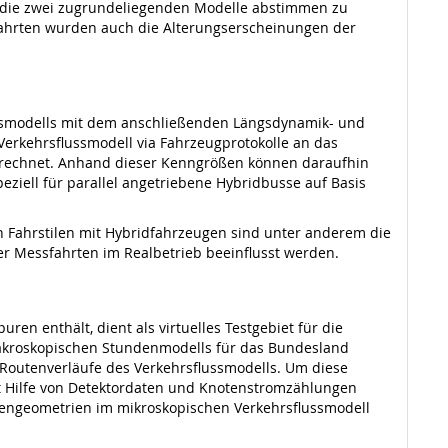
r die zwei zugrundeliegenden Modelle abstimmen zu
ahrten wurden auch die Alterungserscheinungen der
nsmodells mit dem anschließenden Längsdynamik- und
Verkehrsflussmodell via Fahrzeugprotokolle an das
erechnet. Anhand dieser Kenngrößen können daraufhin
ziell für parallel angetriebene Hybridbusse auf Basis
n Fahrstilen mit Hybridfahrzeugen sind unter anderem die
 Messfahrten im Realbetrieb beeinflusst werden.
ren enthält, dient als virtuelles Testgebiet für die
makroskopischen Stundenmodells für das Bundesland
Routenverläufe des Verkehrsflussmodells. Um diese
t Hilfe von Detektordaten und Knotenstromzählungen
otengeometrien im mikroskopischen Verkehrsflussmodell