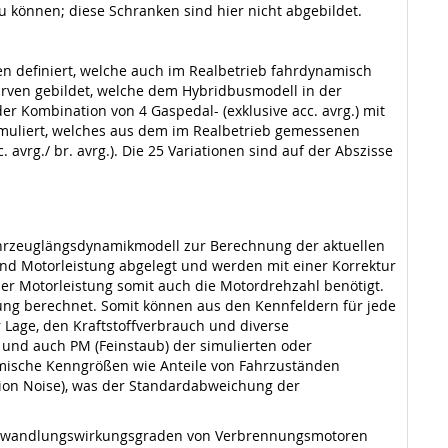
u können; diese Schranken sind hier nicht abgebildet.
n definiert, welche auch im Realbetrieb fahrdynamisch
urven gebildet, welche dem Hybridbusmodell in der
r Kombination von 4 Gaspedal- (exklusive acc. avrg.) mit
imuliert, welches aus dem im Realbetrieb gemessenen
vrg./ br. avrg.). Die 25 Variationen sind auf der Abszisse
ahrzeuglängsdynamikmodell zur Berechnung der aktuellen
nd Motorleistung abgelegt und werden mit einer Korrektur
der Motorleistung somit auch die Motordrehzahl benötigt.
ng berechnet. Somit können aus den Kennfeldern für jede
Lage, den Kraftstoffverbrauch und diverse
 und auch PM (Feinstaub) der simulierten oder
mische Kenngrößen wie Anteile von Fahrzuständen
tion Noise), was der Standardabweichung der
 Umwandlungswirkungsgraden von Verbrennungsmotoren