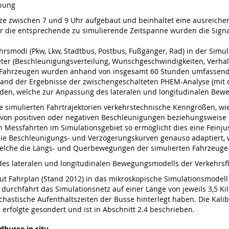
ebung
tze zwischen 7 und 9 Uhr aufgebaut und beinhaltet eine ausreich
ür die entsprechende zu simulierende Zeitspanne wurden die Signa
smodi (Pkw, Lkw, Stadtbus, Postbus, Fußgänger, Rad) in der Simula
er (Beschleunigungsverteilung, Wunschgeschwindigkeiten, Verha
n Fahrzeugen wurden anhand von insgesamt 60 Stunden umfassende
hand der Ergebnisse der zwischengeschalteten PHEM-Analyse (mit 
den, welche zur Anpassung des lateralen und longitudinalen Bewe
 simulierten Fahrtrajektorien verkehrstechnische Kenngrößen, wie S
 von positiven oder negativen Beschleunigungen beziehungsweise 
en Messfahrten im Simulationsgebiet so ermöglicht dies eine Feinj
die Beschleunigungs- und Verzögerungskurven genauso adaptiert,
elche die Längs- und Querbewegungen der simulierten Fahrzeuge 
g des lateralen und longitudinalen Bewegungsmodells der Verkehrsf
ut Fahrplan (Stand 2012) in das mikroskopische Simulationsmodell ei
3 durchfährt das Simulationsnetz auf einer Länge von jeweils 3,5 
stochastische Aufenthaltszeiten der Busse hinterlegt haben. Die Kal
erfolgte gesondert und ist in Abschnitt 2.4 beschrieben.
dbusse in situ