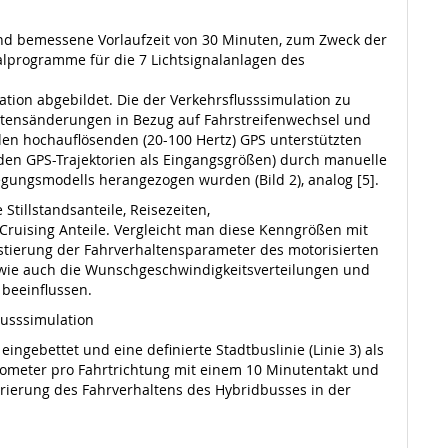
end bemessene Vorlaufzeit von 30 Minuten, zum Zweck der
lprogramme für die 7 Lichtsignalanlagen des
tion abgebildet. Die der Verkehrsflusssimulation zu
ltensänderungen in Bezug auf Fahrstreifenwechsel und
n hochauflösenden (20-100 Hertz) GPS unterstützten
den GPS-Trajektorien als Eingangsgrößen) durch manuelle
gungsmodells herangezogen wurden (Bild 2), analog [5].
tillstandsanteile, Reisezeiten,
Cruising Anteile. Vergleicht man diese Kenngrößen mit
ustierung der Fahrverhaltensparameter des motorisierten
 wie auch die Wunschgeschwindigkeitsverteilungen und
beeinflussen.
lusssimulation
ngebettet und eine definierte Stadtbuslinie (Linie 3) als
Kilometer pro Fahrtrichtung mit einem 10 Minutentakt und
ibrierung des Fahrverhaltens des Hybridbusses in der