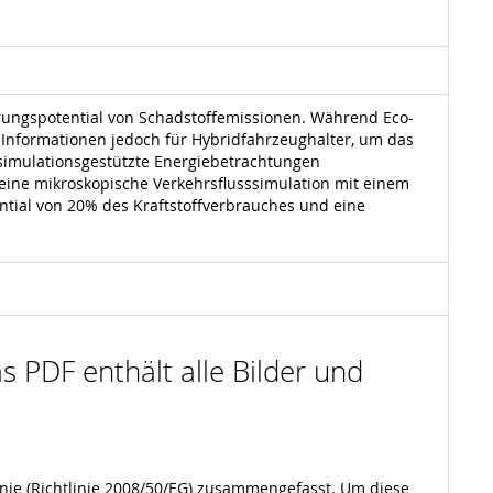
rungspotential von Schadstoffemissionen. Während Eco-
 Informationen jedoch für Hybridfahrzeughalter, um das
 simulationsgestützte Energiebetrachtungen
 eine mikroskopische Verkehrsflusssimulation mit einem
tial von 20% des Kraftstoffverbrauches und eine
s PDF enthält alle Bilder und
inie (Richtlinie 2008/50/EG) zusammengefasst. Um diese