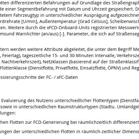
tten differenzierten Befahrungen auf Grundlage des Straßengraphen
e einer Segmentbefahrung mit Datum und Uhrzeit gespeichert. Di
tetem Fahrzeugtyp in unterschiedlicher Ausprägung aufgezeichne
rdrehrate [U/min], Außentemperatur [Grad Celsius], Scheibenwische
ben. Weitere durch die xFCD-Onboard-Units registrierten Messwert
msund Warnlichter (an/aus) [-]. Parameter, die sich auf Straßense
ern werden weitere Attribute abgeleitet, die unter dem Begriff 
 Feiertag), tageszeitliche 15- und 30-Minuten Intervalle, Verkehrs
 Nachtverkehrszeit), Netzklassen (basierend auf der Straßenklass
ottenklasse (Dienstflotte, Privatflotte, Einsatzflotte, ÖPNV) und Re
essierungsschritte der FC- / xFC-Daten
er Evaluierung des Nutzens unterschiedlicher Flottentypen (Dienstf
sowie in unterschiedlichen Raumstrukturtypen (Stadtu. Umlandgebi
llungen:
hen Flotten zur FCD-Generierung bei räumlichzeitlich differenzier
ngen der unterschiedlichen Flotten in räumlich-zeitlicher Dimen