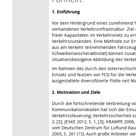
1. Einführung
Vor dem Hintergrund eines zunehmend h
vorhandenen Verkehrsinfrastruktur. Zie
freier Kapazitäten im Verkehrsnetz zu er
Verkehrszuständen. Eine Methode zur Erf
aus am Verkehr teilnehmenden Fahrzeugen
Schweibenwischeraktivität) können zusä
situationsbezogene Abbildung des Verke
Im Rahmen des durch den österreichisch
Einsatz und Nutzen von FCD für die Verk
ausgestattete diversifizierte Flotte sei
2. Motivation und Ziele
Durch die fortschreitende Verbreitung v
Kommunikationskosten hat sich der Einsa
Verkehrssteuerung, Verkehrssicherheit so
2, [2]; JESKE 2012, S. 1, [3]; KRAMPE 2006
vom Deutschen Zentrum für Luftund Raumf
2005, S. 261 [1]). Auch große Anbieter v