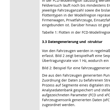
In der FCD-Modellregion Salzburg werden
Feldversuch läuft noch bis mindestens En
jeweilige Fahrzeuganzahl sowie die bis
Flottentypen in der Modellregion repräs
Firmenwagen, Privatfahrzeuge, Einsatzfa
eingebunden ist. Darüber hinaus ist gepl
Tabelle 1: Flotten in der FCD-Modellreg
3.3 Datengenerierung und -struktur
Von den Fahrzeugen werden in regelmäßi
erfasst. Bild 2 zeigt beispielhaft eine S
Übertragungsrate von 1 Hz, wodurch ein 
Bild 2: Beispiel für eine fahrzeuggeneri
Die aus den Fahrzeugen generierten Punk
Zuordnung der Daten zu befahrenen Stre
Prozess auf Segmente eines digitalen st
Analysedatenbank gespeichert und stelle
aufgezeichneten Parameter (FCD und xFC
Fahrzeugsensorik generierten Daten (xF
zugeordnet werden.