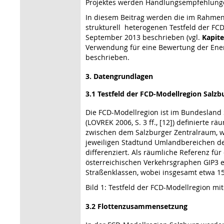
Projektes werden Handlungsempfehlungen
In diesem Beitrag werden die im Rahmen
strukturell heterogenen Testfeld der FC
September 2013 beschrieben (vgl.
Kapite
Verwendung für eine Bewertung der Energi
beschrieben.
3. Datengrundlagen
3.1 Testfeld der FCD-Modellregion Salzb
Die FCD-Modellregion ist im Bundesland 
(LOVREK 2006, S. 3 ff., [12]) definierte
zwischen dem Salzburger Zentralraum, wel
jeweiligen Stadtund Umlandbereichen de
differenziert. Als räumliche Referenz fü
österreichischen Verkehrsgraphen GIP3 e
Straßenklassen, wobei insgesamt etwa 1
Bild 1: Testfeld der FCD-Modellregion m
3.2 Flottenzusammensetzung