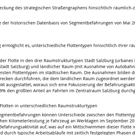
kung des strategischen Straßengraphens hinsichtlich räumlich-ze
 der historischen Datenbasis von Segmentbefahrungen von Mai 2
rmöglicht es, unterschiedliche Flottentypen hinsichtlich ihrer r
 jeder Flotte in den drei Raumstrukturtypen Stadt Salzburg (urbane
Stadt Salzburg) und ländlicher Raum (mit Ausnahme von Autobahnab
sten Flottentypen im städtischen Raum. Die Ausnahmen bilden die 
 Strecken durchführen, die dem ländlichen Raum zugeordnet werd
kt ausgestattet, woraus sich eine Fokussierung der Befahrungsakt
9% den größten Anteil an Fahrten im Zentralraum Salzburg durchge
 Flotten in unterschiedlichen Raumstrukturtypen
Segmentbefahrungen können Unterschiede zwischen den Flottentypen
ichen Kilometerleistung je Fahrzeug an Werktagen im September 20
fahrungsaktivität auf, was auf ein Mittschwimmen dieser Flotte i
d durch typische Arbeitsabläufe mit zeitlich festgelegten Phasen 