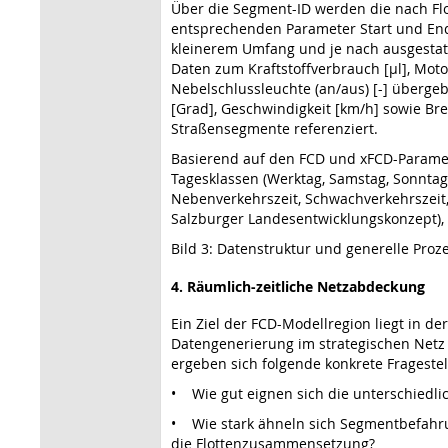
Über die Segment-ID werden die nach Flo
entsprechenden Parameter Start und End
kleinerem Umfang und je nach ausgestat
Daten zum Kraftstoffverbrauch [µl], Moto
Nebelschlussleuchte (an/aus) [-] überge
[Grad], Geschwindigkeit [km/h] sowie Bre
Straßensegmente referenziert.
Basierend auf den FCD und xFCD-Paramet
Tagesklassen (Werktag, Samstag, Sonntag,
Nebenverkehrszeit, Schwachverkehrszeit,
Salzburger Landesentwicklungskonzept), Fl
Bild 3: Datenstruktur und generelle Proz
4. Räumlich-zeitliche Netzabdeckung
Ein Ziel der FCD-Modellregion liegt in d
Datengenerierung im strategischen Netz 
ergeben sich folgende konkrete Frageste
• Wie gut eignen sich die unterschiedlic
• Wie stark ähneln sich Segmentbefahru
die Flottenzusammensetzung?