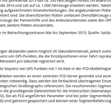
 mit Jahresende 2013 von ca. 550 Fahrzeugen mittels On-Board-Un
de 2014 und soll auf ca. 1.000 Fahrzeuge erweitert werden. Tabelle
lang aufgezeichneten Kilometerleistungen. Die angebundenen Flot
entiert sind. Die diversifizierten Flotten umfassen Dienstfahrzeu
hrzeuge der Pannenhilfe und des Ambulanzdienstes sowie den ÖPNV
ant, weitere Flotten anzubinden.
ion im Betrachtungszeitraum Mai bis September 2013; Quelle: Salz
gen Abständen (wenn möglich im Sekundenintervall, jedoch zumin
equenz von GPS-Punkten, die die Einzelpositionen einer Fahrt repräse
Messwert pro Sekunde registriert wird.
erte Sequenz von GPS Punkten mit 1 Hz Rate in der FCD-Modellregion
tdaten werden an einen zentralen FCD-Server gesendet und anonym
cken notwendig. Dazu werden die fortlaufend übertragenen Einz
rategischen Straßengraphs referenziert. Die resultierenden Segm
n die grundlegende Dateneinheit für die historischen Datenanaly
D). Die als FCD angeführten Parameter sind bei jeder Segmentbef
CD) sind getrennt gespeichert und können einer Segmentbefahrung