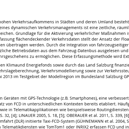
ohen Verkehrsaufkommens in Städten und deren Umland besteht di
l eines dynamischen Verkehrsmanagements ist eine zeitliche, räu
reichen. Grundlage für die Aktivierung verkehrlicher Maßnahmen is
assung flächendeckender Verkehrsdaten stellt der Ansatz der Floa
 übertragen werden. Durch die Integration von fahrzeugseitiger 
tzliche Betriebsdaten aus dem Fahrzeug-Datenbus ausgelesen und 
hrsgeschehens zu ermöglichen. Diese Erfassungsmethode wird Ext
en Klimaund Energiefonds sowie durch das Land Salzburg finanzier
ehrslageberechnung, Verkehrsmodellierung sowie zur Verkehrssteu
t Mai 2013 im Testgebiet der Modellregion im Bundesland Salzburg 
on Geräten mit GPS-Technologie (z.B. Smartphones), eine verbess
tz von FCD in unterschiedlichen Kontexten bereits etabliert. Häu
wie in Telematikapplikationen wie beispielsweise Routingdiensten v
, S. 32, [4]; LINAUER 2005, S. 18, [5]; OBERAUER et al. 2011, S. 339
ahrt (DLR) initiierte Taxi-FCD-System (GÜHNEMANN et al. 2004, S.
on Telematikdiensten wie TomTom1 oder INRIX2 erfassen FCD und int