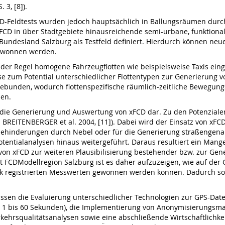
 3, [8]).
CD-Feldtests wurden jedoch hauptsächlich in Ballungsräumen durchg
CD in über Stadtgebiete hinausreichende semi-urbane, funktional
undesland Salzburg als Testfeld definiert. Hierdurch können neue
gewonnen werden.
er Regel homogene Fahrzeugflotten wie beispielsweise Taxis eing
sse zum Potential unterschiedlicher Flottentypen zur Generierung
gebunden, wodurch flottenspezifische räumlich-zeitliche Bewegungs
nen.
t die Generierung und Auswertung von xFCD dar. Zu den Potenzialen
; BREITENBERGER et al. 2004, [11]). Dabei wird der Einsatz von xFC
tbehinderungen durch Nebel oder für die Generierung straßengena
entialanalysen hinaus weitergeführt. Daraus resultiert ein Mang
 von xFCD zur weiteren Plausibilisierung bestehender bzw. zur G
ekt FCDModellregion Salzburg ist es daher aufzuzeigen, wie auf de
k registrierten Messwerten gewonnen werden können. Dadurch soll
ssen die Evaluierung unterschiedlicher Technologien zur GPS-Dat
n 1 bis 60 Sekunden), die Implementierung von Anonymisierungs
erkehrsqualitätsanalysen sowie eine abschließende Wirtschaftlich