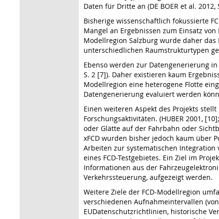
Daten für Dritte an (DE BOER et al. 2012, S.
Bisherige wissenschaftlich fokussierte F
Mangel an Ergebnissen zum Einsatz von F
Modellregion Salzburg wurde daher das B
unterschiedlichen Raumstrukturtypen 
Ebenso werden zur Datengenerierung in d
S. 2 [7]). Daher existieren kaum Ergebni
Modellregion eine heterogene Flotte ein
Datengenerierung evaluiert werden kön
Einen weiteren Aspekt des Projekts stell
Forschungsaktivitäten. (HUBER 2001, [10]
oder Glätte auf der Fahrbahn oder Sich
xFCD wurden bisher jedoch kaum über Pot
Arbeiten zur systematischen Integration
eines FCD-Testgebietes. Ein Ziel im Proj
Informationen aus der Fahrzeugelektroni
Verkehrssteuerung, aufgezeigt werden.
Weitere Ziele der FCD-Modellregion umfa
verschiedenen Aufnahmeintervallen (vo
EUDatenschutzrichtlinien, historische V