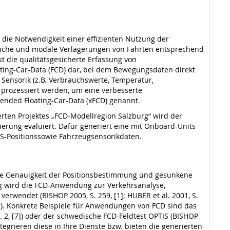
e Notwendigkeit einer effizienten Nutzung der
mliche und modale Verlagerungen von Fahrten entsprechend
t die qualitätsgesicherte Erfassung von
ting-Car-Data (FCD) dar, bei dem Bewegungsdaten direkt
Sensorik (z.B. Verbrauchswerte, Temperatur,
prozessiert werden, um eine verbesserte
ended Floating-Car-Data (xFCD) genannt.
ten Projektes „FCD-Modellregion Salzburg“ wird der
erung evaluiert. Dafür generiert eine mit Onboard-Units
GPS-Positionssowie Fahrzeugsensorikdaten.
erte Genauigkeit der Positionsbestimmung und gesunkene
fig wird die FCD-Anwendung zur Verkehrsanalyse,
erwendet (BISHOP 2005, S. 259, [1]; HUBER et al. 2001, S.
, [6]). Konkrete Beispiele für Anwendungen von FCD sind das
 2, [7]) oder der schwedische FCD-Feldtest OPTIS (BISHOP
egrieren diese in Ihre Dienste bzw. bieten die generierten