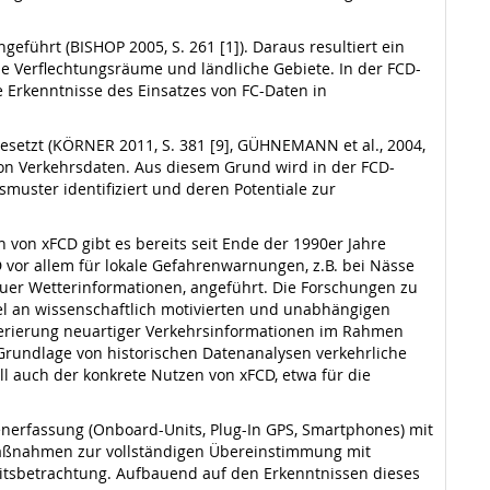
eführt (BISHOP 2005, S. 261 [1]). Daraus resultiert ein
e Verflechtungsräume und ländliche Gebiete. In der FCD-
 Erkenntnisse des Einsatzes von FC-Daten in
esetzt (KÖRNER 2011, S. 381 [9], GÜHNEMANN et al., 2004,
 von Verkehrsdaten. Aus diesem Grund wird in der FCD-
muster identifiziert und deren Potentiale zur
 von xFCD gibt es bereits seit Ende der 1990er Jahre
D vor allem für lokale Gefahrenwarnungen, z.B. bei Nässe
uer Wetterinformationen, angeführt. Die Forschungen zu
el an wissenschaftlich motivierten und unabhängigen
enerierung neuartiger Verkehrsinformationen im Rahmen
r Grundlage von historischen Datenanalysen verkehrliche
 auch der konkrete Nutzen von xFCD, etwa für die
enerfassung (Onboard-Units, Plug-In GPS, Smartphones) mit
maßnahmen zur vollständigen Übereinstimmung mit
keitsbetrachtung. Aufbauend auf den Erkenntnissen dieses