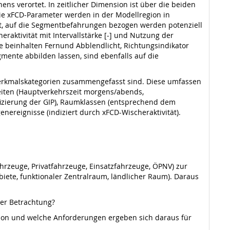
s verortet. In zeitlicher Dimension ist über die beiden
e xFCD-Parameter werden in der Modellregion in
t, auf die Segmentbefahrungen bezogen werden potenziell
raktivität mit Intervallstärke [-] und Nutzung der
e beinhalten Fernund Abblendlicht, Richtungsindikator
gmente abbilden lassen, sind ebenfalls auf die
Merkmalskategorien zusammengefasst sind. Diese umfassen
zeiten (Hauptverkehrszeit morgens/abends,
ifizierung der GIP), Raumklassen (entsprechend dem
genereignisse (indiziert durch xFCD-Wischeraktivität).
ahrzeuge, Privatfahrzeuge, Einsatzfahrzeuge, ÖPNV) zur
ete, funktionaler Zentralraum, ländlicher Raum). Daraus
ter Betrachtung?
sion und welche Anforderungen ergeben sich daraus für