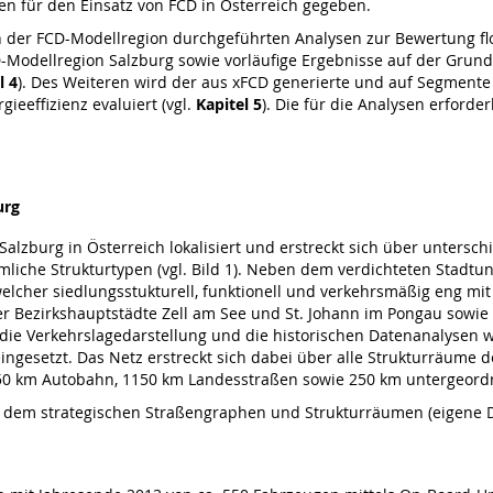
 für den Einsatz von FCD in Österreich gegeben.
 der FCD-Modellregion durchgeführten Analysen zur Bewertung flo
D-Modellregion Salzburg sowie vorläufige Ergebnisse auf der Grund
l 4
). Des Weiteren wird der aus xFCD generierte und auf Segmente 
eeffizienz evaluiert (vgl.
Kapitel 5
). Die für die Analysen erfor
urg
Salzburg in Österreich lokalisiert und erstreckt sich über unters
 räumliche Strukturtypen (vgl. Bild 1). Neben dem verdichteten Sta
cher siedlungsstukturell, funktionell und verkehrsmäßig eng mit 
r Bezirkshauptstädte Zell am See und St. Johann im Pongau sowi
r die Verkehrslagedarstellung und die historischen Datenanalysen wi
ingesetzt. Das Netz erstreckt sich dabei über alle Strukturräume
50 km Autobahn, 1150 km Landesstraßen sowie 250 km untergeordn
it dem strategischen Straßengraphen und Strukturräumen (eigene D