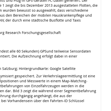
its und Plug-In GPS-Geräten FC-Daten generiert. Der
 1 zeigt die bis Dezember 2013 ausgestatteten Flotten, die
ten wurden bewusst so ausgewählt, dass verschiedene
ge aus den Bereichen der mobilen Hauskrankenpflege und
, der durch eine städtische Busflotte und Taxis
burg Research Forschungsgesellschaft
dest alle 60 Sekunden) GPSund teilweise Sensordaten
ntiert. Die Aufzeichnung erfolgt dabei in einer
 Salzburg; Hintergrundkarte: Google Satellite
isiert gespeichert. Zur Verkehrslageermittlung ist eine
elpositionen und Messwerte in einem Map-Matching-
entbefahrungen von Einzelfahrzeugen werden in die
sen dar. Bild 3 zeigt die während einer Segmentbefahrung
ahrung durchgängig angehängt, die aus der
 bei Vorhandensein über den Fahrten-ID Schlüssel