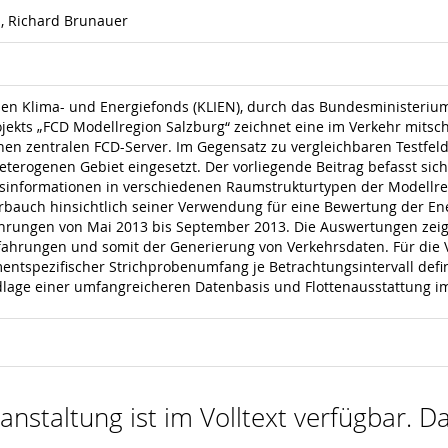
l, Richard Brunauer
n Klima- und Energiefonds (KLIEN), durch das Bundesministerium 
ojekts „FCD Modellregion Salzburg“ zeichnet eine im Verkehr mits
en zentralen FCD-Server. Im Gegensatz zu vergleichbaren Testfelder
eterogenen Gebiet eingesetzt. Der vorliegende Beitrag befasst si
rsinformationen in verschiedenen Raumstrukturtypen der Modellre
bauch hinsichtlich seiner Verwendung für eine Bewertung der Energ
rungen von Mai 2013 bis September 2013. Die Auswertungen zeigen
fahrungen und somit der Generierung von Verkehrsdaten. Für die
entspezifischer Strichprobenumfang je Betrachtungsintervall defin
age einer umfangreicheren Datenbasis und Flottenausstattung im 
nstaltung ist im Volltext verfügbar. Da