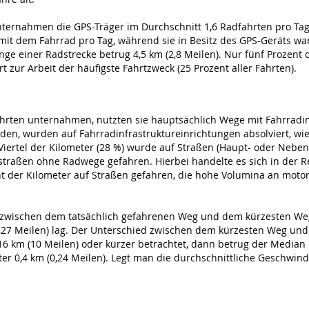
ternahmen die GPS-Träger im Durchschnitt 1,6 Radfahrten pro Ta
it dem Fahrrad pro Tag, während sie in Besitz des GPS-Geräts war
änge einer Radstrecke betrug 4,5 km (2,8 Meilen). Nur fünf Prozent
 zur Arbeit der häufigste Fahrtzweck (25 Prozent aller Fahrten).
en unternahmen, nutzten sie hauptsächlich Wege mit Fahrradinfras
n, wurden auf Fahrradinfrastruktureinrichtungen absolviert, wie
iertel der Kilometer (28 %) wurde auf Straßen (Haupt- oder Nebens
straßen ohne Radwege gefahren. Hierbei handelte es sich in der 
der Kilometer auf Straßen gefahren, die hohe Volumina an motor
 zwischen dem tatsächlich gefahrenen Weg und dem kürzesten Weg 
0,27 Meilen) lag. Der Unterschied zwischen dem kürzesten Weg un
6 km (10 Meilen) oder kürzer betrachtet, dann betrug der Median
 0,4 km (0,24 Meilen). Legt man die durchschnittliche Geschwindi