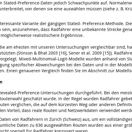
n Stated-Preference-Daten jedoch Schwachpunkte auf. Normalerw
 unterbreitet, von denen sie eine auswählen müssen (siehe z. B. Kri
ne interessante Variante der gängigen Stated- Preference-Methode. 
h sein, anzunehmen, dass Radfahrer eine unbekannte Strecke genau
t möglicherweise realistischere Ergebnisse.
ie am ehesten mit unseren Untersuchungen vergleichbar sind, han
stützten (Stinson & Bhat 2003 [16], Sener et al. 2009 [15]). Radfa
vorgelegt. Mixed-Multinomial-Logit-Modelle wurden anhand von S
gung spezifischer Abweichungen bei den Daten und in der Modellie
n. Einen genaueren Vergleich finden Sie im Abschnitt zur Modell
en
evealed-Preference-Untersuchungen durchgeführt. Bei den meist
 Routenwahl geschätzt wurde. In der Regel wurden Radfahrer gebe
en verglichen, die auf dem kürzesten Weg oder anderen Definitio
den Vorteil, dass reale Routen und Netzwerkdaten verwendet werd
-Daten von Radfahrern in Zürich (Schweiz) aus, um ein vollständig
räumliche Daten zu 636 ausgewählten Routen wurden aus einer grö
icht speziell für Radfahrer konzipiert waren.