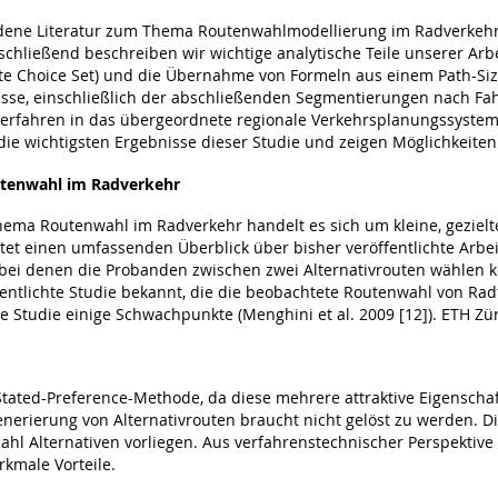
dene Literatur zum Thema Routenwahlmodellierung im Radverkehr ei
hließend beschreiben wir wichtige analytische Teile unserer Arbe
te Choice Set) und die Übernahme von Formeln aus einem Path-Siz
sse, einschließlich der abschließenden Segmentierungen nach Fah
erfahren in das übergeordnete regionale Verkehrsplanungssystem 
ie wichtigsten Ergebnisse dieser Studie und zeigen Möglichkeiten
utenwahl im Radverkehr
ma Routenwahl im Radverkehr handelt es sich um kleine, gezielte
bietet einen umfassenden Überblick über bisher veröffentlichte A
bei denen die Probanden zwischen zwei Alternativrouten wählen k
entlichte Studie bekannt, die die beobachtete Routenwahl von Rad
 Studie einige Schwachpunkte (Menghini et al. 2009 [12]). ETH Zü
ie Stated-Preference-Methode, da diese mehrere attraktive Eigensc
nerierung von Alternativrouten braucht nicht gelöst zu werden. Di
ahl Alternativen vorliegen. Aus verfahrenstechnischer Perspektive
rkmale Vorteile.