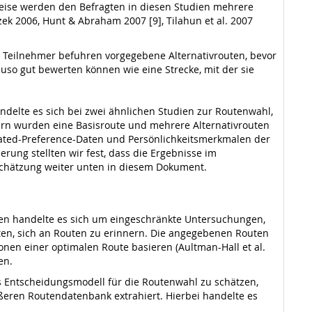
eise werden den Befragten in diesen Studien mehrere
zek 2006, Hunt & Abraham 2007 [9], Tilahun et al. 2007
Die Teilnehmer befuhren vorgegebene Alternativrouten, bevor
so gut bewerten können wie eine Strecke, mit der sie
delte es sich bei zwei ähnlichen Studien zur Routenwahl,
hrern wurden eine Basisroute und mehrere Alternativrouten
tated-Preference-Daten und Persönlichkeitsmerkmalen der
rung stellten wir fest, dass die Ergebnisse im
schätzung weiter unten in diesem Dokument.
en handelte es sich um eingeschränkte Untersuchungen,
ten, sich an Routen zu erinnern. Die angegebenen Routen
nen einer optimalen Route basieren (Aultman-Hall et al.
en.
es Entscheidungsmodell für die Routenwahl zu schätzen,
ßeren Routendatenbank extrahiert. Hierbei handelte es