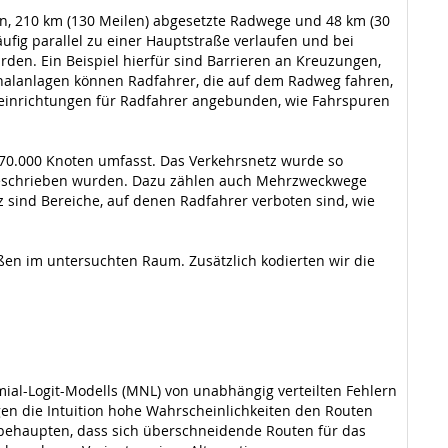
en, 210 km (130 Meilen) abgesetzte Radwege und 48 km (30
fig parallel zu einer Hauptstraße verlaufen und bei
n. Ein Beispiel hierfür sind Barrieren an Kreuzungen,
nalanlagen können Radfahrer, die auf dem Radweg fahren,
ureinrichtungen für Radfahrer angebunden, wie Fahrspuren
70.000 Knoten umfasst. Das Verkehrsnetz wurde so
n beschrieben wurden. Dazu zählen auch Mehrzweckwege
ind Bereiche, auf denen Radfahrer verboten sind, wie
raßen im untersuchten Raum. Zusätzlich kodierten wir die
al-Logit-Modells (MNL) von unabhängig verteilten Fehlern
gen die Intuition hohe Wahrscheinlichkeiten den Routen
 behaupten, dass sich überschneidende Routen für das