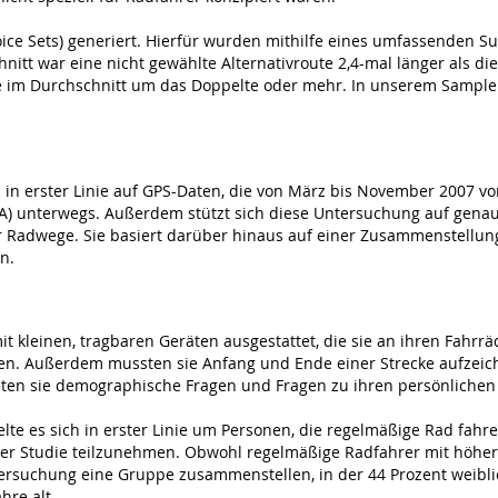
ice Sets) generiert. Hierfür wurden mithilfe eines umfassenden S
nitt war eine nicht gewählte Alternativroute 2,4-mal länger als di
te im Durchschnitt um das Doppelte oder mehr. In unserem Sample
h in erster Linie auf GPS-Daten, die von März bis November 2007 v
A) unterwegs. Außerdem stützt sich diese Untersuchung auf genau
 Radwege. Sie basiert darüber hinaus auf einer Zusammenstellung 
n.
 kleinen, tragbaren Geräten ausgestattet, die sie an ihren Fahrr
ben. Außerdem mussten sie Anfang und Ende einer Strecke aufzei
teten sie demographische Fragen und Fragen zu ihren persönlichen
te es sich in erster Linie um Personen, die regelmäßige Rad fahren
 der Studie teilzunehmen. Obwohl regelmäßige Radfahrer mit höher
ntersuchung eine Gruppe zusammenstellen, in der 44 Prozent weibli
hre alt.