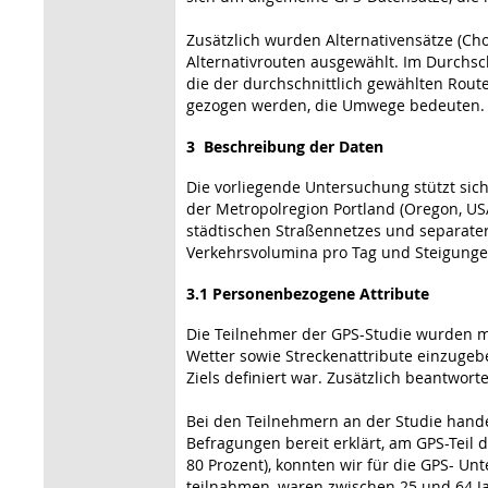
Zusätzlich wurden Alternativensätze (Cho
Alternativrouten ausgewählt. Im Durchsch
die der durchschnittlich gewählten Rou
gezogen werden, die Umwege bedeuten.
3 Beschreibung der Daten
Die vorliegende Untersuchung stützt sic
der Metropolregion Portland (Oregon, US
städtischen Straßennetzes und separater
Verkehrsvolumina pro Tag und Steigunge
3.1 Personenbezogene Attribute
Die Teilnehmer der GPS-Studie wurden mit
Wetter sowie Streckenattribute einzuge
Ziels definiert war. Zusätzlich beantwor
Bei den Teilnehmern an der Studie handel
Befragungen bereit erklärt, am GPS-Teil
80 Prozent), konnten wir für die GPS- U
teilnahmen, waren zwischen 25 und 64 Ja