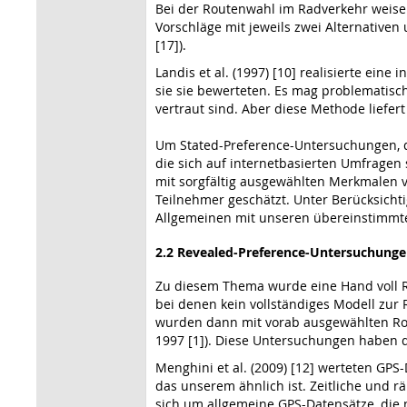
Bei der Routenwahl im Radverkehr weise
Vorschläge mit jeweils zwei Alternativen
[17]).
Landis et al. (1997) [10] realisierte ei
sie sie bewerteten. Es mag problematisc
vertraut sind. Aber diese Methode liefer
Um Stated-Preference-Untersuchungen, d
die sich auf internetbasierten Umfragen 
mit sorgfältig ausgewählten Merkmalen 
Teilnehmer geschätzt. Unter Berücksichti
Allgemeinen mit unseren übereinstimmte
2.2 Revealed-Preference-Untersuchung
Zu diesem Thema wurde eine Hand voll R
bei denen kein vollständiges Modell zur
wurden dann mit vorab ausgewählten Rout
1997 [1]). Diese Untersuchungen haben 
Menghini et al. (2009) [12] werteten GPS
das unserem ähnlich ist. Zeitliche und 
sich um allgemeine GPS-Datensätze, die n