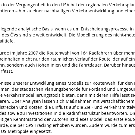
 in der Vergangenheit in den USA bei der regionalen Verkehrsplanu
entieren – hin zu einer nachhaltigen Verkehrsentwicklung und ein
legende analytische Basis, wenn es um Entscheidungsprozesse in 
 des ÖVs sind sie weit entwickelt. Die Modellierung des nicht-moto
iltiefe.
rde im Jahre 2007 die Routenwahl von 164 Radfahrern über mehrer
einhalten nicht nur den räumlichen Verlauf der Route, der auf ei
, sondern auch Höhenlinien und die Fahrtdauer. Darüber hinau
rfasst.
bnisse unserer Entwicklung eines Modells zur Routenwahl für den
en, der städtischen Planungsbehörde für Portland und Umgebung.
e Verkehrsmodellierungstools bieten, denn mit deren Hilfe lässt si
ieren. Über Analysen lassen sich Maßnahmen mit wirtschaftlichem N
trecken und Kosten, die Einfluss auf die Ziel- und Verkehrsmitt
ldes sowie zu Investitionen in die Radinfrastruktur beantworten.
eitigen Kenntnisstand der Autoren ist dieses Modell das erste Ro
rde, die per GPS-Tracking erhoben wurden. Zudem wurde zum erste
 US-Metropole eingesetzt.