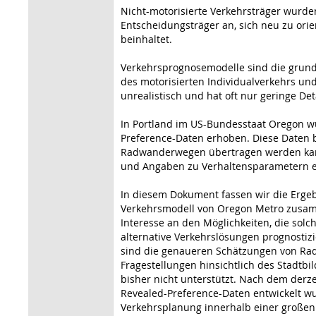
Nicht-motorisierte Verkehrsträger wurden
Entscheidungsträger an, sich neu zu ori
beinhaltet.
Verkehrsprognosemodelle sind die grund
des motorisierten Individualverkehrs und
unrealistisch und hat oft nur geringe Deta
In Portland im US-Bundesstaat Oregon wu
Preference-Daten erhoben. Diese Daten b
Radwanderwegen übertragen werden kann
und Angaben zu Verhaltensparametern e
In diesem Dokument fassen wir die Erge
Verkehrsmodell von Oregon Metro zusamm
Interesse an den Möglichkeiten, die solch
alternative Verkehrslösungen prognostiz
sind die genaueren Schätzungen von Rads
Fragestellungen hinsichtlich des Stadtbi
bisher nicht unterstützt. Nach dem derz
Revealed-Preference-Daten entwickelt wu
Verkehrsplanung innerhalb einer großen