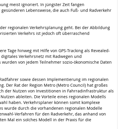
ng meist ignoriert. In jüngster Zeit fangen
er gesünderen Lebensweise, die auch Fuß- und Radverkehr
der regionalen Verkehrsplanung geht. Bei der Abbildung
risierten Verkehrs ist jedoch oft überraschend
e Tage hinweg mit Hilfe von GPS-Tracking als Revealed-
n digitales Verkehrsnetz mit Radwegen und
s wurden von jedem Teilnehmer sozio-ökonomische Daten
 Radfahrer sowie dessen Implementierung im regionalen
 Der Rat der Region Metro (Metro Council) hat großes
ch der Nutzen von Investitionen in Fahrradinfrastruktur als
utzen ableiten. Die Vorteile eines regionalen Modells
elwahl haben. Verkehrsplaner können somit komplexe
 Dies wurde durch die vorhandenen regionalen Modelle
utenwahl-Verfahren für den Radverkehr, das anhand von
n Mal ein solches Modell in der Praxis für die