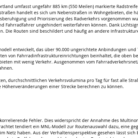
Portland umfasst ungefähr 885 km (550 Meilen) markierte Radstreif
straßen handelt es sich um Nebenstraßen in Wohngebieten, die häu
eruhigung und Priorisierung des Radverkehrs vorgenommen wurde
d Fahrradfahrer ungehindert weiterfahren können. Dank Lichtsig
n. Die Routen sind beschildert und häufig an andere Infrastrukt
odell entwickelt, das über 90.000 ungerichtete Anbindungen und 
Arten von Fahrradinfrastruktureinrichtungen beinhaltet, die obe
ieten mit wenig Verkehr. Ausgenommen vom Fahrradverkehrsnetz s
ahnen.
erten, durchschnittlichen Verkehrsvolumina pro Tag für fast alle St
e Höhenveränderungen einer Strecke berechnen zu können.
rrelierende Fehler. Dies widerspricht der Annahme des Multinomi
etrachtet tendiert ein MNL-Modell zur Routenauswahl dazu, eine ge
im Netz haben. Aus der Verhaltensperspektive gesehen lässt sich