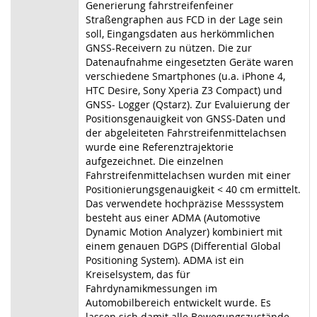
Generierung fahrstreifenfeiner
Straßengraphen aus FCD in der Lage sein
soll, Eingangsdaten aus herkömmlichen
GNSS-Receivern zu nützen. Die zur
Datenaufnahme eingesetzten Geräte waren
verschiedene Smartphones (u.a. iPhone 4,
HTC Desire, Sony Xperia Z3 Compact) und
GNSS- Logger (Qstarz). Zur Evaluierung der
Positionsgenauigkeit von GNSS-Daten und
der abgeleiteten Fahrstreifenmittelachsen
wurde eine Referenztrajektorie
aufgezeichnet. Die einzelnen
Fahrstreifenmittelachsen wurden mit einer
Positionierungsgenauigkeit < 40 cm ermittelt.
Das verwendete hochpräzise Messsystem
besteht aus einer ADMA (Automotive
Dynamic Motion Analyzer) kombiniert mit
einem genauen DGPS (Differential Global
Positioning System). ADMA ist ein
Kreiselsystem, das für
Fahrdynamikmessungen im
Automobilbereich entwickelt wurde. Es
lassen sich damit alle Bewegungszustände