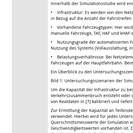
Innerhalb der Simulationsstudie wird ei
• Infrastruktur: Es werden von den Net
in Bezug auf die Anzahl der Fahrstreifen
• Vorhandene Fahrzeugtypen: Hier wird 
manuelle Fahrzeuge, TAF, HAF und kHAF 
• Nutzungsgrade der automatisierten Fah
Nutzung des Systems (Vollausstattung, i
• Belastungsverhältnisse: Bei Netzeleme
Fahrzeugen auf der Hauptfahrbahn. Beim 
Ein Überblick zu den Untersuchungsszenar
Bild 1: Untersuchungsszenarien der Simu
Um die Kapazität der Infrastruktur zu b
Verkehrszusammenbruch entsteht oder di
von Realdaten in [7] kalibriert und lief
Zur Ermittlung der Kapazität an Teilkno
verwendet. Hierbei wird für jedes Unte
Querschnittsmesswerte der Simulation enthä
Geschwindigkeitswerten vorhanden ist. Di