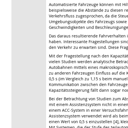
Automatisierte Fahrzeuge können mit Hil
beispielsweise die Abstände zu diesen 
Verkehrsfluss zugesprochen, da die Steu
Umgebungsobjekte des Fahrzeugs sowie
Geschwindigkeiten und Beschleunigungen
Das daraus resultierende Fahrverhalten
haben. Interessante Fragestellungen si
den Verkehr zu erwarten sind. Diese Frag
Mit der Fragestellung nach den Kapazitä
vielen Studien werden analytische Betra
Autobahnen mittels eines makroskopischen
zu anderen Fahrzeugen Einfluss auf die K
0,5 s (im Vergleich zu 1,15 s beim manuel
Kommunikation zwischen den Fahrzeugen 
Kapazitätssteigerung fällt dann sogar no
Bei der Betrachtung von Studien zum Abst
mit einem Assistenzsystem nicht in einem 
einem ACC-System in einer Versuchsfahrt
Assistenzsystem verwendet wird als beim
einen Wert von 0,5 s einzustellen [4], k
Mit Systemen, die der Stufe des teilauto