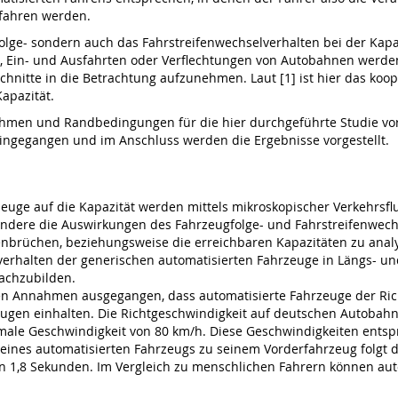
efahren werden.
folge- sondern auch das Fahrstreifenwechselverhalten bei der Kap
n, Ein- und Ausfahrten oder Verflechtungen von Autobahnen wer
chnitte in die Betrachtung aufzunehmen. Laut [1] ist hier das k
Kapazität.
men und Randbedingungen für die hier durchgeführte Studie vorg
ingegangen und im Anschluss werden die Ergebnisse vorgestellt.
euge auf die Kapazität werden mittels mikroskopischer Verkehrsfl
dere die Auswirkungen des Fahrzeugfolge- und Fahrstreifenwech
rüchen, beziehungsweise die erreichbaren Kapazitäten zu analysi
rverhalten der generischen automatisierten Fahrzeuge in Längs- 
achzubilden.
n Annahmen ausgegangen, dass automatisierte Fahrzeuge der Richt
eugen einhalten. Die Richtgeschwindigkeit auf deutschen Autobah
aximale Geschwindigkeit von 80 km/h. Diese Geschwindigkeiten ent
eines automatisierten Fahrzeugs zu seinem Vorderfahrzeug folgt d
von 1,8 Sekunden. Im Vergleich zu menschlichen Fahrern können a