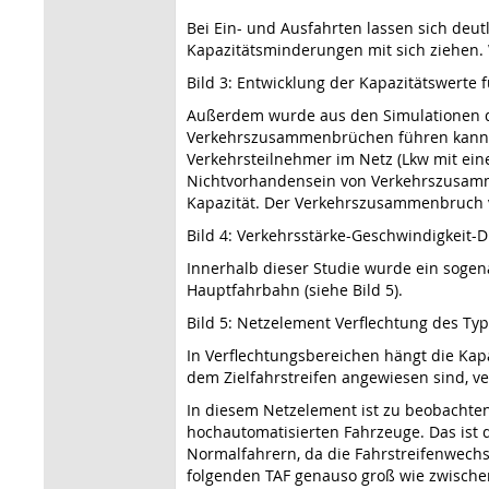
Bei Ein- und Ausfahrten lassen sich deu
Kapazitätsminderungen mit sich ziehen. W
Bild 3: Entwicklung der Kapazitätswerte 
Außerdem wurde aus den Simulationen de
Verkehrszusammenbrüchen führen kann. Wi
Verkehrsteilnehmer im Netz (Lkw mit eine
Nichtvorhandensein von Verkehrszusamm
Kapazität. Der Verkehrszusammenbruch ve
Bild 4: Verkehrsstärke-Geschwindigkei
Innerhalb dieser Studie wurde ein sogena
Hauptfahrbahn (siehe Bild 5).
Bild 5: Netzelement Verflechtung des Ty
In Verflechtungsbereichen hängt die Kap
dem Zielfahrstreifen angewiesen sind, v
In diesem Netzelement ist zu beobachten
hochautomatisierten Fahrzeuge. Das ist 
Normalfahrern, da die Fahrstreifenwechs
folgenden TAF genauso groß wie zwischen