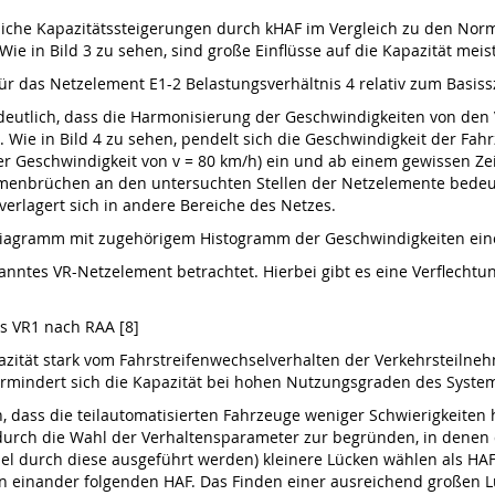
tliche Kapazitätssteigerungen durch kHAF im Vergleich zu den No
ie in Bild 3 zu sehen, sind große Einflüsse auf die Kapazität me
für das Netzelement E1-2 Belastungsverhältnis 4 relativ zum Basis
utlich, dass die Harmonisierung der Geschwindigkeiten von den 
e in Bild 4 zu sehen, pendelt sich die Geschwindigkeit der Fahr
r Geschwindigkeit von v = 80 km/h) ein und ab einem gewissen Zeit
enbrüchen an den untersuchten Stellen der Netzelemente bedeute
rlagert sich in andere Bereiche des Netzes.
t-Diagramm mit zugehörigem Histogramm der Geschwindigkeiten e
nntes VR-Netzelement betrachtet. Hierbei gibt es eine Verflechtun
ps VR1 nach RAA [8]
azität stark vom Fahrstreifenwechselverhalten der Verkehrsteilneh
ermindert sich die Kapazität bei hohen Nutzungsgraden des Syste
, dass die teilautomatisierten Fahrzeuge weniger Schwierigkeiten
durch die Wahl der Verhaltensparameter zur begründen, in denen 
el durch diese ausgeführt werden) kleinere Lücken wählen als HAF
 einander folgenden HAF. Das Finden einer ausreichend großen Lüc