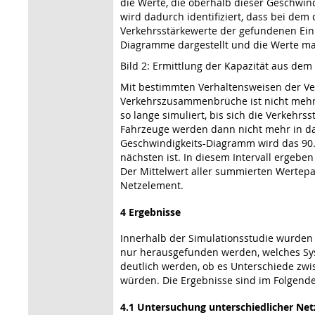
die Werte, die oberhalb dieser Geschwi
wird dadurch identifiziert, dass bei dem
Verkehrsstärkewerte der gefundenen Einbr
Diagramme dargestellt und die Werte mar
Bild 2: Ermittlung der Kapazität aus de
Mit bestimmten Verhaltensweisen der V
Verkehrszusammenbrüche ist nicht mehr m
so lange simuliert, bis sich die Verkehrs
Fahrzeuge werden dann nicht mehr in das
Geschwindigkeits-Diagramm wird das 90. 
nächsten ist. In diesem Intervall ergeb
Der Mittelwert aller summierten Wertepaa
Netzelement.
4 Ergebnisse
Innerhalb der Simulationsstudie wurden n
nur herausgefunden werden, welches Sys
deutlich werden, ob es Unterschiede zw
würden. Die Ergebnisse sind im Folgend
4.1 Untersuchung unterschiedlicher Ne