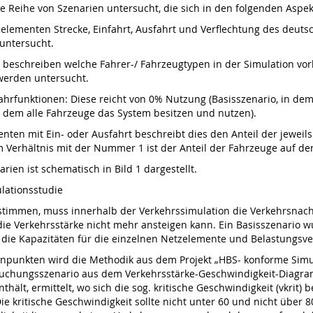
ne Reihe von Szenarien untersucht, die sich in den folgenden Aspe
zelementen Strecke, Einfahrt, Ausfahrt und Verflechtung des deu
 untersucht.
beschreiben welche Fahrer-/ Fahrzeugtypen in der Simulation vo
werden untersucht.
rfunktionen: Diese reicht von 0% Nutzung (Basisszenario, in dem 
n dem alle Fahrzeuge das System besitzen und nutzen).
nten mit Ein- oder Ausfahrt beschreibt dies den Anteil der jewei
Verhältnis mit der Nummer 1 ist der Anteil der Fahrzeuge auf der
ien ist schematisch in Bild 1 dargestellt.
lationsstudie
estimmen, muss innerhalb der Verkehrssimulation die Verkehrsnachf
e Verkehrsstärke nicht mehr ansteigen kann. Ein Basisszenario w
ert die Kapazitäten für die einzelnen Netzelemente und Belastung
tenpunkten wird die Methodik aus dem Projekt „HBS- konforme Simu
rsuchungsszenario aus dem Verkehrsstärke-Geschwindigkeit-Diagra
lt, ermittelt, wo sich die sog. kritische Geschwindigkeit (vkrit) be
e kritische Geschwindigkeit sollte nicht unter 60 und nicht über 