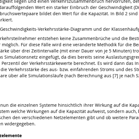
ndigkeit liegen und einen Verkehrszusammenbruch hervorrufen, de
 darauffolgenden Wert ein starker Einbruch der Geschwindigkeit (Di
uchswertepaare bildet den Wert für die Kapazität. In Bild 2 sind 
kiert.
m Geschwindigkeits-Verkehrsstärke-Diagramm und der Klassenhäufi
erkehrsteilnehmer entstehen keine Zusammenbrüche und die Bes
öglich. Für diese Fälle wird eine veränderte Methodik für die Be
stärke über drei Zeitintervalle (mit einer Dauer von je 5 Minuten) t
 Simulationsnetz eingefügt, da dies bereits seine Auslastungsgren
Perzentil der Verkehrsstärkewerte berechnet. Es wird dann das Int
en die Verkehrsstärke des aus- bzw. einfahrenden Stroms und des S
re über alle Simulationsläufe (nach Berechnung aus [7] je nach Sz
un die einzelnen Systeme hinsichtlich ihrer Wirkung auf die Kapaz
tem welche Wirkungen auf die Kapazität aufweist, sondern auch
ischen den verschiedenen Netzelementen gibt und ob weitere Pa
en widergegeben.
tzelemente