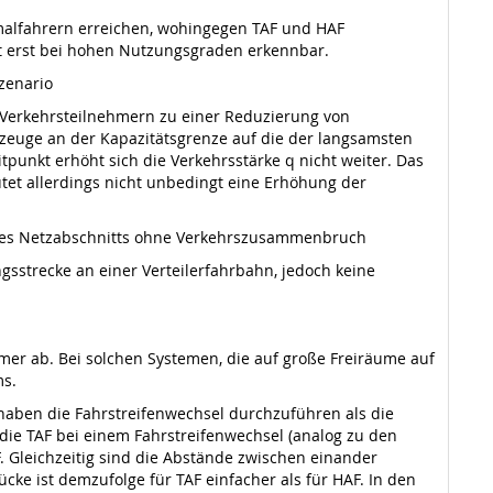
rmalfahrern erreichen, wohingegen TAF und HAF
ist erst bei hohen Nutzungsgraden erkennbar.
szenario
Verkehrsteilnehmern zu einer Reduzierung von
zeuge an der Kapazitätsgrenze auf die der langsamsten
punkt erhöht sich die Verkehrsstärke q nicht weiter. Das
t allerdings nicht unbedingt eine Erhöhung der
ines Netzabschnitts ohne Verkehrszusammenbruch
gsstrecke an einer Verteilerfahrbahn, jedoch keine
mer ab. Bei solchen Systemen, die auf große Freiräume auf
ms.
 haben die Fahrstreifenwechsel durchzuführen als die
die TAF bei einem Fahrstreifenwechsel (analog zu den
. Gleichzeitig sind die Abstände zwischen einander
ke ist demzufolge für TAF einfacher als für HAF. In den