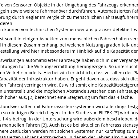
fe von Sensoren Objekte in der Umgebung des Fahrzeugs erkennen 
regeln sowie weitere Fahrmanöver durchführen. Automatisierten F
erung durch Regler im Vergleich zu menschlichen Fahrzeugführern
 deren
 können von technischen Systemen weitaus präziser detektiert w
 ist somit in einigen Aspekten zum menschlichen Fahrverhalten v
nd in diesem Zusammenhang, bei welchen Nutzungsgraden teil- un
estellung wird hier insbesondere im Hinblick auf die Kapazität de
tswirkungen automatisierter Fahrzeuge haben sich in der Vergange
chtungen für die Wirkungsermittlung herangezogen. So untersucht
 Verkehrsmodells. Hierbei wird ersichtlich, dass vor allem der P
apazität der Infrastruktur haben. Er geht davon aus, dass sich d
len Fahren) verringern wird. Es wird somit eine Kapazitätssteigeru
unterstellt und die möglichen Abstände zwischen den Fahrzeugen 
ch höher aus, [2] berechnet eine Steigerung um fast das 4-fache.
andsverhalten mit Fahrerassistenzsystemen wird allerdings festges
so niedrigen Bereich liegen. In der Studie von FILZEK [3] wird aus
 1,4 s betrug. In der Untersuchung wird außerdem beschrieben, d
 manuellen Fahren [3]. Auch ist es bei aktuellen Fahrerassistenzs
leinere Zeitlücken werden mit solchen Systemen nur kurzfristig zu
matisierten Fahrens entsprechen, in denen der Fahrer also die Vera