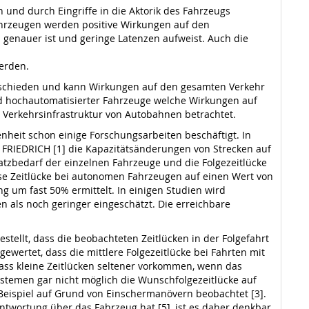
und durch Eingriffe in die Aktorik des Fahrzeugs
ahrzeugen werden positive Wirkungen auf den
 genauer ist und geringe Latenzen aufweist. Auch die
erden.
erschieden und kann Wirkungen auf den gesamten Verkehr
d hochautomatisierter Fahrzeuge welche Wirkungen auf
r Verkehrsinfrastruktur von Autobahnen betrachtet.
nheit schon einige Forschungsarbeiten beschäftigt. In
 FRIEDRICH [1] die Kapazitätsänderungen von Strecken auf
latzbedarf der einzelnen Fahrzeuge und die Folgezeitlücke
iese Zeitlücke bei autonomen Fahrzeugen auf einen Wert von
ng um fast 50% ermittelt. In einigen Studien wird
als noch geringer eingeschätzt. Die erreichbare
tellt, dass die beobachteten Zeitlücken in der Folgefahrt
gewertet, dass die mittlere Folgezeitlücke bei Fahrten mit
ass kleine Zeitlücken seltener vorkommen, wenn das
ystemen gar nicht möglich die Wunschfolgezeitlücke auf
m Beispiel auf Grund von Einschermanövern beobachtet [3].
ntwortung über das Fahrzeug hat [5], ist es daher denkbar,