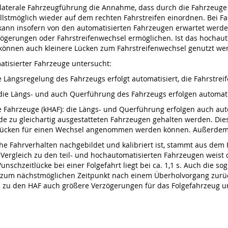
e laterale Fahrzeugführung die Annahme, dass durch die Fahrzeuge
stmöglich wieder auf dem rechten Fahrstreifen einordnen. Bei F
kann insofern von den automatisierten Fahrzeugen erwartet werden
ögerungen oder Fahrstreifenwechsel ermöglichen. Ist das hochaut
 können auch kleinere Lücken zum Fahrstreifenwechsel genutzt we
tisierter Fahrzeuge untersucht:
ie Längsregelung des Fahrzeugs erfolgt automatisiert, die Fahrs
die Längs- und auch Querführung des Fahrzeugs erfolgen automati
ahrzeuge (kHAF): die Längs- und Querführung erfolgen auch auto
zu gleichartig ausgestatteten Fahrzeugen gehalten werden. Dies g
e Lücken für einen Wechsel angenommen werden können. Außerdem 
he Fahrverhalten nachgebildet und kalibriert ist, stammt aus de
 Vergleich zu den teil- und hochautomatisierten Fahrzeugen weis
nschzeitlücke bei einer Folgefahrt liegt bei ca. 1,1 s. Auch die s
n zum nächstmöglichen Zeitpunkt nach einem Überholvorgang zurüc
h zu den HAF auch größere Verzögerungen für das Folgefahrzeug 