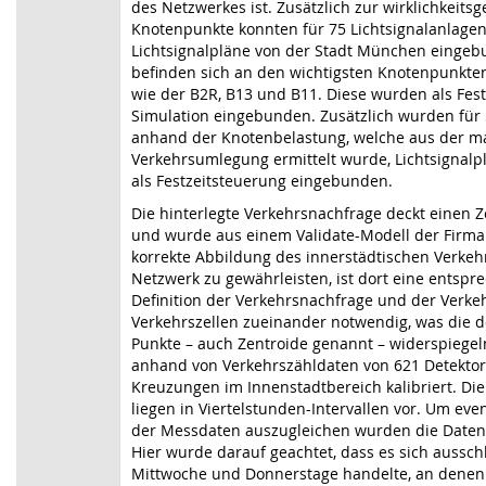
des Netzwerkes ist. Zusätzlich zur wirklichkeits
Knotenpunkte konnten für 75 Lichtsignalanlagen
Lichtsignalpläne von der Stadt München einge
befinden sich an den wichtigsten Knotenpunkte
wie der B2R, B13 und B11. Diese wurden als Fes
Simulation eingebunden. Zusätzlich wurden für
anhand der Knotenbelastung, welche aus der m
Verkehrsumlegung ermittelt wurde, Lichtsignalplä
als Festzeitsteuerung eingebunden.
Die hinterlegte Verkehrsnachfrage deckt einen 
und wurde aus einem Validate-Modell der Firma
korrekte Abbildung des innerstädtischen Verkeh
Netzwerk zu gewährleisten, ist dort eine entspre
Definition der Verkehrsnachfrage und der Verk
Verkehrszellen zueinander notwendig, was die do
Punkte – auch Zentroide genannt – widerspiege
anhand von Verkehrszähldaten von 621 Detektore
Kreuzungen im Innenstadtbereich kalibriert. Di
liegen in Viertelstunden-Intervallen vor. Um e
der Messdaten auszugleichen wurden die Daten 
Hier wurde darauf geachtet, dass es sich aussch
Mittwoche und Donnerstage handelte, an denen