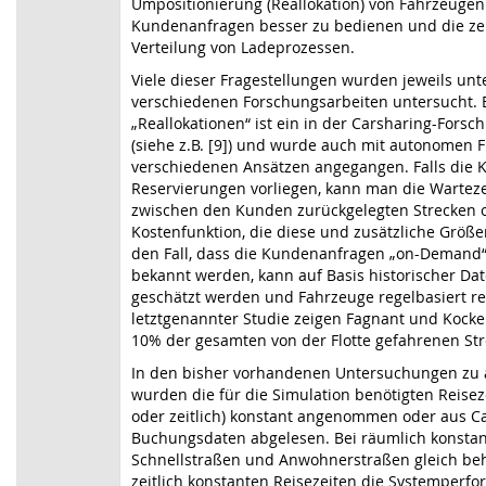
Umpositionierung (Reallokation) von Fahrzeugen
Kundenanfragen besser zu bedienen und die zeit
Verteilung von Ladeprozessen.
Viele dieser Fragestellungen wurden jeweils unter
verschiedenen Forschungsarbeiten untersucht.
„Reallokationen“ ist ein in der Carsharing-Fors
(siehe z.B. [9]) und wurde auch mit autonomen Fl
verschiedenen Ansätzen angegangen. Falls die
Reservierungen vorliegen, kann man die Wartezei
zwischen den Kunden zurückgelegten Strecken 
Kostenfunktion, die diese und zusätzliche Größen
den Fall, dass die Kundenanfragen „on-Demand“
bekannt werden, kann auf Basis historischer Da
geschätzt werden und Fahrzeuge regelbasiert rep
letztgenannter Studie zeigen Fagnant und Kocke
10% der gesamten von der Flotte gefahrenen St
In den bisher vorhandenen Untersuchungen zu 
wurden die für die Simulation benötigten Reisez
oder zeitlich) konstant angenommen oder aus Ca
Buchungsdaten abgelesen. Bei räumlich konsta
Schnellstraßen und Anwohnerstraßen gleich be
zeitlich konstanten Reisezeiten die Systemper