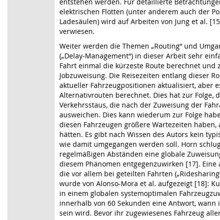
entstehen werden. Für detaillierte Betrachtung
elektrischen Flotten (unter anderem auch der Po
Ladesäulen) wird auf Arbeiten von Jung et al. [15
verwiesen.
Weiter werden die Themen „Routing“ und Umga
(„Delay-Management“) in dieser Arbeit sehr einf
Fahrt einmal die kürzeste Route berechnet und 
Jobzuweisung. Die Reisezeiten entlang dieser R
aktueller Fahrzeugpositionen aktualisiert, aber
Alternativrouten berechnet. Dies hat zur Folge, 
Verkehrsstaus, die nach der Zuweisung der Fahr
ausweichen. Dies kann wiederum zur Folge hab
diesen Fahrzeugen größere Wartezeiten haben, al
hätten. Es gibt nach Wissen des Autors kein typ
wie damit umgegangen werden soll. Horn schlug f
regelmäßigen Abständen eine globale Zuweisun
diesem Phänomen entgegenzuwirken [17]. Eine a
die vor allem bei geteilten Fahrten („Ridesharing“
wurde von Alonso-Mora et al. aufgezeigt [18]
in einem globalen systemoptimalen Fahrzeugzu
innerhalb von 60 Sekunden eine Antwort, wann i
sein wird. Bevor ihr zugewiesenes Fahrzeug aller