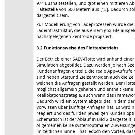
974 Bushaltestellen, und gibt einen mittleren A
Haltestelle von 500 Metern aus [13]. Dadurch soll
dargestellt sein.
Zur Modellierung von Ladeprozessen wurde die ö
Ladeinfrastruktur, die aus einem gpx-File ausgel
nächstgelegenen Zentroide projiziert.
3.2
Funktionsweise des Flottenbetriebs
Der Betrieb einer SAEV-Flotte wird anhand eine
Simulation abgebildet. Dazu werden je nach Sze
Kundenanfragen erstellt, die reale App-Aufrufe 
sind neben Startund Zielzentroiden auch die Zei
welchen die Anfragen gestellt werden. Der Flott
möglichst allgemein gehalten und enthält keine 
Reallokationsstrategie, auch wenn das Framewor
Dadurch wird ein System abgebildet, in dem der 
Vorwissen über künftige Anfragen hat. Es wird
reagiert und das für den jeweiligen Kunden opt
Schematisch ist der Ablauf in Bild 2 dargestellt. 
Allgemeinen keine systemoptimalen Zuweisungen
im zeitlichen Sinne – hat jedoch den Vorteil, da