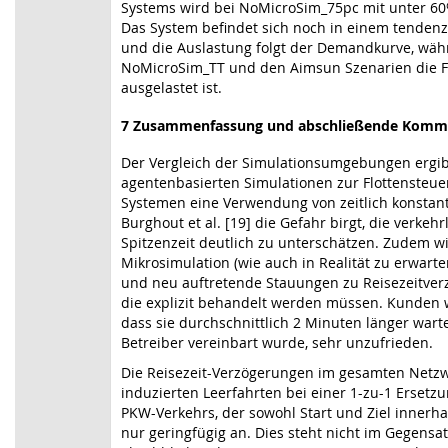
Systems wird bei NoMicroSim_75pc mit unter 60%
Das System befindet sich noch in einem tendenz
und die Auslastung folgt der Demandkurve, wäh
NoMicroSim_TT und den Aimsun Szenarien die Flo
ausgelastet ist.
7
Zusammenfassung und abschließende Komm
Der Vergleich der Simulationsumgebungen ergibt
agentenbasierten Simulationen zur Flottensteue
Systemen eine Verwendung von zeitlich konstant
Burghout et al. [19] die Gefahr birgt, die verkeh
Spitzenzeit deutlich zu unterschätzen. Zudem wir
Mikrosimulation (wie auch in Realität zu erwarte
und neu auftretende Stauungen zu Reisezeitve
die explizit behandelt werden müssen. Kunden 
dass sie durchschnittlich 2 Minuten länger wart
Betreiber vereinbart wurde, sehr unzufrieden.
Die Reisezeit-Verzögerungen im gesamten Netzwe
induzierten Leerfahrten bei einer 1-zu-1 Erset
PKW-Verkehrs, der sowohl Start und Ziel innerh
nur geringfügig an. Dies steht nicht im Gegensa