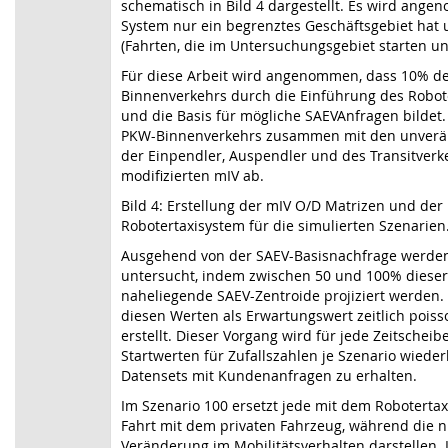
schematisch in Bild 4 dargestellt. Es wird ang
System nur ein begrenztes Geschäftsgebiet hat
(Fahrten, die im Untersuchungsgebiet starten u
Für diese Arbeit wird angenommen, dass 10% d
Binnenverkehrs durch die Einführung des Robote
und die Basis für mögliche SAEVAnfragen bildet.
PKW-Binnenverkehrs zusammen mit den unverän
der Einpendler, Auspendler und des Transitverk
modifizierten mIV ab.
Bild 4: Erstellung der mIV O/D Matrizen und der
Robotertaxisystem für die simulierten Szenarien
Ausgehend von der SAEV-Basisnachfrage werden 
untersucht, indem zwischen 50 und 100% dieser
naheliegende SAEV-Zentroide projiziert werden
diesen Werten als Erwartungswert zeitlich pois
erstellt. Dieser Vorgang wird für jede Zeitschei
Startwerten für Zufallszahlen je Szenario wieder
Datensets mit Kundenanfragen zu erhalten.
Im Szenario 100 ersetzt jede mit dem Robotertax
Fahrt mit dem privaten Fahrzeug, während die n
Veränderung im Mobilitätsverhalten darstellen. 