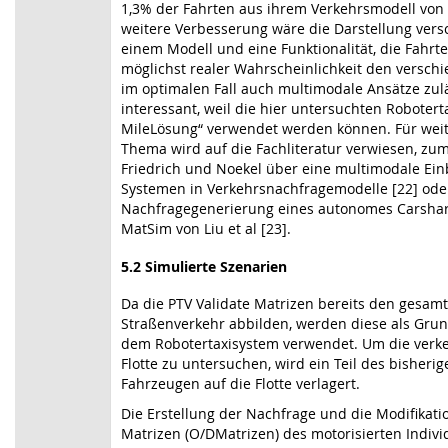
1,3% der Fahrten aus ihrem Verkehrsmodell von A
weitere Verbesserung wäre die Darstellung ver
einem Modell und eine Funktionalität, die Fahrte
möglichst realer Wahrscheinlichkeit den versc
im optimalen Fall auch multimodale Ansätze zuläs
interessant, weil die hier untersuchten Roboterta
MileLösung“ verwendet werden können. Für weit
Thema wird auf die Fachliteratur verwiesen, zum 
Friedrich und Noekel über eine multimodale Ei
Systemen in Verkehrsnachfragemodelle [22] oder
Nachfragegenerierung eines autonomes Carshari
MatSim von Liu et al [23].
5.2
Simulierte Szenarien
Da die PTV Validate Matrizen bereits den gesam
Straßenverkehr abbilden, werden diese als Grun
dem Robotertaxisystem verwendet. Um die verk
Flotte zu untersuchen, wird ein Teil des bisheri
Fahrzeugen auf die Flotte verlagert.
Die Erstellung der Nachfrage und die Modifikati
Matrizen (O/DMatrizen) des motorisierten Indivi