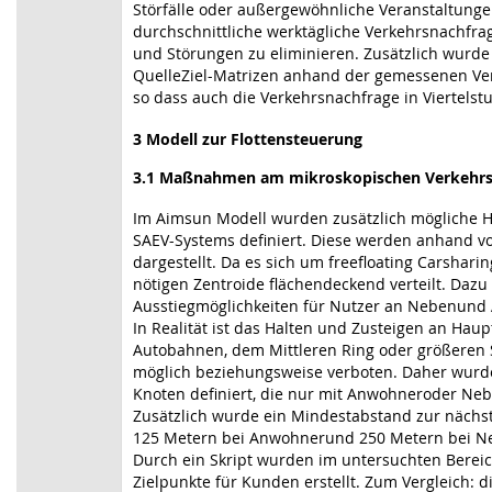
Störfälle oder außergewöhnliche Veranstaltunge
durchschnittliche werktägliche Verkehrsnachfra
und Störungen zu eliminieren. Zusätzlich wurde 
QuelleZiel-Matrizen anhand der gemessenen Ver
so dass auch die Verkehrsnachfrage in Viertelst
3
Modell zur Flottensteuerung
3.1
Maßnahmen am mikroskopischen Verkehrs
Im Aimsun Modell wurden zusätzlich mögliche H
SAEV-Systems definiert. Diese werden anhand vo
dargestellt. Da es sich um freefloating Carshari
nötigen Zentroide flächendeckend verteilt. Da
Ausstiegmöglichkeiten für Nutzer an Nebenund 
In Realität ist das Halten und Zusteigen an Ha
Autobahnen, dem Mittleren Ring oder größeren S
möglich beziehungsweise verboten. Daher wurde
Knoten definiert, die nur mit Anwohneroder Ne
Zusätzlich wurde ein Mindestabstand zur nächst
125 Metern bei Anwohnerund 250 Metern bei Ne
Durch ein Skript wurden im untersuchten Berei
Zielpunkte für Kunden erstellt. Zum Vergleich: 