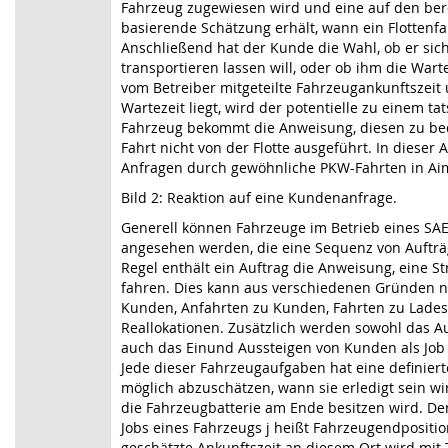
Fahrzeug zugewiesen wird und eine auf den be
basierende Schätzung erhält, wann ein Flottenf
Anschließend hat der Kunde die Wahl, ob er sich
transportieren lassen will, oder ob ihm die Wartez
vom Betreiber mitgeteilte Fahrzeugankunftszeit 
Wartezeit liegt, wird der potentielle zu einem 
Fahrzeug bekommt die Anweisung, diesen zu bed
Fahrt nicht von der Flotte ausgeführt. In dieser 
Anfragen durch gewöhnliche PKW-Fahrten in Aim
Bild 2: Reaktion auf eine Kundenanfrage.
Generell können Fahrzeuge im Betrieb eines SAE
angesehen werden, die eine Sequenz von Aufträ
Regel enthält ein Auftrag die Anweisung, eine S
fahren. Dies kann aus verschiedenen Gründen n
Kunden, Anfahrten zu Kunden, Fahrten zu Lades
Reallokationen. Zusätzlich werden sowohl das Auf
auch das Einund Aussteigen von Kunden als Job 
Jede dieser Fahrzeugaufgaben hat eine definiert
möglich abzuschätzen, wann sie erledigt sein w
die Fahrzeugbatterie am Ende besitzen wird. Der 
Jobs eines Fahrzeugs j heißt Fahrzeugendpositio
geschätzte Ankunftszeit an diesem Ort wird mit 