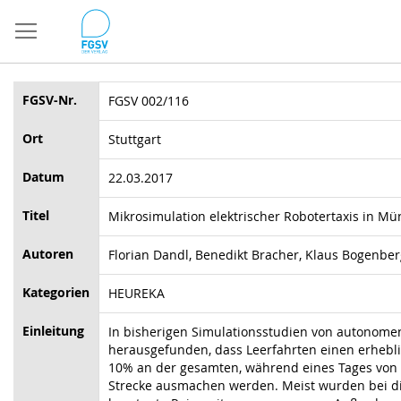
Direkt
zum
Inhalt
FGSV-Nr.
FGSV 002/116
Ort
Stuttgart
Datum
22.03.2017
Titel
Mikrosimulation elektrischer Robotertaxis in M
Autoren
Florian Dandl, Benedikt Bracher, Klaus Bogenbe
Kategorien
HEUREKA
Einleitung
In bisherigen Simulationsstudien von autonome
herausgefunden, dass Leerfahrten einen erhebli
10% an der gesamten, während eines Tages von 
Strecke ausmachen werden. Meist wurden bei die