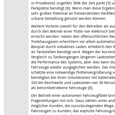
in Privatbesitz ungefähr 90% der Zeit parkt [5] 
Parkplätze benötigt [6]. Wenn man diese Ergebni
sehr großes Potential an freiwerdenden Parkfläc
urbane Gestaltung genutzt werden können.
Weitere Vorteile sowohl für den Betreiber als a
durch den Betrieb einer Flotte von elektrisch b
erreicht werden: neben den offensichtlichen Re
Treibhausgasen erleichtern vor allem automati
Beispiel durch induktives Laden, erheblich den B
an Tankstellen benötigt wird. Wegen der kürzer
Vergleich zu Tankvorgängen längeren Ladezeiten
die Performance des Systems, aber dies kann dur
Fahrzeuge wieder ausgeglichen werden. Das Int
schätzte eine notwendige Flottenvergrößerung v
benötigten bei ihren Simulationen mit batterie
320 km Reichweite und Ladezeiten von 30 Minut
als benzinbetriebene Fahrzeuge [8].
Der Betrieb einer autonomen Fahrzeugflotte brin
Fragestellungen mit sich. Dazu zählen unter an
möglicher Kunden, die zurückzulegenden Wege,
Fahrzeugen zu Kunden, das explizite Fahrzeugrou