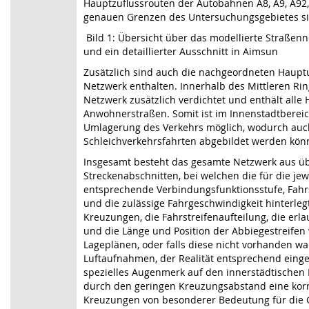
Hauptzuflussrouten der Autobahnen A8, A9, A92,
genauen Grenzen des Untersuchungsgebietes sin
Bild 1: Übersicht über das modellierte Straße
und ein detaillierter Ausschnitt in Aimsun
Zusätzlich sind auch die nachgeordneten Haup
Netzwerk enthalten. Innerhalb des Mittleren Ri
Netzwerk zusätzlich verdichtet und enthält all
Anwohnerstraßen. Somit ist im Innenstadtberei
Umlagerung des Verkehrs möglich, wodurch au
Schleichverkehrsfahrten abgebildet werden kön
Insgesamt besteht das gesamte Netzwerk aus ü
Streckenabschnitten, bei welchen die für die jew
entsprechende Verbindungsfunktionsstufe, Fahrs
und die zulässige Fahrgeschwindigkeit hinterleg
Kreuzungen, die Fahrstreifenaufteilung, die er
und die Länge und Position der Abbiegestreife
Lageplänen, oder falls diese nicht vorhanden w
Luftaufnahmen, der Realität entsprechend eing
spezielles Augenmerk auf den innerstädtischen B
durch den geringen Kreuzungsabstand eine kor
Kreuzungen von besonderer Bedeutung für die G