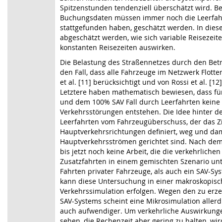
Spitzenstunden tendenziell überschätzt wird. B
Buchungsdaten müssen immer noch die Leerfahrte
stattgefunden haben, geschätzt werden. In diese
abgeschätzt werden, wie sich variable Reisezeite
konstanten Reisezeiten auswirken.
Die Belastung des Straßennetzes durch den Bet
den Fall, dass alle Fahrzeuge im Netzwerk Flotte
et al. [11] berücksichtigt und von Rossi et al. [12
Letztere haben mathematisch bewiesen, dass f
und dem 100% SAV Fall durch Leerfahrten keine 
Verkehrsstörungen entstehen. Die Idee hinter de
Leerfahrten vom Fahrzeugüberschuss, der das Zi
Hauptverkehrsrichtungen definiert, weg und da
Hauptverkehrsströmen gerichtet sind. Nach dem
bis jetzt noch keine Arbeit, die die verkehrlich
Zusatzfahrten in einem gemischten Szenario unt
Fahrten privater Fahrzeuge, als auch ein SAV-Sy
kann diese Untersuchung in einer makroskopis
Verkehrssimulation erfolgen. Wegen den zu erz
SAV-Systems scheint eine Mikrosimulation aller
auch aufwendiger. Um verkehrliche Auswirkunge
sehen, die Rechenzeit aber gering zu halten, wi