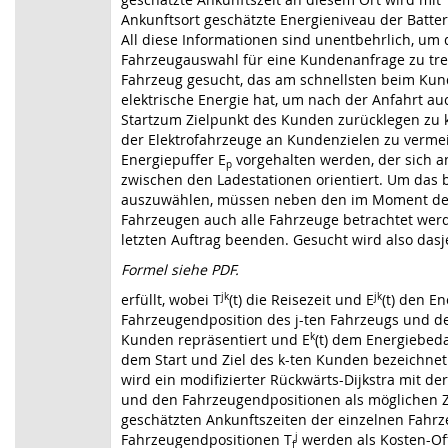
Ankunftsort geschätzte Energieniveau der Batter
All diese Informationen sind unentbehrlich, um 
Fahrzeugauswahl für eine Kundenanfrage zu tref
Fahrzeug gesucht, das am schnellsten beim Ku
elektrische Energie hat, um nach der Anfahrt au
Startzum Zielpunkt des Kunden zurücklegen zu
der Elektrofahrzeuge an Kundenzielen zu verme
Energiepuffer E
vorgehalten werden, der sich 
p
zwischen den Ladestationen orientiert. Um das
auszuwählen, müssen neben den im Moment der
Fahrzeugen auch alle Fahrzeuge betrachtet werd
letzten Auftrag beenden. Gesucht wird also dasj
Formel siehe PDF.
erfüllt, wobei T
jk
(t) die Reisezeit und E
jk
(t) den E
Fahrzeugendposition des j-ten Fahrzeugs und d
Kunden repräsentiert und E
k
(t) dem Energiebeda
dem Start und Ziel des k-ten Kunden bezeichnet
wird ein modifizierter Rückwärts-Dijkstra mit de
und den Fahrzeugendpositionen als möglichen Z
geschätzten Ankunftszeiten der einzelnen Fahr
Fahrzeugendpositionen T
j
werden als Kosten-Of
f