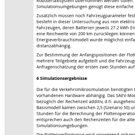
Robotertaxisystem übernommen werden sollen. F
Simulationsumgebungen genügt diese einfache M
Zusätzlich müssen noch Fahrzeugparameter festg
besteht in dieser Untersuchung aus rein elektri
Fahrzeugen, deren Batterien jeweils 27.2 kWh E
eine Reichweite von 200 km zurücklegen können
Energieverbrauchsmodell wurde möglichst einfac
distanzabhängig.
Zur Bestimmung der Anfangspositionen der Flot
mehrere Teilgebiete aufgeteilt und die Fahrzeug
Anfragenschätzung der ersten zwei Stunden auf d
6
Simulationsergebnisse
Die für die Verkehrsmikrosimulation benötigten
vorhandenen Hardware abhängig. Das SAEV-Modul
bezüglich der Rechenzeit additiv, d.h. ausgehen
Basismodell kamen zwischen 2,5 (Szenario 50) un
Stunden für die Berechnung der Flottenoperatio
entsprechen auch den Rechenzeiten für die alte
Simulationsumgebungen.
Die Flottenperformance wird vorwiegend anhand