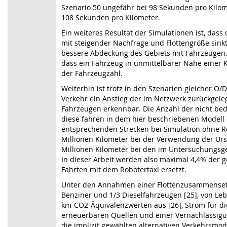
Szenario 50 ungefähr bei 98 Sekunden pro Kilom
108 Sekunden pro Kilometer.
Ein weiteres Resultat der Simulationen ist, dass 
mit steigender Nachfrage und Flottengröße sinkt
bessere Abdeckung des Gebiets mit Fahrzeugen. 
dass ein Fahrzeug in unmittelbarer Nähe einer K
der Fahrzeugzahl.
Weiterhin ist trotz in den Szenarien gleicher O
Verkehr ein Anstieg der im Netzwerk zurückgele
Fahrzeugen erkennbar. Die Anzahl der nicht bed
diese fahren in dem hier beschriebenen Modell 
entsprechenden Strecken bei Simulation ohne Ro
Millionen Kilometer bei der Verwendung der Ur
Millionen Kilometer bei den im Untersuchungsge
In dieser Arbeit werden also maximal 4,4% der 
Fahrten mit dem Robotertaxi ersetzt.
Unter den Annahmen einer Flottenzusammenset
Benziner und 1/3 Dieselfahrzeugen [25], von Leb
km-CO2-Äquivalenzwerten aus [26], Strom für di
erneuerbaren Quellen und einer Vernachlässig
die implizit gewählten alternativen Verkehrsmod