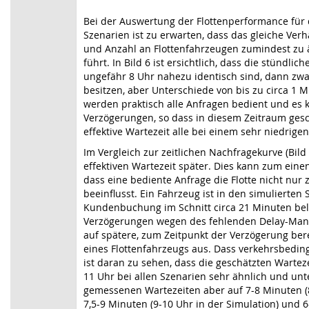
Bei der Auswertung der Flottenperformance für
Szenarien ist zu erwarten, dass das gleiche Ver
und Anzahl an Flottenfahrzeugen zumindest zu 
führt. In Bild 6 ist ersichtlich, dass die stündlic
ungefähr 8 Uhr nahezu identisch sind, dann zwa
besitzen, aber Unterschiede von bis zu circa 1 M
werden praktisch alle Anfragen bedient und es
Verzögerungen, so dass in diesem Zeitraum ges
effektive Wartezeit alle bei einem sehr niedrige
Im Vergleich zur zeitlichen Nachfragekurve (Bild 
effektiven Wartezeit später. Dies kann zum ein
dass eine bediente Anfrage die Flotte nicht nu
beeinflusst. Ein Fahrzeug ist in den simulierten
Kundenbuchung im Schnitt circa 21 Minuten bel
Verzögerungen wegen des fehlenden Delay-Mana
auf spätere, zum Zeitpunkt der Verzögerung ber
eines Flottenfahrzeugs aus. Dass verkehrsbedin
ist daran zu sehen, dass die geschätzten Warte
11 Uhr bei allen Szenarien sehr ähnlich und unt
gemessenen Wartezeiten aber auf 7-8 Minuten (8
7,5-9 Minuten (9-10 Uhr in der Simulation) und 6