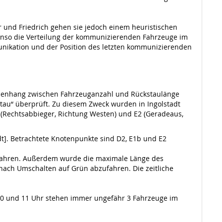
 und Friedrich gehen sie jedoch einem heuristischen
benso die Verteilung der kommunizierenden Fahrzeuge im
nikation und der Position des letzten kommunizierenden
ammenhang zwischen Fahrzeuganzahl und Rückstaulänge
tau“ überprüft. Zu diesem Zweck wurden in Ingolstadt
(Rechtsabbieger, Richtung Westen) und E2 (Geradeaus,
dt]. Betrachtete Knotenpunkte sind D2, E1b und E2
 fahren. Außerdem wurde die maximale Länge des
m nach Umschalten auf Grün abzufahren. Die zeitliche
 10 und 11 Uhr stehen immer ungefähr 3 Fahrzeuge im