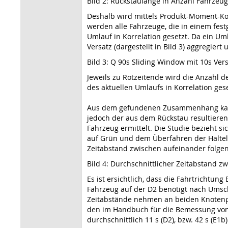
Bild 2: Rückstaulänge in Anzahl Fahrzeug
Deshalb wird mittels Produkt-Moment-Ko
werden alle Fahrzeuge, die in einem fes
Umlauf in Korrelation gesetzt. Da ein 
Versatz (dargestellt in Bild 3) aggregie
Bild 3: Q 90s Sliding Window mit 10s Vers
Jeweils zu Rotzeitende wird die Anzahl 
des aktuellen Umlaufs in Korrelation gese
Aus dem gefundenen Zusammenhang kann 
jedoch der aus dem Rückstau resultieren
Fahrzeug ermittelt. Die Studie bezieht 
auf Grün und dem Überfahren der Halteli
Zeitabstand zwischen aufeinander folgend
Bild 4: Durchschnittlicher Zeitabstand 
Es ist ersichtlich, dass die Fahrtrichtu
Fahrzeug auf der D2 benötigt nach Umsch
Zeitabstände nehmen an beiden Knotenpun
den im Handbuch für die Bemessung von S
durchschnittlich 11 s (D2), bzw. 42 s (E1b)