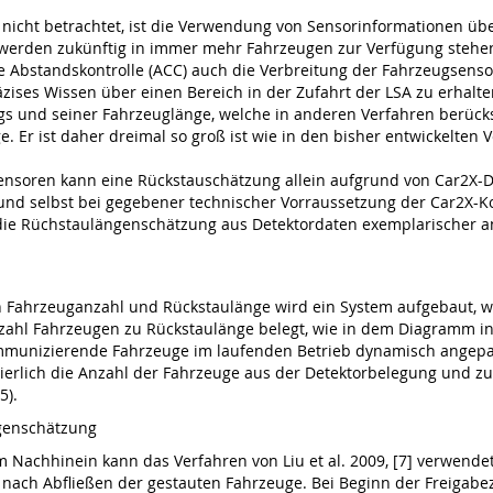
nicht betrachtet, ist die Verwendung von Sensorinformationen ü
n werden zukünftig in immer mehr Fahrzeugen zur Verfügung steh
Abstandskontrolle (ACC) auch die Verbreitung der Fahrzeugsensore
zises Wissen über einen Bereich in der Zufahrt der LSA zu erhalten
s und seiner Fahrzeuglänge, welche in anderen Verfahren berücks
. Er ist daher dreimal so groß ist wie in den bisher entwickelten
ensoren kann eine Rückstauschätzung allein aufgrund von Car2X-Da
nd selbst bei gegebener technischer Vorraussetzung der Car2X-K
 die Rüchstaulängenschätzung aus Detektordaten exemplarischer a
rzeuganzahl und Rückstaulänge wird ein System aufgebaut, welches
ahl Fahrzeugen zu Rückstaulänge belegt, wie in dem Diagramm in 
unizierende Fahrzeuge im laufenden Betrieb dynamisch angepasst
rlich die Anzahl der Fahrzeuge aus der Detektorbelegung und zus
5).
ngenschätzung
m Nachhinein kann das Verfahren von Liu et al. 2009, [7] verwende
ch Abfließen der gestauten Fahrzeuge. Bei Beginn der Freigabeze