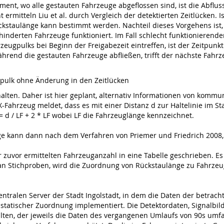
nt, wo alle gestauten Fahrzeuge abgeflossen sind, ist die Abfluss
rmitteln Liu et al. durch Vergleich der detektierten Zeitlücken. Is
ückstaulänge kann bestimmt werden. Nachteil dieses Vorgehens ist
nderten Fahrzeuge funktioniert. Im Fall schlecht funktionierender
zeugpulks bei Beginn der Freigabezeit eintreffen, ist der Zeitpunkt 
 Während die gestauten Fahrzeuge abfließen, trifft der nächste Fah
gpulk ohne Änderung in den Zeitlücken
rhalten. Daher ist hier geplant, alternativ Informationen von kom
Fahrzeug meldet, dass es mit einer Distanz d zur Haltelinie im St
= d / LF + 2 * LF wobei LF die Fahrzeuglänge kennzeichnet.
e kann dann nach dem Verfahren von Priemer und Friedrich 2008, 
 zuvor ermittelten Fahrzeuganzahl in eine Tabelle geschrieben. Es
 an Stichproben, wird die Zuordnung von Rückstaulänge zu Fahrze
ntralen Server der Stadt Ingolstadt, in dem die Daten der betrac
 statischer Zuordnung implementiert. Die Detektordaten, Signalbi
alten, der jeweils die Daten des vergangenen Umlaufs von 90s umf