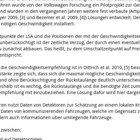
 Jahren wurde von der Volkswagen Forschung ein Pilotprojekt zur
end wurden in den vergangenen Jahren weitere fest verbaute (Ampe
er 2009, [3] und Bezemer et al. 2009, [4]) Lösungen entwickelt. 
ötigen Geschwindigkeit installiert.
itpunkte der LSA und die Positionen der mit der Geschwindigkeit
unberücksichtigt ist der zeitliche Verzug, der durch einen event
zunächst abbauen. Das heißt, zu dem Umschaltzeitpunkt auf Freig
entspricht.
 die Geschwindigkeitsempfehlung ist in Dittrich et al. 2010, [5] be
stärke zeigte sich, dass sich die maximal mögliche Geschwindigke
nd ohne Berücksichtigung der Rückstaulänge deutlich unterscheide
eshalb ist es wichtig, die Rückstaulänge und die benötigte Zeit 
mpfehlung mit einzubeziehen. Eine Lösung dafür wird hier dargest
hren nutzt Daten von Detektoren zur Schätzung an einem lokalen K
 auf Daten von kommunizierenden Fahrzeugen, welche im Gegensatz 
ndern auch Informationen über umliegende Fahrzeuge.
 zwischen:
nd auf Detektordaten