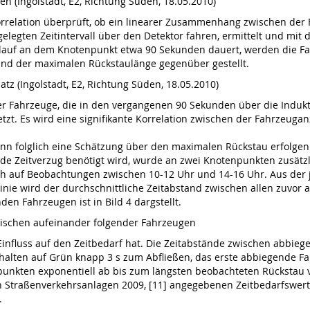
en (Ingolstadt, E2, Richtung Süden, 18.05.2010)
rrelation überprüft, ob ein linearer Zusammenhang zwischen der
tgelegten Zeitintervall über den Detektor fahren, ermittelt und m
Umlauf an dem Knotenpunkt etwa 90 Sekunden dauert, werden die F
rt und der maximalen Rückstaulänge gegenüber gestellt.
atz (Ingolstadt, E2, Richtung Süden, 18.05.2010)
der Fahrzeuge, die in den vergangenen 90 Sekunden über die Indukt
tzt. Es wird eine signifikante Korrelation zwischen der Fahrzeugan
folglich eine Schätzung über den maximalen Rückstau erfolgen.
de Zeitverzug benötigt wird, wurde an zwei Knotenpunkten zusätz
sich auf Beobachtungen zwischen 10-12 Uhr und 14-16 Uhr. Aus der
nie wird der durchschnittliche Zeitabstand zwischen allen zuvor a
en Fahrzeugen ist in Bild 4 dargstellt.
zwischen aufeinander folgender Fahrzeugen
ng Einfluss auf den Zeitbedarf hat. Die Zeitabstände zwischen abbie
alten auf Grün knapp 3 s zum Abfließen, das erste abbiegende Fahr
kten exponentiell ab bis zum längsten beobachteten Rückstau von
traßenverkehrsanlagen 2009, [11] angegebenen Zeitbedarfswert vo
.