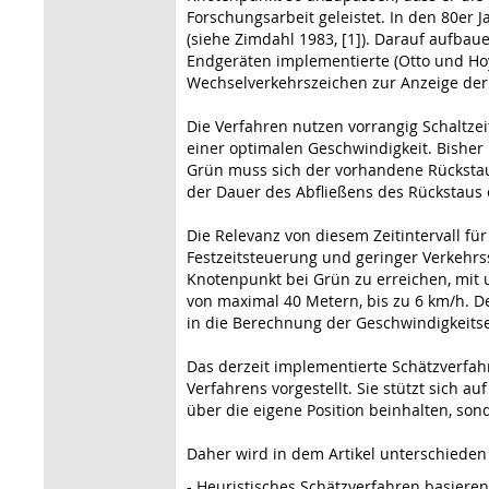
Forschungsarbeit geleistet. In den 80er
(siehe Zimdahl 1983, [1]). Darauf aufbau
Endgeräten implementierte (Otto und Hoy
Wechselverkehrszeichen zur Anzeige der n
Die Verfahren nutzen vorrangig Schaltze
einer optimalen Geschwindigkeit. Bisher 
Grün muss sich der vorhandene Rückstau 
der Dauer des Abfließens des Rückstaus 
Die Relevanz von diesem Zeitintervall für
Festzeitsteuerung und geringer Verkehrs
Knotenpunkt bei Grün zu erreichen, mit u
von maximal 40 Metern, bis zu 6 km/h. D
in die Berechnung der Geschwindigkeitse
Das derzeit implementierte Schätzverfa
Verfahrens vorgestellt. Sie stützt sich
über die eigene Position beinhalten, so
Daher wird in dem Artikel unterschieden
- Heuristisches Schätzverfahren basiere