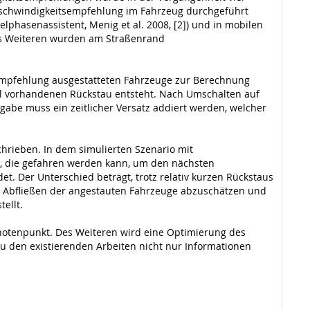
 Geschwindigkeitsempfehlung im Fahrzeug durchgeführt
lphasenassistent, Menig et al. 2008, [2]) und in mobilen
Des Weiteren wurden am Straßenrand
sempfehlung ausgestatteten Fahrzeuge zur Berechnung
uell vorhandenen Rückstau entsteht. Nach Umschalten auf
abe muss ein zeitlicher Versatz addiert werden, welcher
schrieben. In dem simulierten Szenario mit
it, die gefahren werden kann, um den nächsten
t. Der Unterschied beträgt, trotz relativ kurzen Rückstaus
zum Abfließen der angestauten Fahrzeuge abzuschätzen und
ellt.
notenpunkt. Des Weiteren wird eine Optimierung des
zu den existierenden Arbeiten nicht nur Informationen