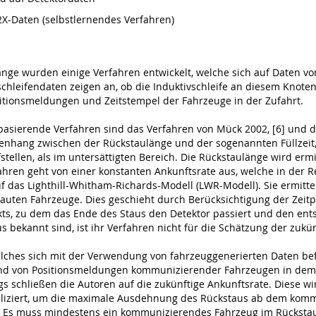
X-Daten (selbstlernendes Verfahren)
nge wurden einige Verfahren entwickelt, welche sich auf Daten v
schleifendaten zeigen an, ob die Induktivschleife an diesem Knoten
itionsmeldungen und Zeitstempel der Fahrzeuge in der Zufahrt.
basierende Verfahren sind das Verfahren von Mück 2002, [6] und die
hang zwischen der Rückstaulänge und der sogenannten Füllzeit, 
fstellen, als im untersättigten Bereich. Die Rückstaulänge wird ermi
hren geht von einer konstanten Ankunftsrate aus, welche in der Re
ich auf das Lighthill-Whitham-Richards-Modell (LWR-Modell). Sie erm
auten Fahrzeuge. Dies geschieht durch Berücksichtigung der Zeitpu
kts, zu dem das Ende des Staus den Detektor passiert und den en
s bekannt sind, ist ihr Verfahren nicht für die Schätzung der zuk
lches sich mit der Verwendung von fahrzeuggenerierten Daten befas
nd von Positionsmeldungen kommunizierender Fahrzeugen in dem R
 schließen die Autoren auf die zukünftige Ankunftsrate. Diese wi
pliziert, um die maximale Ausdehnung des Rückstaus ab dem kom
n. Es muss mindestens ein kommunizierendes Fahrzeug im Rückstau 