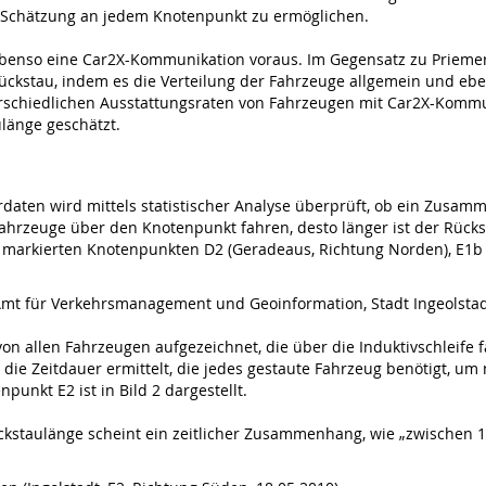
 Schätzung an jedem Knotenpunkt zu ermöglichen.
ebenso eine Car2X-Kommunikation voraus. Im Gegensatz zu Priemer
Rückstau, indem es die Verteilung der Fahrzeuge allgemein und e
erschiedlichen Ausstattungsraten von Fahrzeugen mit Car2X-Kommu
länge geschätzt.
daten wird mittels statistischer Analyse überprüft, ob ein Zus
ahrzeuge über den Knotenpunkt fahren, desto länger ist der Rücks
 markierten Knotenpunkten D2 (Geradeaus, Richtung Norden), E1b 
 [Amt für Verkehrsmanagement und Geoinformation, Stadt Ingeolsta
n allen Fahrzeugen aufgezeichnet, die über die Induktivschleife
e die Zeitdauer ermittelt, die jedes gestaute Fahrzeug benötigt, u
unkt E2 ist in Bild 2 dargestellt.
ckstaulänge scheint ein zeitlicher Zusammenhang, wie „zwischen