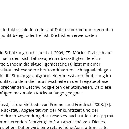
on Induktivschleifen oder auf Daten von kommunizierenden
punkt belegt oder frei ist. Die bisher verwendeten
 Schätzung nach Liu et al. 2009, [7]. Mück stützt sich auf
nach dem sich Fahrzeuge im übersättigten Bereich
ttelt, indem die aktuell gemessene Füllzeit mit einer
alität insbesondere bei koordinierten Lichtsignalanlagen
itteln die Staulänge aufgrund einer messbaren Änderung im
nkts, zu dem die Induktivschleife in der Freigabephase
tsprechenden Geschwindigkeiten der Stoßwellen. Da diese
ünftigen maximalen Rückstaulänge geeignet.
st, ist die Methode von Priemer und Friedrich 2008, [8].
ückstau. Abgeleitet von der Ankunftszeit und der
rd durch Anwendung des Gesetzes nach Little 1961, [9] mit
munizierenden Fahrzeug im Stau abzuschätzen. Dieses
stehen. Daher wird eine relativ hohe Ausstattungsrate