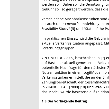
werden soll. Dabei soll die Benutzung f
Gebühr soll so geregelt werden, dass di
Verschiedene Machbarkeitsstudien sind ö
als auch über Entwurfsempfehlungen und 
Feasibility Study" [5] und "State of the 
Im praktischen Einsatz wird die Gebühr in
aktuelle Verkehrssituation angepasst. M
Forschungsgruppen.
YIN UND LOU (2009) beschreiben in [7] ei
auf Basis der aktuell gemessenen Belegun
potentielle Nachfrage für den nächsten Ze
Nutzenfunktion in einem LogitModell form
Verkehrsstärken ermittelt, die an der E
Zahlungsbereitschaft, der Gesamtnachfra
In ZHANG ET AL. (2008) [10] und WANG U
das Modell wurde basierend auf Felddate
1.3 Der vorliegende Beitrag