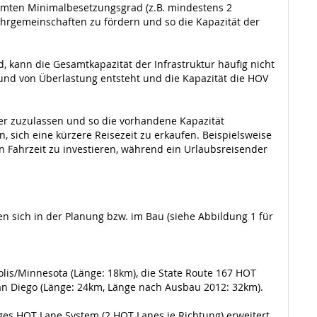
immten Minimalbesetzungsgrad (z.B. mindestens 2
hrgemeinschaften zu fördern und so die Kapazität der
, kann die Gesamtkapazität der Infrastruktur häufig nicht
rund von Überlastung entsteht und die Kapazität die HOV
rer zuzulassen und so die vorhandene Kapazität
 sich eine kürzere Reisezeit zu erkaufen. Beispielsweise
 Fahrzeit zu investieren, während ein Urlaubsreisender
 sich in der Planung bzw. im Bau (siehe Abbildung 1 für
lis/Minnesota (Länge: 18km), die State Route 167 HOT
 San Diego (Länge: 24km, Länge nach Ausbau 2012: 32km).
anges HOT Lane System (2 HOT Lanes je Richtung) erweitert