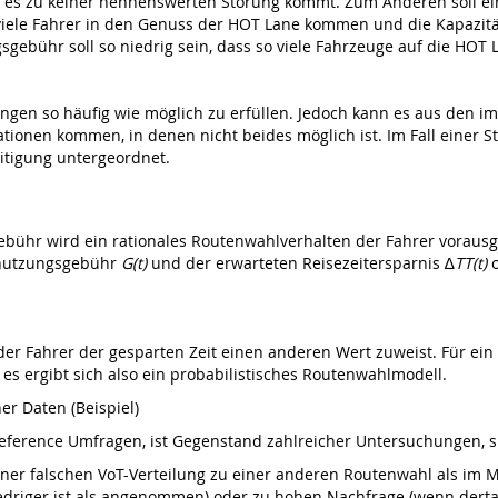
s es zu keiner nennenswerten Störung kommt. Zum Anderen soll ei
 viele Fahrer in den Genuss der HOT Lane kommen und die Kapazit
gebühr soll so niedrig sein, dass so viele Fahrzeuge auf die HOT L
ngen so häufig wie möglich zu erfüllen. Jedoch kann es aus den i
tionen kommen, in denen nicht beides möglich ist. Im Fall einer S
itigung untergeordnet.
bühr wird ein rationales Routenwahlverhalten der Fahrer vorausges
enutzungsgebühr
G(t)
und der erwarteten Reisezeitersparnis ∆
TT(t)
o
eder Fahrer der gesparten Zeit einen anderen Wert zuweist. Für ein
es ergibt sich also ein probabilistisches Routenwahlmodell.
er Daten (Beispiel)
 Preference Umfragen, ist Gegenstand zahlreicher Untersuchungen
iner falschen VoT-Verteilung zu einer anderen Routenwahl als im
iedriger ist als angenommen) oder zu hohen Nachfrage (wenn dert