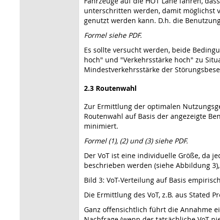
Fahrzeuge auf die HOT Lane fahren, das
unterschritten werden, damit möglichst
genutzt werden kann. D.h. die Benutzungs
Formel siehe PDF.
Es sollte versucht werden, beide Bedingu
hoch" und "Verkehrsstärke hoch" zu Situa
Mindestverkehrsstärke der Störungsbese
2.3 Routenwahl
Zur Ermittlung der optimalen Nutzungsge
Routenwahl auf Basis der angezeigte B
minimiert.
Formel (1), (2) und (3) siehe PDF.
Der VoT ist eine individuelle Größe, da j
beschrieben werden (siehe Abbildung 3), 
Bild 3: VoT-Verteilung auf Basis empirisch
Die Ermittlung des VoT, z.B. aus Stated
Ganz offensichtlich führt die Annahme e
Nachfrage (wenn der tatsächliche VoT n