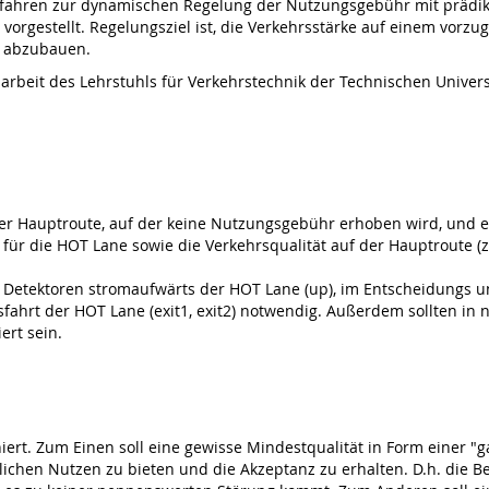
erfahren zur dynamischen Regelung der Nutzungsgebühr mit prädik
 vorgestellt. Regelungsziel ist, die Verkehrsstärke auf einem vor
l abzubauen.
rbeit des Lehrstuhls für Verkehrstechnik der Technischen Univ
er Hauptroute, auf der keine Nutzungsgebühr erhoben wird, und ei
für die HOT Lane sowie die Verkehrsqualität auf der Hauptroute (z
d Detektoren stromaufwärts der HOT Lane (up), im Entscheidungs u
ahrt der HOT Lane (exit1, exit2) notwendig. Außerdem sollten in ni
ert sein.
iert. Zum Einen soll eine gewisse Mindestqualität in Form einer "
chen Nutzen zu bieten und die Akzeptanz zu erhalten. D.h. die B