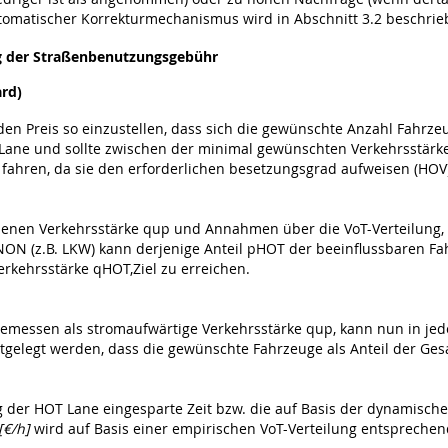
tomatischer Korrekturmechanismus wird in Abschnitt 3.2 beschrie
ng der Straßenbenutzungsgebühr
rd)
en Preis so einzustellen, dass sich die gewünschte Anzahl Fahrzeu
ane und sollte zwischen der minimal gewünschten Verkehrsstärke u
fahren, da sie den erforderlichen besetzungsgrad aufweisen (HOV)
enen Verkehrsstärke qup und Annahmen über die VoT-Verteilung,
ON (z.B. LKW) kann derjenige Anteil pHOT der beeinflussbaren Fa
rkehrsstärke qHOT,Ziel zu erreichen.
emessen als stromaufwärtige Verkehrsstärke qup, kann nun in jed
tgelegt werden, dass die gewünschte Fahrzeuge als Anteil der Ge
 der HOT Lane eingesparte Zeit bzw. die auf Basis der dynamisch
[€/h]
wird auf Basis einer empirischen VoT-Verteilung entspreche