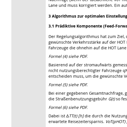
Lane und muss korrigiert werden. Ein au
3 Algorithmus zur optimalen Einstellu
3.1 Prädiktive Komponente (Feed-Forwa
Der Regelungsalgorithmus hat zum Ziel, d
gewünschte Verkehrsstärke auf der HOT L
Fahrzeuge die ohnehin auf die HOT Lane 
Formel (4) siehe PDF.
Basierend auf der stromaufwärts gemess
nicht nutzungsberechtigter Fahrzeuge qN
entscheiden muss, um die gewünschte Ve
Formel (5) siehe PDF.
Bei einer gegebenen Gesamtnachfrage, g
die Straßenbenutzungsgebühr
G(t)
so fes
Formel (6) siehe PDF.
Dabei ist ∆
TT(t) [h]
die durch die Nutzung
erwartete Reisezeitersparnis.
VoT(pHOT) 