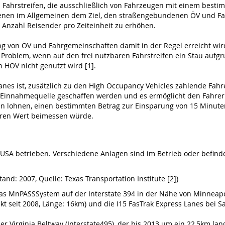
 Fahrstreifen, die ausschließlich von Fahrzeugen mit einem best
ienen im Allgemeinen dem Ziel, den straßengebundenen ÖV und Fa
 Anzahl Reisender pro Zeiteinheit zu erhöhen.
g von ÖV und Fahrgemeinschaften damit in der Regel erreicht wird
 Problem, wenn auf den frei nutzbaren Fahrstreifen ein Stau aufg
 HOV nicht genutzt wird [1].
Lanes ist, zusätzlich zu den High Occupancy Vehicles zahlende Fah
e Einnahmequelle geschaffen werden und es ermöglicht den Fahrern,
en lohnen, einen bestimmten Betrag zur Einsparung von 15 Minuten
eren Wert beimessen würde.
SA betrieben. Verschiedene Anlagen sind im Betrieb oder befinden
nd: 2007, Quelle: Texas Transportation Institute [2])
as MnPASSSystem auf der Interstate 394 in der Nähe von Minneapo
ekt seit 2008, Länge: 16km) und die I15 FasTrak Express Lanes bei
der Virginia Beltway (Interstate495), der bis 2013 um ein 22,5km l