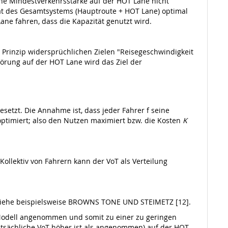
ne Mindestverkehrsstärke auf der HOT Lane nicht
ät des Gesamtsystems (Hauptroute + HOT Lane) optimal
ane fahren, dass die Kapazität genutzt wird.
m Prinzip widersprüchlichen Zielen "Reisegeschwindigkeit
törung auf der HOT Lane wird das Ziel der
etzt. Die Annahme ist, dass jeder Fahrer f seine
ptimiert; also den Nutzen maximiert bzw. die Kosten
K
 Kollektiv von Fahrern kann der VoT als Verteilung
, siehe beispielsweise BROWNS TONE UND STEIMETZ [12].
 Modell angenommen und somit zu einer zu geringen
atsächliche VoT höher ist als angenommen) auf der HOT