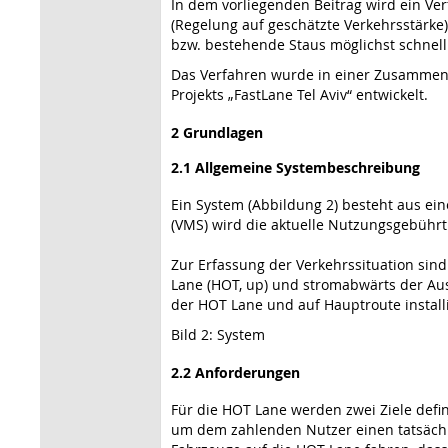
In dem vorliegenden Beitrag wird ein V
(Regelung auf geschätzte Verkehrsstärke)
bzw. bestehende Staus möglichst schnel
Das Verfahren wurde in einer Zusammena
Projekts „FastLane Tel Aviv“ entwickelt.
2 Grundlagen
2.1 Allgemeine S
y
stembeschreibung
Ein System (Abbildung 2) besteht aus ein
(VMS) wird die aktuelle Nutzungsgebührt 
Zur Erfassung der Verkehrssituation sin
Lane (HOT, up) und stromabwärts der Ausf
der HOT Lane und auf Hauptroute installi
Bild 2: System
2.2 Anforderungen
Für die HOT Lane werden zwei Ziele defin
um dem zahlenden Nutzer einen tatsächli