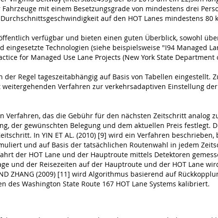
ür Fahrzeuge mit einem Besetzungsgrade von mindestens drei Perso
e Durchschnittsgeschwindigkeit auf den HOT Lanes mindestens 80 
ffentlich verfügbar und bieten einen guten Überblick, sowohl übe
eingesetzte Technologien (siehe beispielsweise "I94 Managed Lane
Practice for Managed Use Lane Projects (New York State Department o
 der Regel tageszeitabhängig auf Basis von Tabellen eingestellt. Zu
it weitergehenden Verfahren zur verkehrsadaptiven Einstellung d
n Verfahren, das die Gebühr für den nächsten Zeitschritt analog 
g, der gewünschten Belegung und dem aktuellen Preis festlegt. Die
itschritt. In YIN ET AL. (2010) [9] wird ein Verfahren beschrieben,
uliert und auf Basis der tatsächlichen Routenwahl in jedem Zeitsc
infahrt der HOT Lane und der Hauptroute mittels Detektoren gemes
ge und der Reisezeiten auf der Hauptroute und der HOT Lane wird 
ND ZHANG (2009) [11] wird Algorithmus basierend auf Rückkopplun
n des Washington State Route 167 HOT Lane Systems kalibriert.