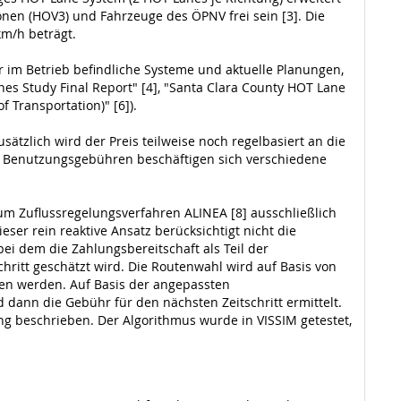
nen (HOV3) und Fahrzeuge des ÖPNV frei sein [3]. Die
km/h beträgt.
r im Betrieb befindliche Systeme und aktuelle Planungen,
s Study Final Report" [4], "Santa Clara County HOT Lane
f Transportation)" [6]).
sätzlich wird der Preis teilweise noch regelbasiert an die
er Benutzungsgebühren beschäftigen sich verschiedene
zum Zuflussregelungsverfahren ALINEA [8] ausschließlich
ser rein reaktive Ansatz berücksichtigt nicht die
 bei dem die Zahlungsbereitschaft als Teil der
hritt geschätzt wird. Die Routenwahl wird auf Basis von
sen werden. Auf Basis der angepassten
dann die Gebühr für den nächsten Zeitschritt ermittelt.
g beschrieben. Der Algorithmus wurde in VISSIM getestet,