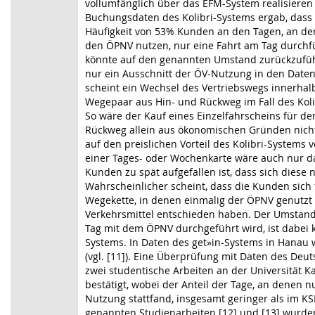
vollumfänglich über das EFM-System realisieren
Buchungsdaten des Kolibri-Systems ergab, dass m
Häufigkeit von 53% Kunden an den Tagen, an den
den ÖPNV nutzen, nur eine Fahrt am Tag durchfüh
könnte auf den genannten Umstand zurückzuführ
nur ein Ausschnitt der ÖV-Nutzung in den Daten 
scheint ein Wechsel des Vertriebswegs innerhalb
Wegepaar aus Hin- und Rückweg im Fall des Kolib
So wäre der Kauf eines Einzelfahrscheins für de
Rückweg allein aus ökonomischen Gründen nicht 
auf den preislichen Vorteil des Kolibri-Systems 
einer Tages- oder Wochenkarte wäre auch nur d
Kunden zu spät aufgefallen ist, dass sich diese
Wahrscheinlicher scheint, dass die Kunden sich 
Wegekette, in denen einmalig der ÖPNV genutzt
Verkehrsmittel entschieden haben. Der Umstand
Tag mit dem ÖPNV durchgeführt wird, ist dabei k
Systems. In Daten des get»in-Systems in Hanau
(vgl. [11]). Eine Überprüfung mit Daten des Deu
zwei studentische Arbeiten an der Universität
bestätigt, wobei der Anteil der Tage, an denen n
Nutzung stattfand, insgesamt geringer als im K
genannten Studienarbeiten [12] und [13] wurde