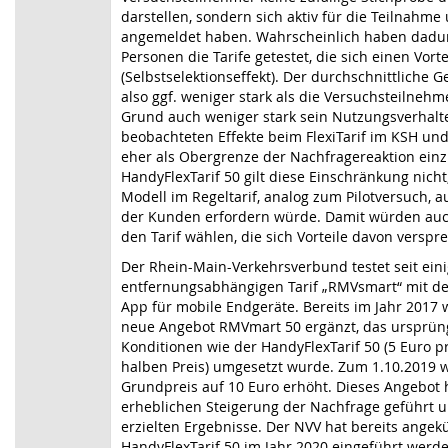
darstellen, sondern sich aktiv für die Teilnahme 
angemeldet haben. Wahrscheinlich haben dadu
Personen die Tarife getestet, die sich einen Vort
(Selbstselektionseffekt). Der durchschnittliche G
also ggf. weniger stark als die Versuchsteilne
Grund auch weniger stark sein Nutzungsverhalt
beobachteten Effekte beim FlexiTarif im KSH un
eher als Obergrenze der Nachfragereaktion ein
HandyFlexTarif 50 gilt diese Einschränkung nich
Modell im Regeltarif, analog zum Pilotversuch, 
der Kunden erfordern würde. Damit würden auc
den Tarif wählen, die sich Vorteile davon verspr
Der Rhein-Main-Verkehrsverbund testet seit ein
entfernungsabhängigen Tarif „RMVsmart“ mit d
App für mobile Endgeräte. Bereits im Jahr 2017
neue Angebot RMVmart 50 ergänzt, das ursprün
Konditionen wie der HandyFlexTarif 50 (5 Euro p
halben Preis) umgesetzt wurde. Zum 1.10.2019 
Grundpreis auf 10 Euro erhöht. Dieses Angebot h
erheblichen Steigerung der Nachfrage geführt u
erzielten Ergebnisse. Der NVV hat bereits angek
HandyFlexTarif 50 im Jahr 2020 eingeführt werden