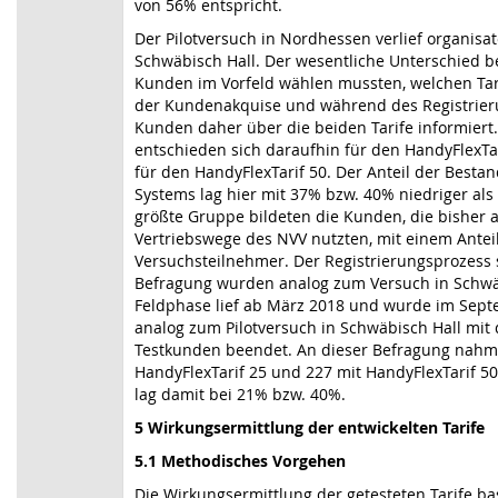
von 56% entspricht.
Der Pilotversuch in Nordhessen verlief organisat
Schwäbisch Hall. Der wesentliche Unterschied be
Kunden im Vorfeld wählen mussten, welchen Tar
der Kundenakquise und während des Registrier
Kunden daher über die beiden Tarife informiert
entschieden sich daraufhin für den HandyFlexTa
für den HandyFlexTarif 50. Der Anteil der Best
Systems lag hier mit 37% bzw. 40% niedriger al
größte Gruppe bildeten die Kunden, die bisher 
Vertriebswege des NVV nutzten, mit einem Antei
Versuchsteilnehmer. Der Registrierungsprozess 
Befragung wurden analog zum Versuch in Schwäb
Feldphase lief ab März 2018 und wurde im Sept
analog zum Pilotversuch in Schwäbisch Hall mit
Testkunden beendet. An dieser Befragung nah
HandyFlexTarif 25 und 227 mit HandyFlexTarif 50
lag damit bei 21% bzw. 40%.
5 Wirkungsermittlung der entwickelten Tarife
5.1 Methodisches Vorgehen
Die Wirkungsermittlung der getesteten Tarife ba