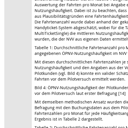
Auswertung der Fahrten pro Monat bei Angabe 
Nutzungshäufigkeit. Dabei ist zu beachten, dass
aus Plausibilitätsgründen eine Fahrtenhäufigkei
Die Fahrtenanzahl wurde dabei anhand der geka
Handyticket-System abgeschätzt, wobei für die T
MultiTicketSingle) die mittleren Nutzungshäufigk
wurden, die der NVV aus eigenen Daten ermittelt
Tabelle 1: Durchschnittliche Fahrtenanzahl pro
angegebenen ÖPNV-Nutzungshäufigkeit im NVV v
Mit diesen durchschnittlichen Fahrtenzahlen je 
Nutzungshäufigkeit und den Angaben aus der Vo
Pilotkunden (vgl. Bild 4) konnte ein valider Schä
Fahrten vor dem Pilotversuch ermittelt werden.
Bild 4: ÖPNV-Nutzungshäufigkeit der Pilotkund
vor dem Pilotversuch laut erster Befragung [14]
Mit demselben methodischen Ansatz wurden di
Befragung mit den Buchungsdaten aus dem Pilot
Fahrtenzahlen pro Monat für jede Häufigkeitsa
Ergebnis ist in Tabelle 2 dargestellt.
Tabelle 2: Durchschnittliche Fahrtenanzahl pro