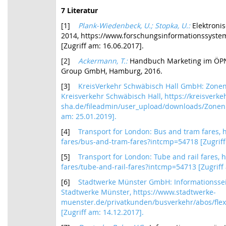
7 Literatur
[1]
Plank-Wiedenbeck, U.; Stopka, U.:
Elektroni
2014, https://www.forschungsinformationssystem
[Zugriff am: 16.06.2017].
[2]
Ackermann, T.:
Handbuch Marketing im ÖPN
Group GmbH, Hamburg, 2016.
[3]
KreisVerkehr Schwäbisch Hall GmbH: Zonen
Kreisverkehr Schwäbisch Hall, https://kreisverke
sha.de/fileadmin/user_upload/downloads/Zonenp
am: 25.01.2019].
[4]
Transport for London: Bus and tram fares, ht
fares/bus-and-tram-fares?intcmp=54718 [Zugriff
[5]
Transport for London: Tube and rail fares, ht
fares/tube-and-rail-fares?intcmp=54713 [Zugriff 
[6]
Stadtwerke Münster GmbH: Informationssei
Stadtwerke Münster, https://www.stadtwerke-
muenster.de/privatkunden/busverkehr/abos/fle
[Zugriff am: 14.12.2017].