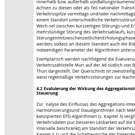
innerhalb bzw. außerhalb vonBallungsräumenode
Achsen zu diesen oder als Teil nationaler Transi
Verkehrsspitze vormittags und/oder nachmittags
einem Standort unterschiedliche Verkehrsstöru
Wech-sel zwischen kurzzeitigen Störungs-und E
mehrstündige Störung des Verkehrsablaufs, kur
StörungenmitzwischenzeitlichenErholungsphase
werden, sodass an diesem Standort auch die Ro
notwendigen Parameter der Algorithmen unters
Exemplarisch werden nachfolgend die Evaluieru
Verkehrszählstelle Muri auf der A6 südlich von B
Thun dargestellt. Der Querschnitt ist zweistreif
weist regelmäßige Verkehrsstörungen zur Nachmi
4.2 Evaluierung der Wirkung des Aggregationsin
Steuerung
Zur nalyse des Einflusses des Aggregations-Inte
Harmonisierungsund Staualgorithmen nach MAR
konzipierten EFD-Algorithmen (s. Kapitel 3) vergli
Verkehrsdaten (zur besseren Lesbarkeit auf die 
Intervalle beschränkt) am Standort der Verkehrsz
Kapitel 4.1) und die Schaltwünsche der folgend