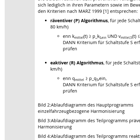
sich lediglich in ihren Parametern sowie im Bew
den Kriterien nach MARZ 1999 [1] entsprechen:
räventiver (P) Algorithmus
, für jede Schal
80 km/h)
enn k
(t) ≥ p_k
UND v
(t) 
mittel
S,ein
mittel,5
DANN Kriterium für Schaltstufe S erf
prüfen
eaktiver (R) Algorithmus
, für jede Schalt
km/h)
enn q
≥ p_q
,ein,
mittel
S
DANN Kriterium für Schaltstufe S erf
prüfen
Bild 2:Ablaufdiagramm des Hauptprogramms
einzelfahrzeugbezogene Harmonisierung
Bild 3:Ablaufdiagramm des Teilprogramms präve
Harmonisierung
Bild 4:Ablaufdiagramm des Teilprogramms reak