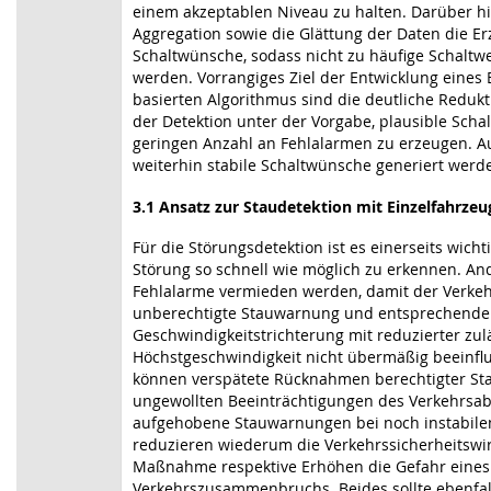
einem akzeptablen Niveau zu halten. Darüber hi
Aggregation sowie die Glättung der Daten die Er
Schaltwünsche, sodass nicht zu häufige Schaltw
werden. Vorrangiges Ziel der Entwicklung eines 
basierten Algorithmus sind die deutliche Reduk
der Detektion unter der Vorgabe, plausible Scha
geringen Anzahl an Fehlalarmen zu erzeugen. 
weiterhin stabile Schaltwünsche generiert werd
3.1 Ansatz zur Staudetektion mit Einzelfahrze
Für die Störungsdetektion ist es einerseits wicht
Störung so schnell wie möglich zu erkennen. And
Fehlalarme vermieden werden, damit der Verkeh
unberechtigte Stauwarnung und entsprechende
Geschwindigkeitstrichterung mit reduzierter zul
Höchstgeschwindigkeit nicht übermäßig beeinflu
können verspätete Rücknahmen berechtigter S
ungewollten Beeinträchtigungen des Verkehrsabl
aufgehobene Stauwarnungen bei noch instabile
reduzieren wiederum die Verkehrssicherheitswi
Maßnahme respektive Erhöhen die Gefahr eines
Verkehrszusammenbruchs. Beides sollte ebenfa