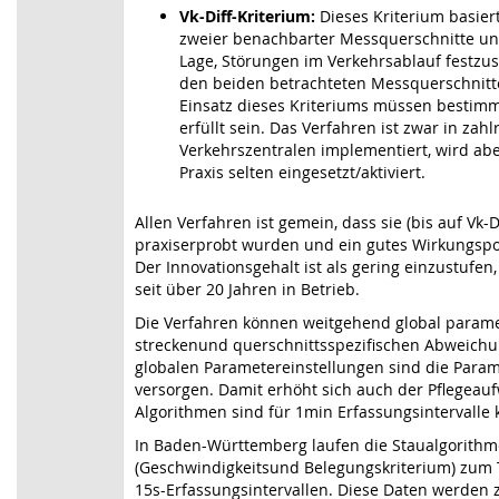
Vk-Diff-Kriterium:
Dieses Kriterium basier
zweier benachbarter Messquerschnitte und
Lage, Störungen im Verkehrsablauf festzus
den beiden betrachteten Messquerschnitte
Einsatz dieses Kriteriums müssen bestim
erfüllt sein. Das Verfahren ist zwar in zah
Verkehrszentralen implementiert, wird abe
Praxis selten eingesetzt/aktiviert.
Allen Verfahren ist gemein, dass sie (bis auf Vk-D
praxiserprobt wurden und ein gutes Wirkungspo
Der Innovationsgehalt ist als gering einzustufen
seit über 20 Jahren in Betrieb.
Die Verfahren können weitgehend global parame
streckenund querschnittsspezifischen Abweich
globalen Parametereinstellungen sind die Parame
versorgen. Damit erhöht sich auch der Pflegeau
Algorithmen sind für 1min Erfassungsintervalle k
In Baden-Württemberg laufen die Staualgorith
(Geschwindigkeitsund Belegungskriterium) zum T
15s-Erfassungsintervallen. Diese Daten werden 