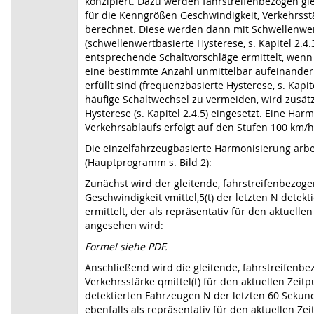
konzipiert. Dazu werden fahrstreifenbezogen gl
für die Kenngrößen Geschwindigkeit, Verkehrsst
berechnet. Diese werden dann mit Schwellenwer
(schwellenwertbasierte Hysterese, s. Kapitel 2.4.
entsprechende Schaltvorschläge ermittelt, wenn
eine bestimmte Anzahl unmittelbar aufeinander
erfüllt sind (frequenzbasierte Hysterese, s. Kapit
häufige Schaltwechsel zu vermeiden, wird zusätzl
Hysterese (s. Kapitel 2.4.5) eingesetzt. Eine Har
Verkehrsablaufs erfolgt auf den Stufen 100 km/
Die einzelfahrzeugbasierte Harmonisierung arbei
(Hauptprogramm s. Bild 2):
Zunächst wird der gleitende, fahrstreifenbezoge
Geschwindigkeit vmittel,5(t) der letzten N detek
ermittelt, der als repräsentativ für den aktuellen
angesehen wird:
Formel siehe PDF.
Anschließend wird die gleitende, fahrstreifenb
Verkehrsstärke qmittel(t) für den aktuellen Zeit
detektierten Fahrzeugen N der letzten 60 Sekund
ebenfalls als repräsentativ für den aktuellen Ze