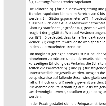
β(T) Glättungsfaktor Trendextrapolation
Die Faktoren α(T) für die Messwertglättung und β
Trendextrapolation können im Bereich von 0 bis 
werden. Ein Glättungsparameter α(T) = 1 bedeut
ausschließlich der aktuelle Messwert betrachtet
Glättung stattfindet. Je größer α(T) gewählt wird,
reagiert der geglättete Wert auf Veränderungen
von β(T) = 0 bedeutet, dass keine Trendextrapolati
kleiner β(T) eingestellt wird, desto weniger fließ
in den zu ermittelnden Trend ein.
Um möglichst geringen Zeitverlust z.B. bei der 
hinnehmen zu müssen und andererseits nicht zu 
kurzzeitigen Erholung des Verkehrs die Schalt
sollten die Parameter α(T) und β(T) für steigend
unterschiedlich eingestellt werden. Reagiert di
beispielsweise auf fallende Geschwindigkeitswert
Fall α(T) hoch und β(T) niedrig gewählt werden. E
Rücknahme der Stauschaltung auf Basis steigen
Geschwindigkeitswerte, so sollten α(T) niedrig u
werden.
In der Praxis gestaltet sich die Feinparametrier