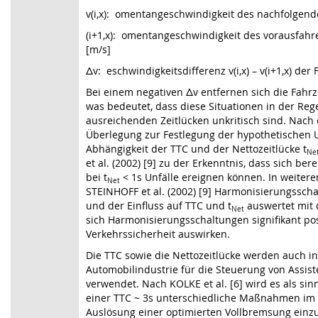
v(i,x): omentangeschwindigkeit des nachfolgend
(i+1,x): omentangeschwindigkeit des vorausfah
[m/s]
Δv: eschwindigkeitsdifferenz v(i,x) – v(i+1,x) der
Bei einem negativen Δv entfernen sich die Fahr
was bedeutet, dass diese Situationen in der Reg
ausreichenden Zeitlücken unkritisch sind. Nach 
Überlegung zur Festlegung der hypothetischen 
Abhängigkeit der TTC und der Nettozeitlücke t
Ne
et al. (2002) [9] zu der Erkenntnis, dass sich ber
bei t
< 1s Unfälle ereignen können. In weitere
Net
STEINHOFF et al. (2002) [9] Harmonisierungssch
und der Einfluss auf TTC und t
auswertet mit 
Net
sich Harmonisierungsschaltungen signifikant pos
Verkehrssicherheit auswirken.
Die TTC sowie die Nettozeitlücke werden auch in
Automobilindustrie für die Steuerung von Assis
verwendet. Nach KOLKE et al. [6] wird es als sin
einer TTC ~ 3s unterschiedliche Maßnahmen im 
Auslösung einer optimierten Vollbremsung einzu