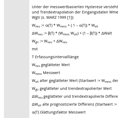
Unter der messwertbasierten Hysterese versteh
und Trendextrapolation der Eingangsdaten Wme
Wgtr (s. MARZ 1999 [1]):
W
:= α(T) * W
+ ( 1 – α(T)) * W
neu
mess
alt
ΔW
:= β(T) * (W
W
) + (1 – β(T)) * ΔWalt
neu
mess
alt
W
:= W
+ ΔW
gtr
neu
neu
mit
T Erfassungsintervalllänge
W
geglätteter Wert
neu
W
Messwert
mess
W
alter geglätteter Wert (Startwert := W
des
alt
mess
W
geglätteter und trendextrapolierter Wert
gtr
ΔW
geglätteter und trendextrapolierte Differ
neu
ΔW
alte prognostizierte Differenz (Startwert := 
alt
α(T) Glättungsfaktor Messwert