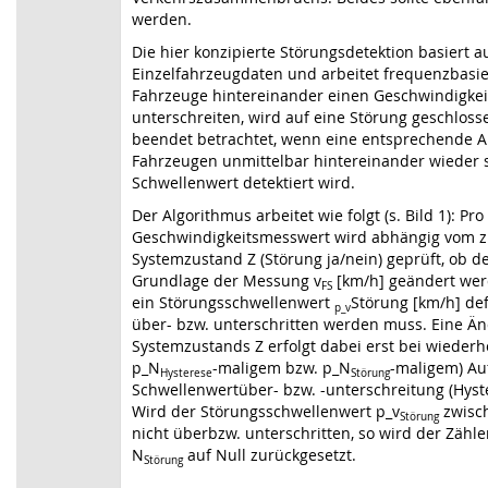
werden.
Die hier konzipierte Störungsdetektion basiert a
Einzelfahrzeugdaten und arbeitet frequenzbasi
Fahrzeuge hintereinander einen Geschwindigkei
unterschreiten, wird auf eine Störung geschlosse
beendet betrachtet, wenn eine entsprechende A
Fahrzeugen unmittelbar hintereinander wieder s
Schwellenwert detektiert wird.
Der Algorithmus arbeitet wie folgt (s. Bild 1): Pro
Geschwindigkeitsmesswert wird abhängig vom zu
Systemzustand Z (Störung ja/nein) geprüft, ob d
Grundlage der Messung v
[km/h] geändert werd
FS
ein Störungsschwellenwert
Störung [km/h] defi
p_v
über- bzw. unterschritten werden muss. Eine Ä
Systemzustands Z erfolgt dabei erst bei wiederh
p_N
-maligem bzw. p_N
-maligem) Au
Hysterese
Störung
Schwellenwertüber- bzw. -unterschreitung (Hyst
Wird der Störungsschwellenwert p_v
zwisc
Störung
nicht überbzw. unterschritten, so wird der Zähle
N
auf Null zurückgesetzt.
Störung