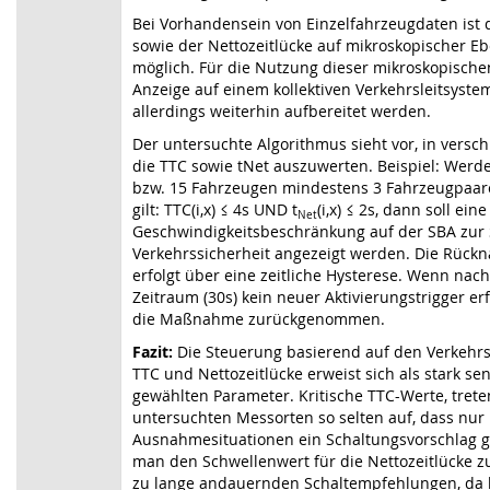
Bei Vorhandensein von Einzelfahrzeugdaten ist 
sowie der Nettozeitlücke auf mikroskopischer E
möglich. Für die Nutzung dieser mikroskopische
Anzeige auf einem kollektiven Verkehrsleitsyst
allerdings weiterhin aufbereitet werden.
Der untersuchte Algorithmus sieht vor, in vers
die TTC sowie tNet auszuwerten. Beispiel: Werd
bzw. 15 Fahrzeugen mindestens 3 Fahrzeugpaare
gilt: TTC(i,x) ≤ 4s UND t
(i,x) ≤ 2s, dann soll e
Net
Geschwindigkeitsbeschränkung auf der SBA zur 
Verkehrssicherheit angezeigt werden. Die Rüc
erfolgt über eine zeitliche Hysterese. Wenn na
Zeitraum (30s) kein neuer Aktivierungstrigger erf
die Maßnahme zurückgenommen.
Fazit:
Die Steuerung basierend auf den Verkehrss
TTC und Nettozeitlücke erweist sich als stark sens
gewählten Parameter. Kritische TTC-Werte, trete
untersuchten Messorten so selten auf, dass nur 
Ausnahmesituationen ein Schaltungsvorschlag ge
man den Schwellenwert für die Nettozeitlücke z
zu lange andauernden Schaltempfehlungen, da 