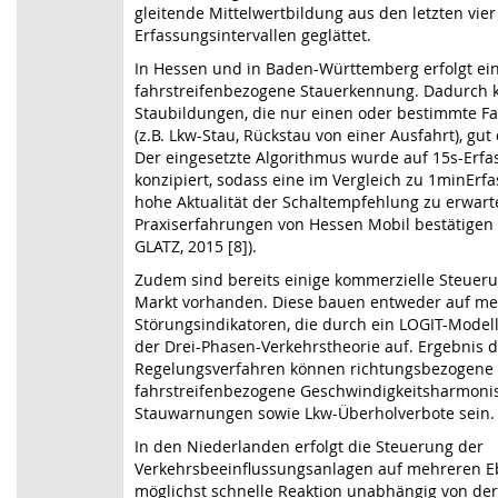
gleitende Mittelwertbildung aus den letzten vier
Erfassungsintervallen geglättet.
In Hessen und in Baden-Württemberg erfolgt e
fahrstreifenbezogene Stauerkennung. Dadurch
Staubildungen, die nur einen oder bestimmte Fa
(z.B. Lkw-Stau, Rückstau von einer Ausfahrt), gut
Der eingesetzte Algorithmus wurde auf 15s-Erfa
konzipiert, sodass eine im Vergleich zu 1minErf
hohe Aktualität der Schaltempfehlung zu erwarte
Praxiserfahrungen von Hessen Mobil bestätigen
GLATZ, 2015 [8]).
Zudem sind bereits einige kommerzielle Steue
Markt vorhanden. Diese bauen entweder auf m
Störungsindikatoren, die durch ein LOGIT-Modell
der Drei-Phasen-Verkehrstheorie auf. Ergebnis 
Regelungsverfahren können richtungsbezogene
fahrstreifenbezogene Geschwindigkeitsharmoni
Stauwarnungen sowie Lkw-Überholverbote sein.
In den Niederlanden erfolgt die Steuerung der
Verkehrsbeeinflussungsanlagen auf mehreren E
möglichst schnelle Reaktion unabhängig von de