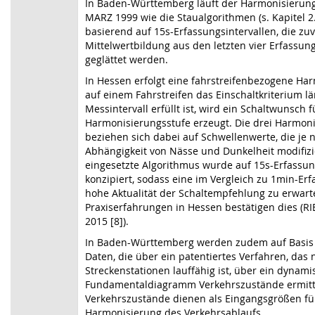
In Baden-Württemberg läuft der Harmonisierun
MARZ 1999 wie die Staualgorithmen (s. Kapitel 2.
basierend auf 15s-Erfassungsintervallen, die zu
Mittelwertbildung aus den letzten vier Erfassung
geglättet werden.
In Hessen erfolgt eine fahrstreifenbezogene H
auf einem Fahrstreifen das Einschaltkriterium lä
Messintervall erfüllt ist, wird ein Schaltwunsch f
Harmonisierungsstufe erzeugt. Die drei Harmon
beziehen sich dabei auf Schwellenwerte, die je n
Abhängigkeit von Nässe und Dunkelheit modifizi
eingesetzte Algorithmus wurde auf 15s-Erfassun
konzipiert, sodass eine im Vergleich zu 1min-Erf
hohe Aktualität der Schaltempfehlung zu erwarte
Praxiserfahrungen in Hessen bestätigen dies (R
2015 [8]).
In Baden-Württemberg werden zudem auf Basis
Daten, die über ein patentiertes Verfahren, das 
Streckenstationen lauffähig ist, über ein dynami
Fundamentaldiagramm Verkehrszustände ermitte
Verkehrszustände dienen als Eingangsgrößen fü
Harmonisierung des Verkehrsablaufs.