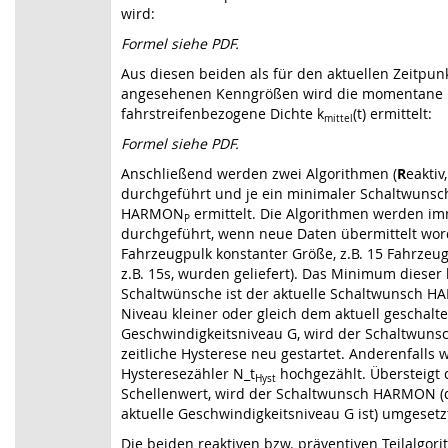
wird:
Formel siehe PDF.
Aus diesen beiden als für den aktuellen Zeitpunk
angesehenen Kenngrößen wird die momentane
fahrstreifenbezogene Dichte k
(t) ermittelt:
mittel
Formel siehe PDF.
Anschließend werden zwei Algorithmen (
R
eaktiv
durchgeführt und je ein minimaler Schaltwun
HARMON
ermittelt. Die Algorithmen werden i
P
durchgeführt, wenn neue Daten übermittelt wor
Fahrzeugpulk konstanter Größe, z.B. 15 Fahrzeuge
z.B. 15s, wurden geliefert). Das Minimum dieser
Schaltwünsche ist der aktuelle Schaltwunsch HA
Niveau kleiner oder gleich dem aktuell geschalt
Geschwindigkeitsniveau G, wird der Schaltwuns
zeitliche Hysterese neu gestartet. Anderenfalls 
Hysteresezähler N_t
hochgezählt. Übersteigt 
Hyst
Schellenwert, wird der Schaltwunsch HARMON (de
aktuelle Geschwindigkeitsniveau G ist) umgesetz
Die beiden reaktiven bzw. präventiven Teilalgo