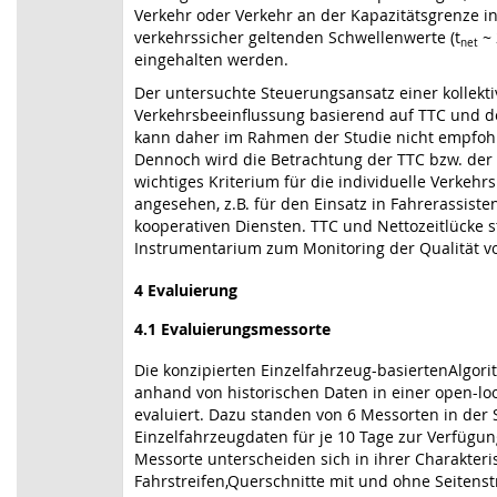
Verkehr oder Verkehr an der Kapazitätsgrenze in
verkehrssicher geltenden Schwellenwerte (t
~ 
net
eingehalten werden.
Der untersuchte Steuerungsansatz einer kollekt
Verkehrsbeeinflussung basierend auf TTC und de
kann daher im Rahmen der Studie nicht empfoh
Dennoch wird die Betrachtung der TTC bzw. der 
wichtiges Kriterium für die individuelle Verkehr
angesehen, z.B. für den Einsatz in Fahrerassist
kooperativen Diensten. TTC und Nettozeitlücke s
Instrumentarium zum Monitoring der Qualität v
4 Evaluierung
4.1 Evaluierungsmessorte
Die konzipierten Einzelfahrzeug-basiertenAlgo
anhand von historischen Daten in einer open-lo
evaluiert. Dazu standen von 6 Messorten in der
Einzelfahrzeugdaten für je 10 Tage zur Verfügun
Messorte unterscheiden sich in ihrer Charakteris
Fahrstreifen,Querschnitte mit und ohne Seitens