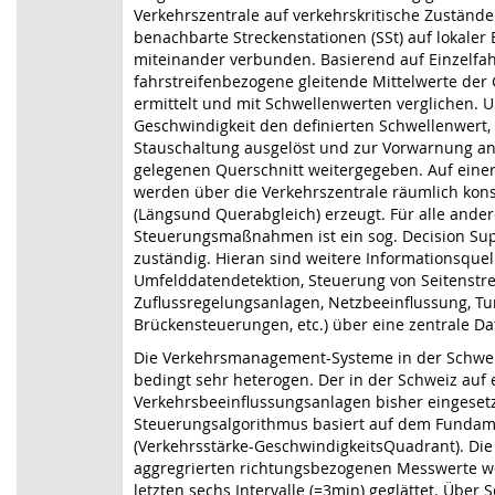
Verkehrszentrale auf verkehrskritische Zustände 
benachbarte Streckenstationen (SSt) auf lokaler 
miteinander verbunden. Basierend auf Einzelf
fahrstreifenbezogene gleitende Mittelwerte der
ermittelt und mit Schwellenwerten verglichen. U
Geschwindigkeit den definierten Schwellenwert, 
Stauschaltung ausgelöst und zur Vorwarnung a
gelegenen Querschnitt weitergegeben. Auf eine
werden über die Verkehrszentrale räumlich kon
(Längsund Querabgleich) erzeugt. Für alle ande
Steuerungsmaßnahmen ist ein sog. Decision Sup
zuständig. Hieran sind weitere Informationsquell
Umfelddatendetektion, Steuerung von Seitenstre
Zuflussregelungsanlagen, Netzbeeinflussung, T
Brückensteuerungen, etc.) über eine zentrale D
Die Verkehrsmanagement-Systeme in der Schweiz
bedingt sehr heterogen. Der in der Schweiz auf 
Verkehrsbeeinflussungsanlagen bisher eingeset
Steuerungsalgorithmus basiert auf dem Funda
(Verkehrsstärke-GeschwindigkeitsQuadrant). Die
aggregrierten richtungsbezogenen Messwerte w
letzten sechs Intervalle (=3min) geglättet. Über