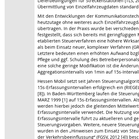
Lieferbedingungen für Streckenstationen (TLS, 201
Übermittlung von Einzelfahrzeugdaten standardi
Mit den Entwicklungen der Kommunikationstechn
heutzutage ohne weiteres auch Einzelfahrzeugd
übertragen. In der Praxis wurde bei verschiede
festgestellt, dass sich bereits mit geringfügige
etablierten Steuerverfahren eine höhere Wirksamk
als beim Einsatz neuer, komplexer Verfahren (GR
Letztere bedeuten einen erhöhten Aufwand bzgl
Pﬂege und ggf. Schulung des Betreiberpersonals.
eine solche geringe Modiﬁkation ist die Änderu
Aggregationsintervalls von 1min auf 15s-Interval
Hessen Mobil setzt seit Jahren Steuerungsalgor
15s-Erfassungsintervallen erfolgreich ein (RIEG
[8]). In Baden-Württemberg laufen die Steueru
MARZ 1999 [1] auf 15s-Erfassungsintervallen. A
werden hierbei jedoch die gleitenden Mittelwert
Erfassungsintervalle verwendet. Die Nutzung vo
Erfassungsintervalle führt zu aktuelleren und 
Steuerungsvorgaben. Weitere, neuere Steuerun
wurden in den „Hinweisen zum Einsatz von Steu
der Verkehrsbeeinflussung“ (FGSV, 2012 [4]) be