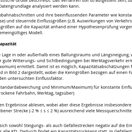
listische Größe beschreibt. Das Verfahren soll so aufgestellt sein, 
 Datengrundlage analysiert werden kann.
obahnabschnitten und ihre beeinflussenden Parameter wie konstant
sse) und steuernde Einflussgrößen (z.B. Auswirkungen von Verkehrsb
ussgrößen auf die Kapazität anhand einer Hypothesenprüfung vorge
gemeingültiges Modell.
Kapazität
e Lage in oder außerhalb eines Ballungsraums und Längsneigung, w
r gute Witterungs- und Sichtbedingungen bei Werktagsverkehr ermi
m) ermittelt. Damit ist es möglich, Kapazitätsabschätzungen für
nd in Bild 2 dargestellt, wobei die Kenngrößen bezogen auf einen 
den untersuchten Einflussfaktor.
 Standardabweichung und Minimum/Maximum) für konstante Einfluss
trockene Fahrbahn, Werktag, tagsüber)
eten Ergebnisse ablesen, wobei aber diese Ergebnisse insbesonder
er Strecke (-2 % ≤ s ≤ 2 %) ausreichend viele Messquerschnitte ex
s sich sowohl Steigungs- als auch Gefällestrecken negativ auf die 
r alle Kfz. Dadurch findet ein Kapazitätsrückgang statt. In Gefäll