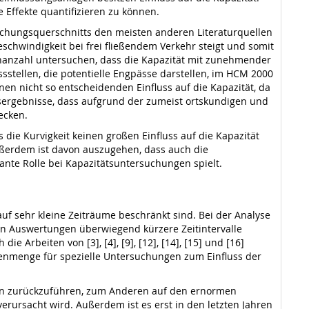
e Effekte quantifizieren zu können.
uchungsquerschnitts den meisten anderen Literaturquellen
chwindigkeit bei frei fließendem Verkehr steigt und somit
fenanzahl untersuchen, dass die Kapazität mit zunehmender
ssstellen, die potentielle Engpässe darstellen, im HCM 2000
nen nicht so entscheidenden Einfluss auf die Kapazität, da
sergebnisse, dass aufgrund der zumeist ortskundigen und
ecken.
die Kurvigkeit keinen großen Einfluss auf die Kapazität
 Außerdem ist davon auszugehen, dass auch die
ante Rolle bei Kapazitätsuntersuchungen spielt.
 auf sehr kleine Zeiträume beschränkt sind. Bei der Analyse
en Auswertungen überwiegend kürzere Zeitintervalle
 Arbeiten von [3], [4], [9], [12], [14], [15] und [16]
tenmenge für spezielle Untersuchungen zum Einfluss der
ten zurückzuführen, zum Anderen auf den ernormen
rursacht wird. Außerdem ist es erst in den letzten Jahren