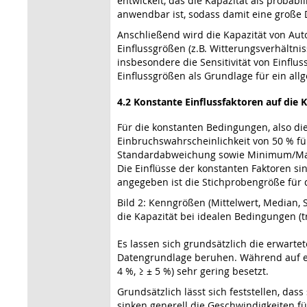
entwickelt, das die Kapazität als probabi
anwendbar ist, sodass damit eine große
Anschließend wird die Kapazität von Aut
Einflussgrößen (z.B. Witterungsverhältni
insbesondere die Sensitivität von Einfl
Einflussgrößen als Grundlage für ein all
4.2 Konstante Einflussfaktoren auf die 
Für die konstanten Bedingungen, also di
Einbruchswahrscheinlichkeit von 50 % fü
Standardabweichung sowie Minimum/Maximu
Die Einflüsse der konstanten Faktoren si
angegeben ist die Stichprobengröße für 
Bild 2: Kenngrößen (Mittelwert, Median,
die Kapazität bei idealen Bedingungen (
Es lassen sich grundsätzlich die erwart
Datengrundlage beruhen. Während auf eben
4 %, ≥ ± 5 %) sehr gering besetzt.
Grundsätzlich lässt sich feststellen, das
sinken generell die Geschwindigkeiten fü