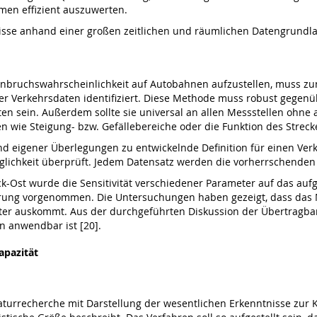
men effizient auszuwerten.
nisse anhand einer großen zeitlichen und räumlichen Datengrundlag
nbruchswahrscheinlichkeit auf Autobahnen aufzustellen, muss zu
Verkehrsdaten identifiziert. Diese Methode muss robust gegenüb
en sein. Außerdem sollte sie universal an allen Messstellen ohne
en wie Steigung- bzw. Gefällebereiche oder die Funktion des Strec
d eigener Überlegungen zu entwickelnde Definition für einen Ver
glichkeit überprüft. Jedem Datensatz werden die vorherrschenden 
-Ost wurde die Sensitivität verschiedener Parameter auf das aufg
ierung vorgenommen. Die Untersuchungen haben gezeigt, dass das 
ter auskommt. Aus der durchgeführten Diskussion der Übertragbar
n anwendbar ist [20].
apazität
turrecherche mit Darstellung der wesentlichen Erkenntnisse zur 