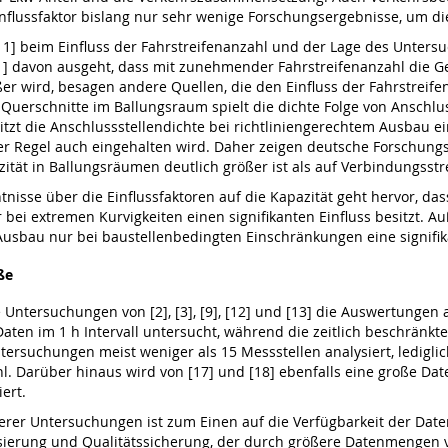
Einflussfaktor bislang nur sehr wenige Forschungsergebnisse, um di
1] beim Einfluss der Fahrstreifenanzahl und der Lage des Unters
 davon ausgeht, dass mit zunehmender Fahrstreifenanzahl die Ges
ßer wird, besagen andere Quellen, die den Einfluss der Fahrstrei
r Querschnitte im Ballungsraum spielt die dichte Folge von Anschlu
sitzt die Anschlussstellendichte bei richtliniengerechtem Ausbau ei
er Regel auch eingehalten wird. Daher zeigen deutsche Forschung
ität in Ballungsräumen deutlich größer ist als auf Verbindungsstr
sse über die Einflussfaktoren auf die Kapazität geht hervor, dass 
nur bei extremen Kurvigkeiten einen signifikanten Einfluss besitzt.
 Ausbau nur bei baustellenbedingten Einschränkungen eine signifik
ße
e Untersuchungen von [2], [3], [9], [12] und [13] die Auswertungen
ten im 1 h Intervall untersucht, während die zeitlich beschränkt
uchungen meist weniger als 15 Messstellen analysiert, lediglich die
. Darüber hinaus wird von [17] und [18] ebenfalls eine große Da
ert.
rer Untersuchungen ist zum Einen auf die Verfügbarkeit der Da
isierung und Qualitätssicherung, der durch größere Datenmengen ve