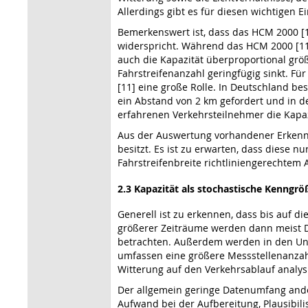
Allerdings gibt es für diesen wichtigen 
Bemerkenswert ist, dass das HCM 2000 [1
widerspricht. Während das HCM 2000 [11]
auch die Kapazität überproportional grö
Fahrstreifenanzahl geringfügig sinkt. Fü
[11] eine große Rolle. In Deutschland be
ein Abstand von 2 km gefordert und in d
erfahrenen Verkehrsteilnehmer die Kapaz
Aus der Auswertung vorhandener Erkenntni
besitzt. Es ist zu erwarten, dass diese 
Fahrstreifenbreite richtliniengerechtem
2.3 Kapazität als stochastische Kenngrö
Generell ist zu erkennen, dass bis auf di
größerer Zeiträume werden dann meist Da
betrachten. Außerdem werden in den Unters
umfassen eine größere Messstellenanzahl
Witterung auf den Verkehrsablauf analysi
Der allgemein geringe Datenumfang ande
Aufwand bei der Aufbereitung, Plausibil