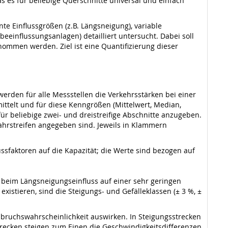
das es für beliebige Querschnitte universal und einfach
e Einflussgrößen (z.B. Längsneigung), variable
eeinflussungsanlagen) detailliert untersucht. Dabei soll
nommen werden. Ziel ist eine Quantifizierung dieser
erden für alle Messstellen die Verkehrsstärken bei einer
ttelt und für diese Kenngrößen (Mittelwert, Median,
 beliebige zwei- und dreistreifige Abschnitte anzugeben.
Fahrstreifen angegeben sind. Jeweils in Klammern
faktoren auf die Kapazität; die Werte sind bezogen auf
e beim Längsneigungseinfluss auf einer sehr geringen
istieren, sind die Steigungs- und Gefälleklassen (± 3 %, ±
Einbruchswahrscheinlichkeit auswirken. In Steigungsstrecken
estrecken steigen zum Einen die Geschwindigkeitsdifferenzen