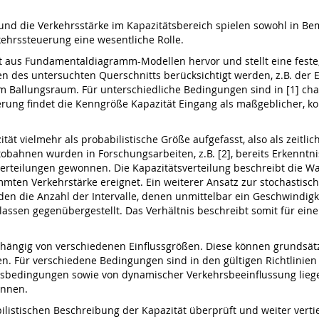
 und die Verkehrsstärke im Kapazitätsbereich spielen sowohl in 
kehrssteuerung eine wesentliche Rolle.
t aus Fundamentaldiagramm-Modellen hervor und stellt eine feste, 
 des untersuchten Querschnitts berücksichtigt werden, z.B. der Ei
nem Ballungsraum. Für unterschiedliche Bedingungen sind in [1] 
uerung findet die Kenngröße Kapazität Eingang als maßgeblicher, 
tät vielmehr als probabilistische Größe aufgefasst, also als zeitli
tobahnen wurden in Forschungsarbeiten, z.B. [2], bereits Erkenntn
verteilungen gewonnen. Die Kapazitätsverteilung beschreibt die W
mmten Verkehrstärke ereignet. Ein weiterer Ansatz zur stochastis
en die Anzahl der Intervalle, denen unmittelbar ein Geschwindigkei
lassen gegenübergestellt. Das Verhältnis beschreibt somit für ein
abhängig von verschiedenen Einflussgrößen. Diese können grundsätz
n. Für verschiedene Bedingungen sind in den gültigen Richtlini
ngsbedingungen sowie von dynamischer Verkehrsbeeinflussung lieg
önnen.
ilistischen Beschreibung der Kapazität überprüft und weiter vertie