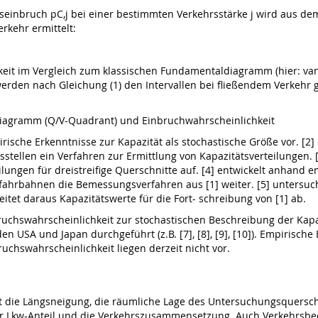
rseinbruch pC,j bei einer bestimmten Verkehrsstärke j wird aus d
erkehr ermittelt:
hkeit im Vergleich zum klassischen Fundamentaldiagramm (hier: van 
werden nach Gleichung (1) den Intervallen bei fließendem Verkehr 
diagramm (Q/V-Quadrant) und Einbruchwahrscheinlichkeit
irische Erkenntnisse zur Kapazität als stochastische Größe vor. [
sstellen ein Verfahren zur Ermittlung von Kapazitätsverteilungen. 
ilungen für dreistreifige Querschnitte auf. [4] entwickelt anhand
fahrbahnen die Bemessungsverfahren aus [1] weiter. [5] untersuc
tet daraus Kapazitätswerte für die Fort- schreibung von [1] ab.
nbruchswahrscheinlichkeit zur stochastischen Beschreibung der Ka
n USA und Japan durchgeführt (z.B. [7], [8], [9], [10]). Empiris
uchswahrscheinlichkeit liegen derzeit nicht vor.
ät die Längsneigung, die räumliche Lage des Untersuchungsquersch
der Lkw-Anteil und die Verkehrszusammensetzung. Auch Verkehrsbeei