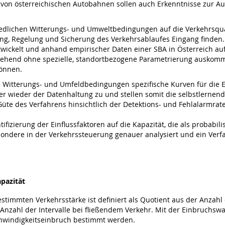
on österreichischen Autobahnen sollen auch Erkenntnisse zur A
iedlichen Witterungs- und Umweltbedingungen auf die Verkehrsquali
rung, Regelung und Sicherung des Verkehrsablaufes Eingang finden
wickelt und anhand empirischer Daten einer SBA in Österreich auf 
gehend ohne spezielle, standortbezogene Parametrierung auskommen.
können.
he Witterungs- und Umfeldbedingungen spezifische Kurven für die 
er wieder der Datenhaltung zu und stellen somit die selbstlernende
Güte des Verfahrens hinsichtlich der Detektions- und Fehlalarmra
tifizierung der Einflussfaktoren auf die Kapazität, die als probabi
ondere in der Verkehrssteuerung genauer analysiert und ein Verfah
apazität
stimmten Verkehrsstärke ist definiert als Quotient aus der Anzahl 
Anzahl der Intervalle bei fließendem Verkehr. Mit der Einbruchswa
chwindigkeitseinbruch bestimmt werden.