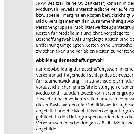
„Pkw-Besitzer; keine ÖV-Zeitkarte“) können in de
Moduswahl jeweils unterschiedliche Verläufe vo
bzw. speziell marginalen Kosten berücksichtigt 
Bild 6
verallgemeinert den Zusammenhang zwis
Personengruppen, Mobilitäts­werkzeug­untergru
Kosten für Modelle mit und ohne vorgelagerte
Beschaffungswahl. Als umgelegte Kosten sind da
Entfernung umgelegten Kosten ohne Untersche
zwischen fixen und variablen Kosten zu versteh
Abbildung der Beschaffungswahl
Für die Abbildung der Beschaffungswahl in ein
Verkehrsnachfragemodell schlägt das Schweize
für Raumentwicklung [11] zunächst die Ermittlu
voraussichtlichen Jahresfahrleistung je Persone
Modus und Hauptfahrzweck vor. Personengrup
zusätzlich nach Verkehrszellen unterschieden w
dieser Basis werden die Mobilitätswerkzeugbes
abgeleitet und die Mobilitätswerkzeuguntergru
gebildet. In den Untergruppen werden dann die 
Verkehrswahlentscheidungen (z.B. die Moduswa
abgebildet.