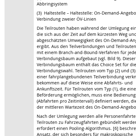
Abbringsystem
(3)
Haltestelle – Haltestelle: On-Demand-Angebo
Verbindung zweier ÖV-Linien
Die Teilrouten haben während der Umlegung eine
die sich aus der Zeit auf dem kürzesten Weg un
abgeschätzten Umwegigkeit des
On-Demand-An
ergibt. Aus den Teilverbindungen und Teilroute
mit einem Branch-and-Bound-Verfahren
für jede
Verbindungsbaum aufgebaut (vgl.
Bild 9
). Dieser
Verbindungsbaum enthält das Choice Set für di
Verbindungswahl. Teilrouten vom Typ (2) und (3
einer fahrplangebundenen Teilverbindung verk
bekommen auf diese Weise eine Abfahrts- und
Ankunftszeit. Für Teilrouten vom Typ (1), die eine
Beförderung ermöglichen, muss eine Bedienungs
(Abfahrten pro Zeitintervall) definiert werden, di
der mittleren Wartezeit des On-Demand-Angeb
Nach der Umlegung werden alle Personenfahrte
Teilrouten zu Fahrzeugfahrten gebündelt werde
erfordert einen Pooling-Algorithmus. [6] beschre
Ansatz, der sich besonders für makroskopische