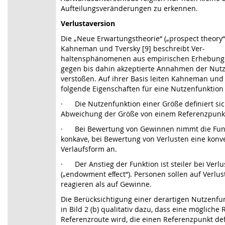
Aufteilungsverän­de­rungen zu erkennen.
Verlustaversion
Die „Neue Erwartungstheorie“ („prospect theory“
Kahneman und Tversky [9] beschreibt Ver­
haltensphänomenen aus empirischen Erhebunge
gegen bis dahin akzeptierte Annah­men der Nut
verstoßen. Auf ihrer Basis leiten Kahneman und 
folgende Eigenschaften für eine Nutzenfunktion
· Die Nutzenfunktion einer Größe definiert sic
Abweichung der Größe von einem Referenzpunk
· Bei Bewertung von Gewinnen nimmt die Funk
konkave, bei Bewertung von Verlusten eine konv
Verlaufsform an.
· Der Anstieg der Funktion ist steiler bei Verlu
(„endowment eﬀect“). Personen sollen auf Verlus
reagieren als auf Gewinne.
Die Berücksichtigung einer derartigen Nutzenfun
in
Bild 2
(b) qualitativ dazu, dass eine mögliche 
Referenzroute wird, die einen Referenzpunkt defi