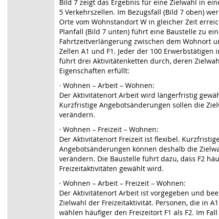
Bild 7
zeigt das Ergebnis für eine Zielwahl in ei
5 Verkehrszellen. Im Bezugsfall (
Bild 7
oben) wer
Orte vom Wohnstandort W in gleicher Zeit erreic
Planfall (
Bild 7
unten) führt eine Baustelle zu ein
Fahrtzeitverlängerung zwischen dem Wohnort 
Zellen A1 und F1. Jeder der 100 Erwerbstätigen i
führt drei Aktivitätenketten durch, deren Zielwa
Eigenschaften erfüllt:
·
Wohnen – Arbeit – Wohnen:
Der Aktivitätenort Arbeit wird längerfristig gewäh
Kurzfristige Angebotsänderungen sollen die Ziel
verändern.
·
Wohnen – Freizeit – Wohnen:
Der Aktivitätenort Freizeit ist flexibel. Kurzfristig
Angebotsänderungen können deshalb die Zielw
verändern. Die Baustelle führt dazu, dass F2 häu
Freizeitaktivitäten gewählt wird.
·
Wohnen – Arbeit – Freizeit – Wohnen:
Der Aktivitätenort Arbeit ist vorgegeben und beei
Zielwahl der Freizeitaktivität. Personen, die in A1
wählen häufiger den Freizeitort F1 als F2. Im Fall