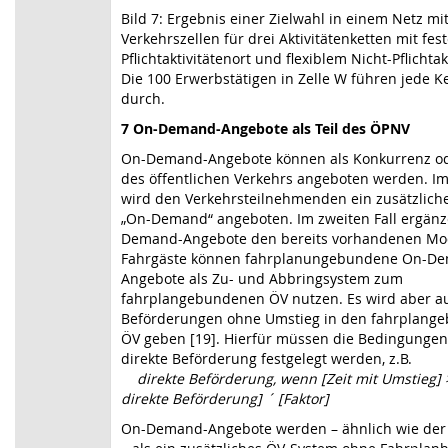
Bild 7: Ergebnis einer Zielwahl in einem Netz mit
Verkehrszellen für drei Aktivitätenketten mit fes
Pflichtaktivitätenort und flexiblem Nicht-Pflichtak
Die 100 Erwerbstätigen in Zelle W führen jede K
durch.
7 On-Demand-Angebote als Teil des ÖPNV
On-Demand-Angebote können als
Konkurrenz od
des öffentlichen Verkehrs angeboten werden. Im 
wird den Verkehrsteilnehmenden ein zusätzlic
„On-Demand“ angeboten. Im zweiten Fall ergän
Demand-Angebote
den bereits vorhandenen Mo
Fahrgäste können fahrplanungebundene
On-De
Angebote
als Zu- und Abbringsystem zum
fahrplangebundenen ÖV nutzen. Es wird aber au
Beförderungen ohne Umstieg in den fahrplang
ÖV geben [19]. Hierfür müssen die Bedingungen
direkte Beförderung festgelegt werden, z.B.
direkte Beförderung, wenn [Zeit mit Umstieg] >
direkte Beförderung]
´
[Faktor]
On-Demand-Angebote werden
– ähnlich wie de