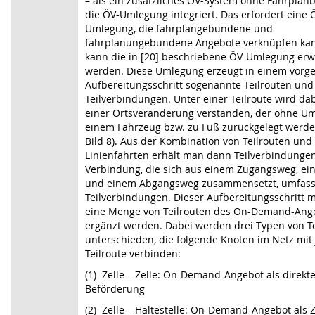
– als ein zusätzliches ÖV-System ohne Fahrplan
die ÖV-Umlegung integriert. Das erfordert eine 
Umlegung, die fahrplangebundene und
fahrplanungebundene Angebote verknüpfen ka
kann die in [20] beschriebene ÖV-Umlegung erw
werden. Diese Umlegung erzeugt in einem vorge
Aufbereitungsschritt sogenannte Teilrouten und
Teilverbindungen. Unter einer Teilroute wird dab
einer Ortsveränderung verstanden, der ohne Um
einem Fahrzeug bzw. zu Fuß zurückgelegt werden
Bild 8
). Aus der Kombination von Teilrouten und
Linienfahrten erhält man dann Teilverbindungen
Verbindung, die sich aus einem Zugangsweg, ein
und einem Abgangsweg zusammensetzt, umfasst
Teilverbindungen. Dieser Aufbereitungsschritt
eine Menge von Teilrouten des On-Demand-Ang
ergänzt werden. Dabei werden drei Typen von T
unterschieden, die folgende Knoten im Netz mit 
Teilroute verbinden:
(1)
Zelle – Zelle: On-Demand-Angebot als direkt
Beförderung
(2)
Zelle – Haltestelle: On-Demand-Angebot als 