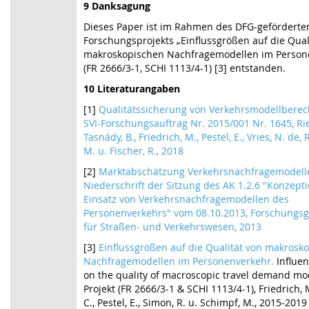
9 Danksagung
Dieses Paper ist im Rahmen des DFG-geförderte
Forschungsprojekts „Einflussgrößen auf die Qual
makroskopischen Nachfragemodellen im Person
(FR 2666/3-1, SCHI 1113/4-1) [3] entstanden.
10 Literaturangaben
[1]
Qualitätssicherung von Verkehrsmodellbere
SVI-Forschungsauftrag Nr. 2015/001 Nr. 1645, Rie
Tasnády, B., Friedrich, M., Pestel, E., Vries, N. de,
M. u. Fischer, R., 2018
[2]
Marktabschätzung Verkehrsnachfragemodell
Niederschrift der Sitzung des AK 1.2.6 "Konzept
Einsatz von Verkehrsnachfragemodellen des
Personenverkehrs" vom 08.10.2013, Forschungsg
für Straßen- und Verkehrswesen, 2013
[3]
Einflussgrößen auf die Qualität von makrosk
Nachfragemodellen im Personenverkehr.
Influen
on the quality of macroscopic travel demand mo
Projekt (FR 2666/3-1 & SCHI 1113/4-1), Friedrich, M
C., Pestel, E., Simon, R. u. Schimpf, M., 2015-2019