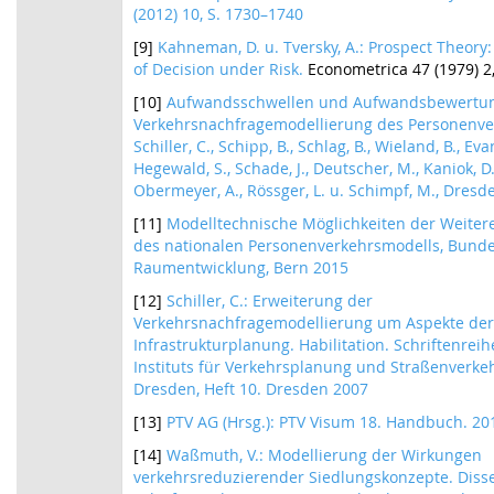
(2012) 10, S. 1730–1740
[9]
Kahneman, D. u. Tversky, A.: Prospect Theory:
of Decision under Risk.
Econometrica 47 (1979) 2
[10]
Aufwandsschwellen und Aufwandsbewertun
Verkehrsnachfragemodellierung des Personenve
Schiller, C., Schipp, B., Schlag, B., Wieland, B., Eva
Hegewald, S., Schade, J., Deutscher, M., Kaniok, D.
Obermeyer, A., Rössger, L. u. Schimpf, M., Dresd
[11]
Modelltechnische Möglichkeiten der Weiter
des nationalen Personenverkehrsmodells, Bund
Raumentwicklung, Bern 2015
[12]
Schiller, C.: Erweiterung der
Verkehrsnachfragemodellierung um Aspekte de
Infrastrukturplanung. Habilitation. Schriftenreih
Instituts für Verkehrsplanung und Straßenverke
Dresden, Heft 10. Dresden 2007
[13]
PTV AG (Hrsg.): PTV Visum 18. Handbuch. 20
[14]
Waßmuth, V.: Modellierung der Wirkungen
verkehrsreduzierender Siedlungskonzepte. Disse