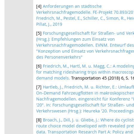
[4]
Anforderungen an städtische
Verkehrsnachfragemodelle. FE-Projekt 70.893/20
Friedrich, M., Pestel, E., Schiller, C., Simon, R., Hei
Pillat, J., 2019
[5]
Forschungsgesellschaft für Straßen- und Ve
(Hrsg.): Empfehlungen zum Einsatz von
Verkehrsnachfragemodellen. EVNM. Entwurf des 
"Konzeption und Einsatz von Verkehrsnachfrag
des Personenverkehrs"
[6]
Friedrich, M., Hartl, M. u. Magg, C.: A model
for matching ridesharing trips within macroscopi
demand models.
Transportation 45 (2018) 6, S. 
[7]
Hartleb, J., Friedrich, M. u. Richter, E.: Umlau
On-Demand Fahrzeugflotten in makroskopische
Nachfragemodellen. eingereicht für Konferenz 
'20". In: Forschungsgesellschaft für Straßen- un
Verkehrswesen (Hrsg.): Heureka '20. Proceeding
[8]
Broach, J., Dill, J. u. Gliebe, J.: Where do cyclis
route choice model developed with revealed pr
data. Transportation Research Part A: Policy and 