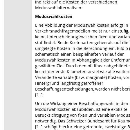
indirekt auf die Kosten der verschiedenen
Moduswahlalternativen.
Moduswahlkosten
Eine Abbildung der Moduswahlkosten erfolgt in
Verkehrsnachfragemodellen meist nur einstufig,
keine Unterscheidung zwischen fixen und variab
stattfindet. Beide Kostenarten gehen als auf die
umgelegte Kosten in die Berechnung ein.
Bild 5
(
schematisch einen beispielhaften Verlauf der
Moduswahlkosten in Abhängigkeit der Entfernu
gewählten Ziel. Durch den oft linear abgebildet
kostet der erste Kilometer so viel wie alle weiter
Veränderte variable (bzw. marginale) Kosten, vo
Hintergrund langfristig getroffener
Beschaffungsentscheidungen, werden nicht berü
[11]
Um die Wirkung einer Beschaffungswahl in den
Moduswahlkosten abzubilden, ist eine explizite
Berücksichtigung von fixen und variablen Modu
notwendig. Das Schweizer Bundesamt für Raum
[11] schlägt hierfür eine getrennte, zweistufige