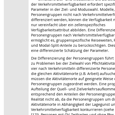
der Verkehrsmittelverfügbarkeit erfordert spezif
Parameter in der Ziel- und Moduswahl. Modelle,
Personengruppen nicht nach Verkehrsmittelverf
differenziert werden, können die Verfügbarkeit 
nur vereinfacht über ein zellenspezifisches
Verfügbarkeitsattribut abbilden. Eine Differenzi
Personengruppen nach Verkehrsmittelverfügbar
ermöglicht es, gruppenspezifische Reiseweiten, 
und Modal-Split-Anteile zu berücksichtigen. Dies
eine differenzierte Schätzung der Parameter.
Die Differenzierung der Personengruppen führt 
zu Problemen bei der Zielwahl von Pflichtaktivit
vier nach Verkehrsmitteln differenzierte Perso
die gleichen Aktivitätenorte (z.B. Arbeit) aufsuc
müssen die Aktivitätenorte auf geeignete Weise
Personengruppen zugeordnet werden.
Eine pro
Aufteilung der Quell- und Zielverkehrsaufkomm
entsprechend den Anteilen der Personengruppe 
Realität nicht ab, da die Personengruppen um d
Aktivitätenorte in Abhängigkeit der Lagegunst u
Verkehrsmittelverfügbarkeit konkurrieren (siehe 
[12]). Personen mit ÖV-Zeitkarten und ohne Pkw-