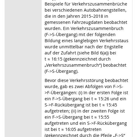
Beispiele für Verkehrszusammenbrüche
bei verschiedenen Autobahnengstellen,
die in den Jahren 2015–2018 in
gemessenen Fahrzeugdaten beobachtet
wurden. Ein Verkehrszusammenbruch
(F
->
S-Übergang) mit der folgenden
Bildung eines langlebigen Verkehrsstaus
wurde unmittelbar nach der Engstelle
auf der Zufahrt (siehe Bild 6(a)) bei
t ≈ 16:15 (gekennzeichnet durch
„Verkehrszusammenbruch“) beobachtet
(F
->
S-Übergang).
Bevor diese Verkehrsstörung beobachtet
wurde, gab es zwei Abfolgen von F
->
S
-
>
F-Übergängen: (i) In der ersten Folge ist
ein F
->
S-Übergang bei t ≈ 15:26 und ein
S
->
F-Rückübergang ist bei t ≈ 15:45
aufgetreten; (ii) in der zweiten Folge ist
ein F
->
S-Übergang bei t ≈ 15:55
aufgetreten und ein S
->
F-Rückübergang
ist bei t ≈ 16:05 aufgetreten
(gekennzeichnet durch die Pfeile „F
->
S“