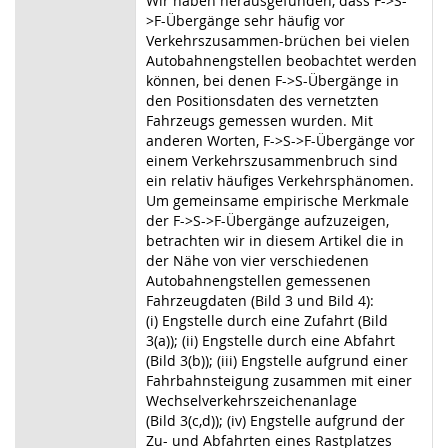
Wir haben herausgefunden, dass F
->
S
-
>
F-Übergänge sehr häufig vor
Verkehrszusammen-brüchen bei vielen
Autobahnengstellen beobachtet werden
können, bei denen F
->
S-Übergänge in
den Positionsdaten des vernetzten
Fahrzeugs gemessen wurden. Mit
anderen Worten, F
->
S
->
F-Übergänge vor
einem Verkehrszusammenbruch sind
ein relativ häufiges Verkehrsphänomen.
Um gemeinsame empirische Merkmale
der F
->
S
->
F-Übergänge aufzuzeigen,
betrachten wir in diesem Artikel die in
der Nähe von vier verschiedenen
Autobahnengstellen gemessenen
Fahrzeugdaten (Bild 3 und Bild 4):
(i) Engstelle durch eine Zufahrt (Bild
3(a)); (ii) Engstelle durch eine Abfahrt
(Bild 3(b)); (iii) Engstelle aufgrund einer
Fahrbahnsteigung zusammen mit einer
Wechselverkehrszeichenanlage
(Bild 3(c,d)); (iv) Engstelle aufgrund der
Zu- und Abfahrten eines Rastplatzes