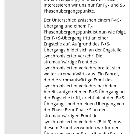
interessieren wir uns nur für F
- und S
-
S
F
Phasenübergangspunkte.
Der Unterschied zwischen einem F
->
S-
Übergang und einem F
-
S
Phasenübergangspunkt ist nun wie folgt.
Der F
->
S-Übergang tritt an einer
Engstelle auf. Aufgrund des F
->
S-
Übergangs bildet sich an der Engstelle
synchronisierter Verkehr. Die
stromaufwärtige Front des
synchronisierten Verkehrs breitet sich
weiter stromaufwärts aus. Ein Fahrer,
der die stromaufwärtige Front des
synchronisierten Verkehrs nach dem
bereits aufgetretenen F
->
S-Übergang an
der Engstelle trifft, erlebt nicht den F
->
S-
Übergang, sondern einen Übergang von
der Phase F zur Phase S an der
stromaufwärtigen Front des
synchronisierten Verkehrs (Bild 5). Aus
diesem Grund verwenden wir für den
Übergang von der Phase F in die Phase