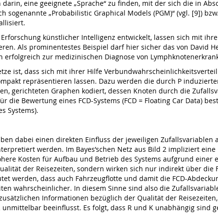
arin, eine geeignete „Sprache“ zu finden, mit der sich die in Absc
h sogenannte „Probabilistic Graphical Models (PGM)“ (vgl. [9]) bzw. 
lisiert.
orschung künstlicher Intelligenz entwickelt, lassen sich mit ihrer
ren. Als prominentestes Beispiel darf hier sicher das von David He
hren erfolgreich zur medizinischen Diagnose von Lymphknotenerkra
e ist, dass sich mit ihrer Hilfe Verbundwahrscheinlichkeitsverte
d kompakt repräsentieren lassen. Dazu werden die durch P induzier
en, gerichteten Graphen kodiert, dessen Knoten durch die Zufallsva
für die Bewertung eines FCD-Systems (FCD = Floating Car Data) bes
es Systems).
iben dabei einen direkten Einfluss der jeweiligen Zufallsvariable
rpretiert werden. Im Bayes’schen Netz aus Bild 2 impliziert eine 
höhere Kosten für Aufbau und Betrieb des Systems aufgrund einer 
Qualität der Reisezeiten, sondern wirken sich nur indirekt über di
utet werden, dass auch Fahrzeugflotte und damit die FCD-Abdecku
eiten wahrscheinlicher. In diesem Sinne sind also die Zufallsvariab
zusätzlichen Informationen bezüglich der Qualität der Reisezeiten
R unmittelbar beeinflusst. Es folgt, dass R und K unabhängig sind 