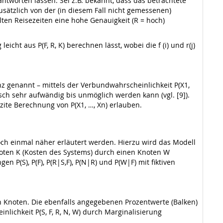
ntworten lassen: Sei z.B. bekannt, dass das betrachtete
usätzlich von der (in diesem Fall nicht gemessenen)
lten Reisezeiten eine hohe Genauigkeit (R = hoch)
icht aus P(F, R, K) berechnen lässt, wobei die f (i) und r(j)
z genannt – mittels der Verbundwahrscheinlichkeit P(X1,
sch sehr aufwändig bis unmöglich werden kann (vgl. [9]).
izite Berechnung von P(X1, …, Xn) erlauben.
och einmal näher erläutert werden. Hierzu wird das Modell
noten K (Kosten des Systems) durch einen Knoten W
n P(S), P(F), P(R|S,F), P(N|R) und P(W|F) mit fiktiven
nen Knoten. Die ebenfalls angegebenen Prozentwerte (Balken)
lichkeit P(S, F, R, N, W) durch Marginalisierung