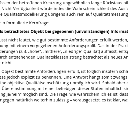
flüssen der betroffenen Kreuzung ungewöhnlich lange Rückstaus bil
 Nicht-Verfügbarkeit würde indes die Wahrscheinlichkeit des Aus
he Qualitätsmodellierung übrigens auch rein auf Qualitätsmessun
mein formulierte Kernfrage:
eils betrachtetes Objekt bei gegebenen (unvollständigen) Inform
sst nicht lautet, wie gut bestimmte Anforderungen erfüllt werden,
ung mit einem vorgegebenen Anforderungsprofil. Das in der Praxis 
ngen (z.B. „hohe“, „mittlere“, „niedrige“ Qualität) auffasst, ents
urch entstehenden Qualitätsklassen streng betrachtet als neues 
 nicht.
Objekt bestimmte Anforderungen erfüllt, ist folglich insofern schle
ese jedoch explizit zu benennen. Eine Antwort hängt somit zwangslä
 objektive Qualitätseinschätzung unmöglich wird. Sobald aber die 
 Übereinstimmung mit einer beliebigen dieser Stufen inhaltlich s
 ja/nein“ möglich sind. Die Frage, wie wahrscheinlich es ist, das
ingegen natürlich weiterhin zulässig – vorausgesetzt, es ist klar, w