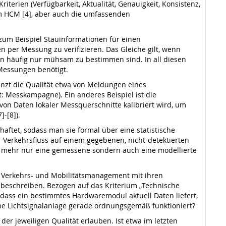
terien (Verfügbarkeit, Aktualität, Genauigkeit, Konsistenz,
m HCM [4], aber auch die umfassenden
zum Beispiel Stauinformationen für einen
n per Messung zu verifizieren. Das Gleiche gilt, wenn
en häufig nur mühsam zu bestimmen sind. In all diesen
 Messungen benötigt.
enzt die Qualität etwa von Meldungen eines
 Messkampagne). Ein anderes Beispiel ist die
on Daten lokaler Messquerschnitte kalibriert wird, um
]-[8]).
haftet, sodass man sie formal über eine statistische
er Verkehrsfluss auf einem gegebenen, nicht-detektierten
cht mehr nur eine gemessene sondern auch eine modellierte
 im Verkehrs- und Mobilitätsmanagement mit ihren
 beschreiben. Bezogen auf das Kriterium „Technische
 dass ein bestimmtes Hardwaremodul aktuell Daten liefert,
ne Lichtsignalanlage gerade ordnungsgemäß funktioniert?
r jeweiligen Qualität erlauben. Ist etwa im letzten