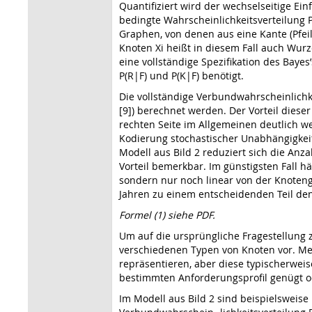
Quantifiziert wird der wechselseitige Ein
bedingte Wahrscheinlichkeitsverteilung P
Graphen, von denen aus eine Kante (Pfeil) 
Knoten Xi heißt in diesem Fall auch Wurz
eine vollständige Spezifikation des Baye
P(R|F) und P(K|F) benötigt.
Die vollständige Verbundwahrscheinlichk
[9]) berechnet werden. Der Vorteil dieser
rechten Seite im Allgemeinen deutlich w
Kodierung stochastischer Unabhängigkeit
Modell aus Bild 2 reduziert sich die Anza
Vorteil bemerkbar. Im günstigsten Fall h
sondern nur noch linear von der Knoten
Jahren zu einem entscheidenden Teil den 
Formel (1) siehe PDF.
Um auf die ursprüngliche Fragestellung 
verschiedenen Typen von Knoten vor. Merk
repräsentieren, aber diese typischerwei
bestimmten Anforderungsprofil genügt od
Im Modell aus Bild 2 sind beispielsweise