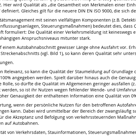
 Hier wird Qualität als „die Gesamtheit von Merkmalen einer Einhe
“ definiert. Gleiches gilt für die neuere DIN EN ISO 9000, die si
tätsmanagement mit seinen vielfältigen Komponenten (z.B. Detekti
influssungsanlagen, Steuerungsmaßnahmen) bedeutet dies, dass Q
t formuliert: Die Qualität einer Verkehrsmeldung ist keineswegs e
bhängigen Anspruchsniveaus mitunter stark.
uf einem Autobahnabschnitt gewisser Länge ohne Ausfahrt vor. Er
reckenabschnitts (vgl. Bild 1), so kann deren Qualität sehr unter
rungen.
von Relevanz, so kann die Qualität der Staumeldung auf Grundlage 
100% angegeben werden. Spielt darüber hinaus auch die Genauigke
Rolle, so dürfte die Qualität im Allgemeinen geringer ausfallen (z
erden, so ist ihr Nutzen wegen fehlender Wende- und Umfahrungs
oher Genauigkeit der enthaltenen Information eine Qualität von 0
rtung, wenn der persönliche Nutzen für den betroffenen Autofahre
gen kann. Dabei wird unmittelbar der Bereich der zwangsläufig s
ist für die Akzeptanz und Befolgung von verkehrssteuernden Maßna
en auf Autobahnen.
alität von Verkehrsdaten, Stauinformationen, Steuerungsmaßnahmen