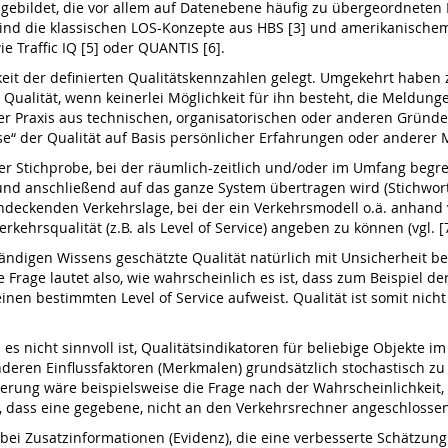
ebildet, die vor allem auf Datenebene häufig zu übergeordneten Kri
ind die klassischen LOS-Konzepte aus HBS [3] und amerikanische
 Traffic IQ [5] oder QUANTIS [6].
eit der definierten Qualitätskennzahlen gelegt. Umgekehrt haben 
ualität, wenn keinerlei Möglichkeit für ihn besteht, die Meldunge
 der Praxis aus technischen, organisatorischen oder anderen Gründ
se“ der Qualität auf Basis persönlicher Erfahrungen oder anderer
der Stichprobe, bei der räumlich-zeitlich und/oder im Umfang begr
d anschließend auf das ganze System übertragen wird (Stichwort:
deckenden Verkehrslage, bei der ein Verkehrsmodell o.ä. anhand v
kehrsqualität (z.B. als Level of Service) angeben zu können (vgl. [7
ständigen Wissens geschätzte Qualität natürlich mit Unsicherheit be
 Frage lautet also, wie wahrscheinlich es ist, dass zum Beispiel d
einen bestimmten Level of Service aufweist. Qualität ist somit ni
 es nicht sinnvoll ist, Qualitätsindikatoren für beliebige Objekte
eren Einflussfaktoren (Merkmalen) grundsätzlich stochastisch zu
uerung wäre beispielsweise die Frage nach der Wahrscheinlichkeit,
s, dass eine gegebene, nicht an den Verkehrsrechner angeschlosse
 Zusatzinformationen (Evidenz), die eine verbesserte Schätzung de