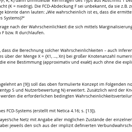
(F, R, K) dann unmittelbar Kernfragen des Typs aus Abschnitt 1 bea
ht (K = niedrig). Die FCD-Abdeckung F sei unbekannt, da sie z.B. z
 könnte dann lauten: „Wie wahrscheinlich ist es, dass die ermitte
s Systems)?“
Frage nach der Wahrscheinlichkeit die sich mittels Marginalisierung le
n F bzw. R durchlaufen.
 dass die Berechnung solcher Wahrscheinlichkeiten – auch Inferen
es über der Menge X = {X1, …, Xn} bei großer Knotenanzahl numeri
n, die eine Bestimmung (approximativ und exakt) auch ohne die expl
ngelehnt an [9]) soll das oben formulierte Konzept im Folgenden n
ßentyp S und Nutzerbewertung N) erweitert. Zusätzlich wird der K
d werden die erforderlichen bedingten Wahrscheinlichkeitsverteilunge
es FCD-Systems (erstellt mit Netica 4.16; s. [13]).
te Bayes’sche Netz mit Angabe aller möglichen Zustände der einzel
ei jeweils den sich aus der implizit definierten Verbundwahrschein