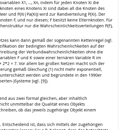
svariablen X1, …, Xn, indem für jeden Knoten Xi die
nknoten eines Knotens Xi sind dabei all die Knoten des
leer und P(Xi|Pa(Xi)) wird zur Randverteilung P(Xi). Der
noten F, und nur diesen; F besitzt keine Elternknoten. Für
henstruktur nur die Wahrscheinlichkeitsverteilungen P(F),
Netzes kann dann gemäß der sogenannten Kettenregel (vgl.
ezifikation der bedingten Wahrscheinlichkeiten auf der
schreibung der Verbundwahrscheinlichkeiten ohne die
riablen F und K sowie einer ternären Variable R im
 + 2*2 = 7. Vor allem bei großen Netzen macht sich der
sierung gemäß Gleichung (1) nicht mehr exponentiell,
 unterschätzt werden und begründete in den 1990er
rten-)Systeme (vgl. [9]).
nd aus zwei formal gleichen, aber inhaltlich
icht unmittelbar die Qualität eines Objekts
chreiben, ob das jeweils zugehörige Objekt einem
. Entscheidend ist, dass sich mittels der zugehörigen