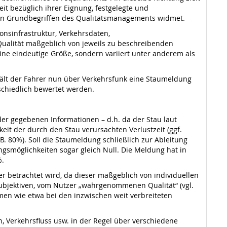
it bezüglich ihrer Eignung, festgelegte und
ch den Grundbegriffen des Qualitätsmanagements widmet.
onsinfrastruktur, Verkehrsdaten,
ualität maßgeblich von jeweils zu beschreibenden
ine eindeutige Größe, sondern variiert unter anderem als
hält der Fahrer nun über Verkehrsfunk eine Staumeldung
schiedlich bewertet werden.
der gegebenen Informationen – d.h. da der Stau laut
it der durch den Stau verursachten Verlustzeit (ggf.
.B. 80%). Soll die Staumeldung schließlich zur Ableitung
möglichkeiten sogar gleich Null. Die Meldung hat in
%.
r betrachtet wird, da dieser maßgeblich von individuellen
ubjektiven, vom Nutzer „wahrgenommenen Qualität“ (vgl.
hmen wie etwa bei den inzwischen weit verbreiteten
, Verkehrsfluss usw. in der Regel über verschiedene