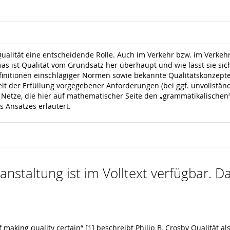
Qualität eine entscheidende Rolle. Auch im Verkehr bzw. im Verke
was ist Qualität vom Grundsatz her überhaupt und wie lässt sie sic
initionen einschlägiger Normen sowie bekannte Qualitätskonzepte m
 der Erfüllung vorgegebener Anforderungen (bei ggf. unvollständig
e Netze, die hier auf mathematischer Seite den „grammatikalisch
 Ansatzes erläutert.
nstaltung ist im Volltext verfügbar. Da
f making quality certain“ [1] beschreibt Philip B. Crosby Qualität a