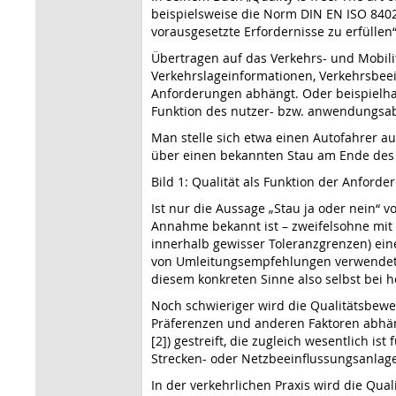
beispielsweise die Norm DIN EN ISO 8402.
vorausgesetzte Erfordernisse zu erfüllen
Übertragen auf das Verkehrs- und Mobili
Verkehrslageinformationen, Verkehrsbee
Anforderungen abhängt. Oder beispielhaf
Funktion des nutzer- bzw. anwendungsa
Man stelle sich etwa einen Autofahrer a
über einen bekannten Stau am Ende des St
Bild 1: Qualität als Funktion der Anforde
Ist nur die Aussage „Stau ja oder nein“ 
Annahme bekannt ist – zweifelsohne mit 
innerhalb gewisser Toleranzgrenzen) eine 
von Umleitungsempfehlungen verwendet w
diesem konkreten Sinne also selbst bei h
Noch schwieriger wird die Qualitätsbewe
Präferenzen und anderen Faktoren abhän
[2]) gestreift, die zugleich wesentlich 
Strecken- oder Netzbeeinflussungsanlag
In der verkehrlichen Praxis wird die Qu