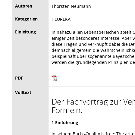
Autoren
Thorsten Neumann
Kategorien
HEUREKA
Einleitung
In nahezu allen Lebensbereichen spielt 
einiger Zeit besonderes Interesse. Aber 
diese Fragen und verknüpft dabei die Def
demnach allgemein die Wahrscheinlichkeit
beispielhaft über sogenannte Bayes’sch
werden die grundlegenden Prinzipien des
PDF
Volltext
Der Fachvortrag zur Vera
Formeln.
1 Einführung
In seinem Buch „Quality is free: The art o