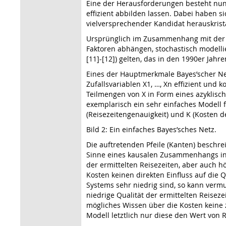
Eine der Herausforderungen besteht nun d
effizient abbilden lassen. Dabei haben sic
vielversprechender Kandidat herauskristal
Ursprünglich im Zusammenhang mit der Erf
Faktoren abhängen, stochastisch modellie
[11]-[12]) gelten, das in den 1990er Ja
Eines der Hauptmerkmale Bayes’scher Netz
Zufallsvariablen X1, …, Xn effizient un
Teilmengen von X in Form eines azyklisch
exemplarisch ein sehr einfaches Modell 
(Reisezeitengenauigkeit) und K (Kosten d
Bild 2: Ein einfaches Bayes’sches Netz.
Die auftretenden Pfeile (Kanten) beschre
Sinne eines kausalen Zusammenhangs inte
der ermittelten Reisezeiten, aber auch 
Kosten keinen direkten Einfluss auf die 
Systems sehr niedrig sind, so kann verm
niedrige Qualität der ermittelten Reisez
mögliches Wissen über die Kosten keine 
Modell letztlich nur diese den Wert von 