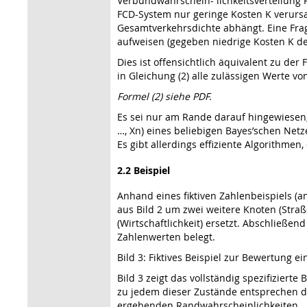
Verbundwahrschein- lichkeitsverteilung P
FCD-System nur geringe Kosten K verursac
Gesamtverkehrsdichte abhängt. Eine Frage
aufweisen (gegeben niedrige Kosten K de
Dies ist offensichtlich äquivalent zu der 
in Gleichung (2) alle zulässigen Werte vo
Formel (2) siehe PDF.
Es sei nur am Rande darauf hingewiesen,
…, Xn) eines beliebigen Bayes’schen Netz
Es gibt allerdings effiziente Algorithme
2.2 Beispiel
Anhand eines fiktiven Zahlenbeispiels (a
aus Bild 2 um zwei weitere Knoten (Stra
(Wirtschaftlichkeit) ersetzt. Abschließen
Zahlenwerten belegt.
Bild 3: Fiktives Beispiel zur Bewertung ein
Bild 3 zeigt das vollständig spezifizier
zu jedem dieser Zustände entsprechen dab
ergebenden Randwahrscheinlichkeiten.