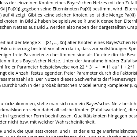
fluss der einzelnen Knoten eines Bayes’schen Netzes mit den Zufall
(Xi|Pa(Xi)) gegeben seine Elternknoten Pa(Xi) bestimmt wird. Elter
auf Xi zeigt. Gibt es keine solchen Knoten, so ist die Menge Pa(Xi) 
elknoten. In Bild 2 haben beispielsweise R und K denselben Elternk
s’schen Netzes aus Bild 2 werden also neben der dargestellten Grap
eit auf der Menge X = {X1, …, Xn} aller Knoten eines Bayes’schen 
 Faktorisierung besteht vor allem darin, dass zur vollständigen Sp
eniger freie Parameter zu bestimmen sind als für eine direkte Be
en mittels Bayes’scher Netze. Unter der Annahme binärer Zufallsva
hl freier Parameter beispielsweise von 22 * 31 – 1 = 11 auf 1 + 2*1
ängt die Anzahl festzulegender, freier Parameter durch die Faktori
gesamtanzahl ab. Der Nutzen dieses Sachverhalts darf keineswegs
Durchbruch in der probabilistischen Modellierung komplexer (Expe
zurückzukommen, stelle man sich nun ein Bayes’sches Netz bestehe
malsknoten seien dabei all solche Knoten (Zufallsvariablen), die n
se in irgendeiner Form beeinflussen. Qualitätsknoten hingegen bes
er nicht bzw. mit welcher Wahrscheinlichkeit.
 R und K die Qualitätsknoten, und F ist der einzige Merkmalsknoten