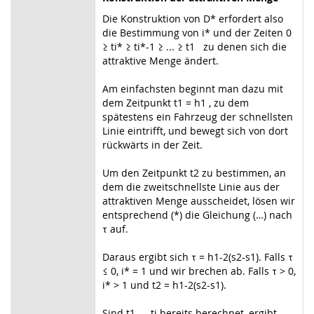
Die Konstruktion von D* erfordert also
die Bestimmung von i* und der Zeiten 0
≥ ti* ≥ ti*-1 ≥ ... ≥ t1 zu denen sich die
attraktive Menge ändert.
Am einfachsten beginnt man dazu mit
dem Zeitpunkt t1 = h1 , zu dem
spätestens ein Fahrzeug der schnellsten
Linie eintrifft, und bewegt sich von dort
rückwärts in der Zeit.
Um den Zeitpunkt t2 zu bestimmen, an
dem die zweitschnellste Linie aus der
attraktiven Menge ausscheidet, lösen wir
entsprechend (*) die Gleichung (…) nach
τ auf.
Daraus ergibt sich τ = h1-2(s2-s1). Falls τ
≤ 0, i* = 1 und wir brechen ab. Falls τ > 0,
i* > 1 und t2 = h1-2(s2-s1).
Sind t1 ,.., ti bereits berechnet, ergibt