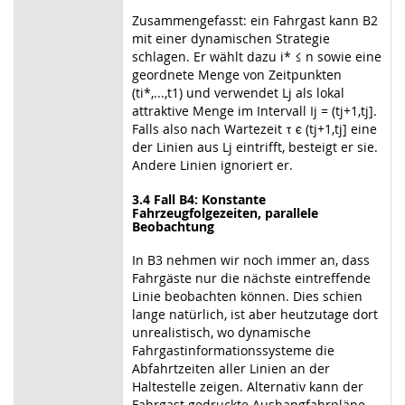
Zusammengefasst: ein Fahrgast kann B2
mit einer dynamischen Strategie
schlagen. Er wählt dazu i* ≤ n sowie eine
geordnete Menge von Zeitpunkten
(ti*,...,t1) und verwendet Lj als lokal
attraktive Menge im Intervall Ij = (tj+1,tj].
Falls also nach Wartezeit τ ϵ (tj+1,tj] eine
der Linien aus Lj eintrifft, besteigt er sie.
Andere Linien ignoriert er.
3.4 Fall B4: Konstante
Fahrzeugfolgezeiten, parallele
Beobachtung
In B3 nehmen wir noch immer an, dass
Fahrgäste nur die nächste eintreffende
Linie beobachten können. Dies schien
lange natürlich, ist aber heutzutage dort
unrealistisch, wo dynamische
Fahrgastinformationssysteme die
Abfahrtzeiten aller Linien an der
Haltestelle zeigen. Alternativ kann der
Fahrgast gedruckte Aushangfahrpläne