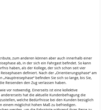
ribute, zum anderen können aber auch innerhalb einer
ephase ab, in der sich ein Fahrgast befindet. So kann
nis haben, als der Kollege, der sich schon seit vier
 Reisephasen definiert. Nach der „Orientierungsphase“ am
 „Hauptreisephase“ befinden Sie sich so lange, bis Sie,
 die Reisenden den Zug verlassen haben.
ie vor notwendig. Einerseits ist eine kollektive
 andererseits hat die aktuelle Kundenbefragung die
estzustellen, welche Bedürfnisse bei den Kunden bezüglich
 in einem möglichst hohen Maß zu befriedigen.
rochen werden, um die Fahrgäste während ihrer Reise zu