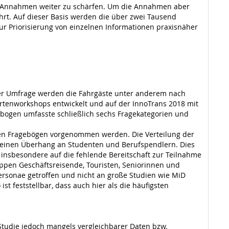
se Annahmen weiter zu schärfen. Um die Annahmen aber
rt. Auf dieser Basis werden die über zwei Tausend
ur Priorisierung von einzelnen Informationen praxisnäher
ser Umfrage werden die Fahrgäste unter anderem nach
ertenworkshops entwickelt und auf der InnoTrans 2018 mit
bogen umfasste schließlich sechs Fragekategorien und
lten Fragebögen vorgenommen werden. Die Verteilung der
 einen Überhang an Studenten und Berufspendlern. Dies
 insbesondere auf die fehlende Bereitschaft zur Teilnahme
ppen Geschäftsreisende, Touristen, Seniorinnen und
ersonae getroffen und nicht an große Studien wie MiD
t feststellbar, dass auch hier als die häufigsten
Studie jedoch mangels vergleichbarer Daten bzw.