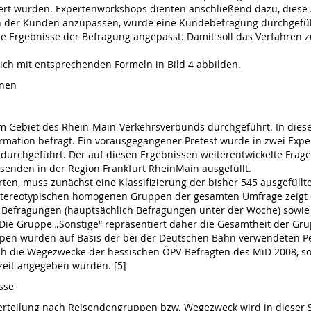
iert wurden. Expertenworkshops dienten anschließend dazu, die
en der Kunden anzupassen, wurde eine Kundebefragung durchgefüh
ie Ergebnisse der Befragung angepasst. Damit soll das Verfahren z
ich mit entsprechenden Formeln in Bild 4 abbilden.
onen
m Gebiet des Rhein-Main-Verkehrsverbunds durchgeführt. In die
rmation befragt. Ein vorausgegangener Pretest wurde in zwei Exp
urchgeführt. Der auf diesen Ergebnissen weiterentwickelte Frage
enden in der Region Frankfurt RheinMain ausgefüllt.
ten, muss zunächst eine Klassifizierung der bisher 545 ausgefül
 stereotypischen homogenen Gruppen der gesamten Umfrage zeigt
er Befragungen (hauptsächlich Befragungen unter der Woche) sowie
ie Gruppe „Sonstige“ repräsentiert daher die Gesamtheit der Gru
uppen wurden auf Basis der bei der Deutschen Bahn verwendeten P
h die Wegezwecke der hessischen ÖPV-Befragten des MiD 2008, so is
zeit angegeben wurden. [5]
sse
 Verteilung nach Reisendengruppen bzw. Wegezweck wird in dieser 