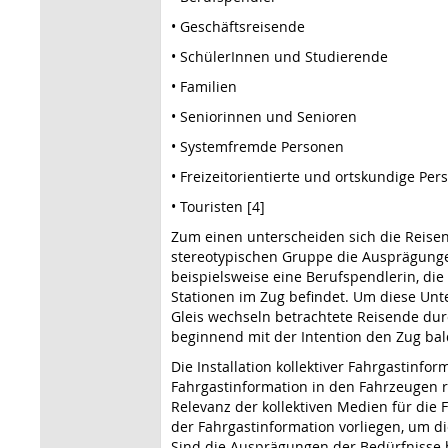
• Geschäftsreisende
• SchülerInnen und Studierende
• Familien
• Seniorinnen und Senioren
• Systemfremde Personen
• Freizeitorientierte und ortskundige Pe
• Touristen [4]
Zum einen unterscheiden sich die Reise
stereotypischen Gruppe die Ausprägungen
beispielsweise eine Berufspendlerin, die 
Stationen im Zug befindet. Um diese Un
Gleis wechseln betrachtete Reisende durc
beginnend mit der Intention den Zug bal
Die Installation kollektiver Fahrgastinfo
Fahrgastinformation in den Fahrzeugen r
Relevanz der kollektiven Medien für die 
der Fahrgastinformation vorliegen, um d
Sind die Ausprägungen der Bedürfnisse b