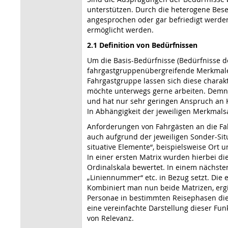
unterstützen. Durch die heterogene Bese
angesprochen oder gar befriedigt werde
ermöglicht werden.
2.1 Definition von Bedürfnissen
Um die Basis-Bedürfnisse (Bedürfnisse d
fahrgastgruppenübergreifende Merkmale 
Fahrgastgruppe lassen sich diese charak
möchte unterwegs gerne arbeiten. Demna
und hat nur sehr geringen Anspruch an 
In Abhängigkeit der jeweiligen Merkma
Anforderungen von Fahrgästen an die Fa
auch aufgrund der jeweiligen Sonder-Sit
situative Elemente“, beispielsweise Ort un
In einer ersten Matrix wurden hierbei 
Ordinalskala bewertet. In einem nächsten
„Liniennummer“ etc. in Bezug setzt. Die
Kombiniert man nun beide Matrizen, ergib
Personae in bestimmten Reisephasen dienl
eine vereinfachte Darstellung dieser Funk
von Relevanz.