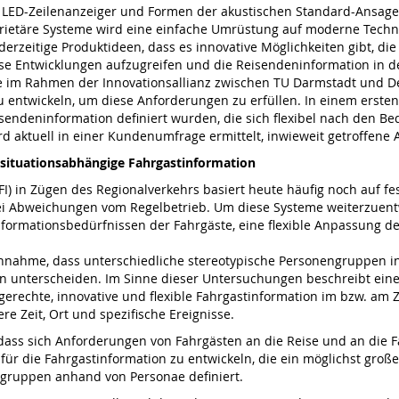
, LED-Zeilenanzeiger und Formen der akustischen Standard-Ansage
rietäre Systeme wird eine einfache Umrüstung auf moderne Techni
 derzeitige Produktideen, dass es innovative Möglichkeiten gibt, 
e Entwicklungen aufzugreifen und die Reisendeninformation in de
rde im Rahmen der Innovationsallianz zwischen TU Darmstadt und De
zu entwickeln, um diese Anforderungen zu erfüllen. In einem erste
deninformation definiert wurden, die sich flexibel nach den Bed
wird aktuell in einer Kundenumfrage ermittelt, inwieweit getroff
 situationsabhängige Fahrgastinformation
FI) in Zügen des Regionalverkehrs basiert heute häufig noch auf f
 Abweichungen vom Regelbetrieb. Um diese Systeme weiterzuentwic
formationsbedürfnissen der Fahrgäste, eine flexible Anpassung d
nahme, dass unterschiedliche stereotypische Personengruppen in 
n unterscheiden. Im Sinne dieser Untersuchungen beschreibt eine 
gerechte, innovative und flexible Fahrgastinformation im bzw. am 
e Zeit, Ort und spezifische Ereignisse.
ss sich Anforderungen von Fahrgästen an die Reise und an die Fa
r die Fahrgastinformation zu entwickeln, die ein möglichst groß
tgruppen anhand von Personae definiert.