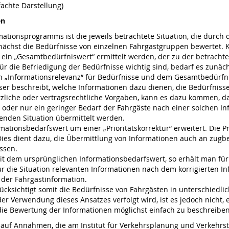
fachte Darstellung)
en
mationsprogramms ist die jeweils betrachtete Situation, die durc
nächst die Bedürfnisse von einzelnen Fahrgastgruppen bewertet. 
in „Gesamtbedürfniswert“ ermittelt werden, der zu der betrachtete
für die Befriedigung der Bedürfnisse wichtig sind, bedarf es zunä
 „Informationsrelevanz“ für Bedürfnisse und dem Gesamtbedürfnis
ser beschreibt, welche Informationen dazu dienen, die Bedürfnisse
zliche oder vertragsrechtliche Vorgaben, kann es dazu kommen, 
der nur ein geringer Bedarf der Fahrgäste nach einer solchen Inf
enden Situation übermittelt werden.
mationsbedarfswert um einer „Prioritätskorrektur“ erweitert. Die P
Dies dient dazu, die Übermittlung von Informationen auch an zugb
ssen.
it dem ursprünglichen Informationsbedarfswert, so erhält man für
r die Situation relevanten Informationen nach dem korrigierten In
m der Fahrgastinformation.
cksichtigt somit die Bedürfnisse von Fahrgästen in unterschiedl
der Verwendung dieses Ansatzes verfolgt wird, ist es jedoch nicht
ie Bewertung der Informationen möglichst einfach zu beschreiben
 auf Annahmen, die am Institut für Verkehrsplanung und Verkehrste