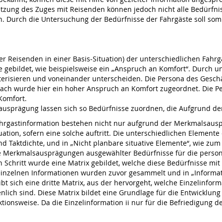
tzung des Zuges mit Reisenden können jedoch nicht alle Bedürfni
n. Durch die Untersuchung der Bedürfnisse der Fahrgäste soll so
er Reisenden in einer Basis-Situation) der unterschiedlichen Fah
gebildet, wie beispielsweise ein „Anspruch an Komfort“. Durch u
terisieren und voneinander unterscheiden. Die Persona des Gesch
ch wurde hier ein hoher Anspruch an Komfort zugeordnet. Die P
Komfort.
lsausprägung lassen sich so Bedürfnisse zuordnen, die Aufgrund
hrgastinformation bestehen nicht nur aufgrund der Merkmalsaus
uation, sofern eine solche auftritt. Die unterschiedlichen Elemen
d Taktdichte, und in „Nicht planbare situative Elemente“, wie zum Be
die Merkmalsausprägungen ausgewählter Bedürfnisse für die pers
 Schritt wurde eine Matrix gebildet, welche diese Bedürfnisse mit 
 einzelnen Informationen wurden zuvor gesammelt und in „Informa
t sich eine dritte Matrix, aus der hervorgeht, welche Einzelinfor
ich sind. Diese Matrix bildet eine Grundlage für die Entwicklung 
tionsweise. Da die Einzelinformation ii nur für die Befriedigung des