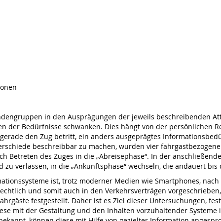
rsonen
ndengruppen in den Ausprägungen der jeweils beschreibenden Att
 der Bedürfnisse schwanken. Dies hängt von der persönlichen Reis
gerade den Zug betritt, ein anders ausgeprägtes Informationsbedürf
terschiede beschreibbar zu machen, wurden vier fahrgastbezogene
h Betreten des Zuges in die „Abreisephase“. In der anschließenden
d zu verlassen, in die „Ankunftsphase“ wechseln, die andauert bis
rmationssysteme ist, trotz moderner Medien wie Smartphones, nach w
echtlich und somit auch in den Verkehrsverträgen vorgeschrieben,
Fahrgäste festgestellt. Daher ist es Ziel dieser Untersuchungen, f
iese mit der Gestaltung und den Inhalten vorzuhaltender Systeme
ekannt, können diese mit Hilfe von gezielter Information angesp