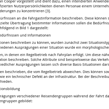
n Cooper vorgestellt und dient dazu, einen intendierten Anwende
ifizierten Nutzerpersönlichkeiten dienen Personae einem Unterneh
derungen zu konzentrieren [3].
fnissen an die Fahrgastinformation beschrieben. Diese können sich
ielte Übertragung bestimmter Informationen sollen die Bedürfnis
lgend in Bild 1 dargestellt:
bedürfnissen und Informationen
tionen beschreiben zu können, wurden zunächst zwei Situationstype
chiedenen Ausprägungen einer Situation wurde ein morphologischer 
n, in denen ein Regelbetrieb nach Fahrplan erfolgt. Um diese näh
ation beschreiben. Solche Attribute sind beispielsweise das Verkehr
iedlicher Ausprägungen lassen sich diverse Basis-Situationen dars
en beschrieben, die vom Regelbetrieb abweichen. Dies können sowo
 wie ein technischer Defekt an der Infrastruktur. Bei der Beschre
chieden.
tionsbildung
rägungen verschiedener Reisendengruppen während der Fahrt dar
engruppen gebildet: