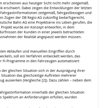
n erscheinen aus heutiger Sicht nicht mehr zeitgemäß.
k erschwert. Dabei zeigen die Entwicklungen der letzten
die Fahrgastinformationen zeitgemäß, fahrgastbezogen und
n Zügen der DB Regio AG zukünftig bedarfsgerecht,
utsche Bahn AG eine Projektserie ins Leben gerufen, die
n Projekt wurde ein Konzept entworfen, in dem
ürfnissen der Kunden in einer jeweils betrachteten
ene Annahmen der Realität angepasst werden müssen.
esten Abläufen und manuellen Eingriffen durch
keln, soll ein Verfahren entwickelt werden, das
er FI-Programme in den Fahrzeugen automatisiert
der gleichen Situation sich in der Ausprägung ihrer
Situation das gleichzeitige Auftreten mehrerer
Zug auswirken (Vergleiche [2]). Dazu zählen – neben dem
hrgastinformation innerhalb der gleichen Situation
es Spektrum an Anforderungen erfüllen, wurden