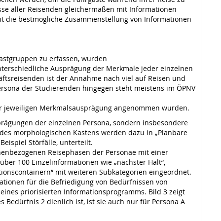
sse aller Reisenden gleichermaßen mit Informationen
mit die bestmögliche Zusammenstellung von Informationen
rgastgruppen zu erfassen, wurden
nterschiedliche Ausprägung der Merkmale jeder einzelnen
äftsreisenden ist der Annahme nach viel auf Reisen und
ersona der Studierenden hingegen steht meistens im ÖPNV
 der jeweiligen Merkmalsausprägung angenommen wurden.
prägungen der einzelnen Persona, sondern insbesondere
te des morphologischen Kastens werden dazu in „Planbare
ispiel Störfälle, unterteilt.
onenbezogenen Reisephasen der Personae mit einer
über 100 Einzelinformationen wie „nächster Halt“,
tionscontainern“ mit weiteren Subkategorien eingeordnet.
mationen für die Befriedigung von Bedürfnissen von
eines priorisierten Informationsprogramms. Bild 3 zeigt
 Bedürfnis 2 dienlich ist, ist sie auch nur für Persona A