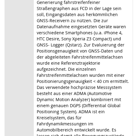
Generierung fahrstreifenfeiner
Straßengraphen aus FCD in der Lage sein
soll, Eingangsdaten aus herkömmlichen
GNSS-Receivern zu nützen. Die zur
Datenaufnahme eingesetzten Geräte waren
verschiedene Smartphones (u.a. iPhone 4,
HTC Desire, Sony Xperia Z3 Compact) und
GNSS- Logger (Qstarz). Zur Evaluierung der
Positionsgenauigkeit von GNSS-Daten und
der abgeleiteten Fahrstreifenmittelachsen
wurde eine Referenztrajektorie
aufgezeichnet. Die einzelnen
Fahrstreifenmittelachsen wurden mit einer
Positionierungsgenauigkeit < 40 cm ermittelt.
Das verwendete hochpräzise Messsystem
besteht aus einer ADMA (Automotive
Dynamic Motion Analyzer) kombiniert mit
einem genauen DGPS (Differential Global
Positioning System). ADMA ist ein
Kreiselsystem, das für
Fahrdynamikmessungen im
Automobilbereich entwickelt wurde. Es
lassen sich damit alle Bewegungszustände