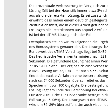
Die prozentuale Verbesserung im Vergleich zur 
Lösung fällt bei der Heuristik immer etwa 5% sc
aus als die der exakten Lösung. Es sei zusätzlich
erwähnt, dass neben einem deutlich gesteigerte
Zielfunktionswert, die in dieser Arbeit gefunden
Lösungen alle Restriktionen aus Kapitel 2 erfülle
ist bei der dTIMS-Lösung nicht der Fall.
Exemplarisch stellen wir im Folgenden die Erge
des Bonussystems genauer dar. Der Lösungs- bz
Bonuswert des dTIMS-Vorschlags liegt bei 5.436
Das heuristische Verfahren terminiert nach 321
Sekunden. Die gefundene Lösung hat einen Wer
7.185, 94 Punkten. Hier ergibt sich eine Verbess
dTIMS-Lösung um 32, 19%. Erst nach 6.552 Sek
findet das exakte Verfahren eine bessere Lösun
nach ca. 74.000 Sekunden überschreitet es das
Speicherlimit von 100 Gigabyte. Die beste gefu
Lösung liegt am Ende der Berechnung bei etwa 7
Punkten (Die Lücke zur LP-Schranke beträgt in 
Fall nur gut 5, 06%). Der Lösungswert der dTIMS
wird um 36, 89% übertroffen. Um auch visuell d