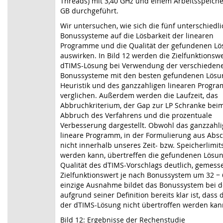
Threads) mit 3,40 GHz und einem Arbeitsspeiche
GB durchgeführt.
Wir untersuchen, wie sich die fünf unterschiedl
Bonussysteme auf die Lösbarkeit der linearen
Programme und die Qualität der gefundenen L
auswirken. In Bild 12 werden die Zielfunktionsw
dTIMS-Lösung bei Verwendung der verschieden
Bonussysteme mit den besten gefundenen Lösu
Heuristik und des ganzzahligen linearen Progra
verglichen. Außerdem werden die Laufzeit, das
Abbruchkriterium, der Gap zur LP Schranke bei
Abbruch des Verfahrens und die prozentuale
Verbesserung dargestellt. Obwohl das ganzzahli
lineare Programm, in der Formulierung aus Absch
nicht innerhalb unseres Zeit- bzw. Speicherlimit
werden kann, übertreffen die gefundenen Lösu
Qualität des dTIMS-Vorschlags deutlich, gemes
Zielfunktionswert je nach Bonussystem um 32 − 
einzige Ausnahme bildet das Bonussystem bei 
aufgrund seiner Definition bereits klar ist, dass 
der dTIMS-Lösung nicht übertroffen werden kan
Bild 12: Ergebnisse der Rechenstudie