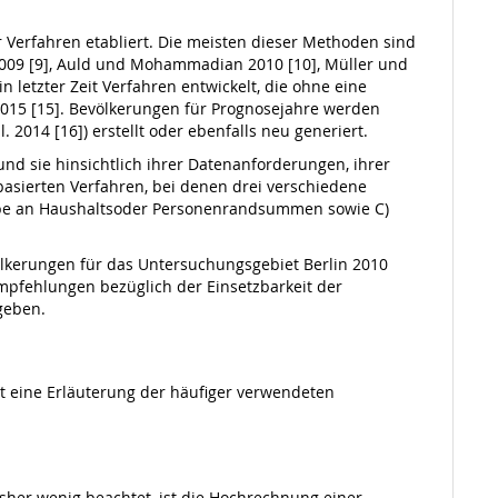
r Verfahren etabliert. Die meisten dieser Methoden sind
l. 2009 [9], Auld und Mohammadian 2010 [10], Müller und
 letzter Zeit Verfahren entwickelt, die ohne eine
 2015 [15]. Bevölkerungen für Prognosejahre werden
2014 [16]) erstellt oder ebenfalls neu generiert.
und sie hinsichtlich ihrer Datenanforderungen, ihrer
basierten Verfahren, bei denen drei verschiedene
obe an Haushaltsoder Personenrandsummen sowie C)
ölkerungen für das Untersuchungsgebiet Berlin 2010
pfehlungen bezüglich der Einsetzbarkeit der
geben.
t eine Erläuterung der häufiger verwendeten
isher wenig beachtet, ist die Hochrechnung einer