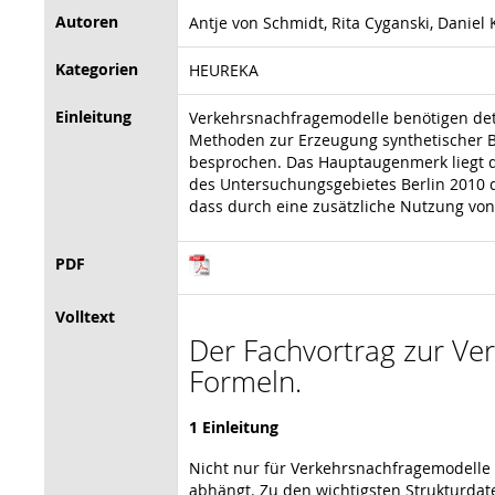
Autoren
Antje von Schmidt, Rita Cyganski, Daniel 
Kategorien
HEUREKA
Einleitung
Verkehrsnachfragemodelle benötigen deta
Methoden zur Erzeugung synthetischer Be
besprochen. Das Hauptaugenmerk liegt d
des Untersuchungsgebietes Berlin 2010 d
dass durch eine zusätzliche Nutzung vo
PDF
Volltext
Der Fachvortrag zur Vera
Formeln.
1 Einleitung
Nicht nur für Verkehrsnachfragemodelle 
abhängt. Zu den wichtigsten Strukturda