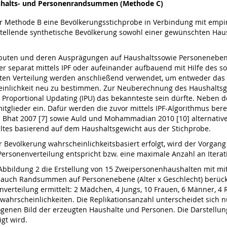
ushalts- und Personenrandsummen (Methode C)
er Methode B eine Bevölkerungsstichprobe in Verbindung mit emp
rstellende synthetische Bevölkerung sowohl einer gewünschten Ha
ributen und deren Ausprägungen auf Haushaltssowie Personeneben
separat mittels IPF oder aufeinander aufbauend mit Hilfe des so 
gten Verteilung werden anschließend verwendet, um entweder das 
inlichkeit neu zu bestimmen. Zur Neuberechnung des Haushaltsge
ive Proportional Updating (IPU) das bekannteste sein dürfte. Neben 
mitglieder ein. Dafür werden die zuvor mittels IPF-Algorithmus b
 Bhat 2007 [7] sowie Auld und Mohammadian 2010 [10] alternati
ltes basierend auf dem Haushaltsgewicht aus der Stichprobe.
 Bevölkerung wahrscheinlichkeitsbasiert erfolgt, wird der Vorgang
ersonenverteilung entspricht bzw. eine maximale Anzahl an Iterati
er Abbildung 2 die Erstellung von 15 Zweipersonenhaushalten mi
uch Randsummen auf Personenebene (Alter x Geschlecht) berücksic
nverteilung ermittelt: 2 Mädchen, 4 Jungs, 10 Frauen, 6 Männer, 4 
ahrscheinlichkeiten. Die Replikationsanzahl unterscheidet sich 
ogenen Bild der erzeugten Haushalte und Personen. Die Darstellung
gt wird.