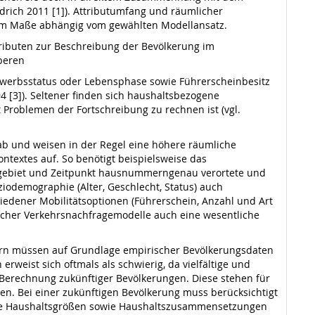
drich 2011 [1]). Attributumfang und räumlicher
kem Maße abhängig vom gewählten Modellansatz.
tributen zur Beschreibung der Bevölkerung im
beren
rwerbsstatus oder Lebensphase sowie Führerscheinbesitz
 [3]). Seltener finden sich haushaltsbezogene
 Problemen der Fortschreibung zu rechnen ist (vgl.
ab und weisen in der Regel eine höhere räumliche
ntextes auf. So benötigt beispielsweise das
gsgebiet und Zeitpunkt hausnummerngenau verortete und
iodemographie (Alter, Geschlecht, Status) auch
iedener Mobilitätsoptionen (Führerschein, Anzahl und Art
ischer Verkehrsnachfragemodelle auch eine wesentliche
dern müssen auf Grundlage empirischer Bevölkerungsdaten
eist sich oftmals als schwierig, da vielfältige und
 Berechnung zukünftiger Bevölkerungen. Diese stehen für
en. Bei einer zukünftigen Bevölkerung muss berücksichtigt
 die Haushaltsgrößen sowie Haushaltszusammensetzungen