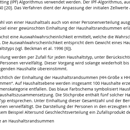
Fitting (IPF) Algorithmus verwendet werden. Der IPF-Algorithmus, auc
0 [20]. Das Verfahren dient der Anpassung der initialen Zellwer
hl von einer Haushaltsals auch von einer Personenverteilung ausg
piel einer gewünschten Einhaltung der Haushaltsrandsummen erlä
chst eine Auswahlwahrscheinlichkeit ermittelt, welche die Wahrs
. Die Auswahlwahrscheinlichkeit entspricht dem Gewicht eines Hau
styps (vgl. Beckman et al. 1996 [6]).
ilung werden per Zufall für jeden Haushaltstyp, unter Berücksich
Personen vervielfältig. Dieser Vorgang wird solange wiederholt bis
ugenden Haushalte übereinstimmt.
nsichtlich der Einhaltung der Haushaltsrandsummen (HH-Größe x 
ommen“. Auf Haushaltsebene werden insgesamt 100 Haushalte erze
mmenskategorie entfallen. Das blaue Farbschema symbolisiert Haus
Haushaltszusammensetzung. Die Stichprobe enthält fünf solcher Haus
Typ entsprechen. Unter Einhaltung dieser Gesamtzahl und der Be
en vervielfältigt. Die Darstellung der Personen in den erzeugten 
em Beispiel Altersund Geschlechtsverteilung ein Zufallsprodukt d
be an Haushaltsrandsummen