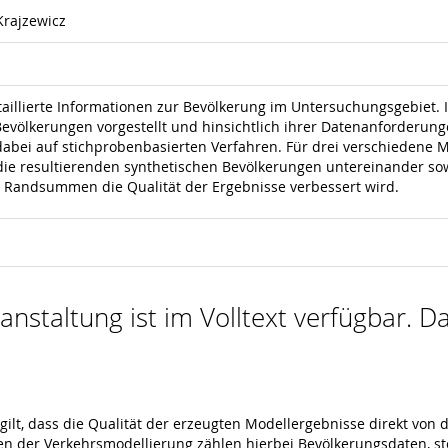
Krajzewicz
illierte Informationen zur Bevölkerung im Untersuchungsgebiet. 
völkerungen vorgestellt und hinsichtlich ihrer Datenanforderungen
abei auf stichprobenbasierten Verfahren. Für drei verschieden
ie resultierenden synthetischen Bevölkerungen untereinander sowi
n Randsummen die Qualität der Ergebnisse verbessert wird.
nstaltung ist im Volltext verfügbar. Da
gilt, dass die Qualität der erzeugten Modellergebnisse direkt von
ten der Verkehrsmodellierung zählen hierbei Bevölkerungsdaten,