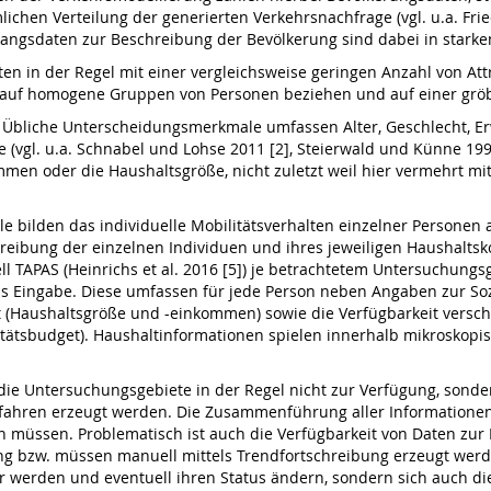
chen Verteilung der generierten Verkehrsnachfrage (vgl. u.a. Frie
gangsdaten zur Beschreibung der Bevölkerung sind dabei in star
n in der Regel mit einer vergleichsweise geringen Anzahl von At
g auf homogene Gruppen von Personen beziehen und auf einer grö
 Übliche Unterscheidungsmerkmale umfassen Alter, Geschlecht, E
(vgl. u.a. Schnabel und Lohse 2011 [2], Steierwald und Künne 1994
men oder die Haushaltsgröße, nicht zuletzt weil hier vermehrt mit
 bilden das individuelle Mobilitätsverhalten einzelner Personen 
hreibung der einzelnen Individuen und ihres jeweiligen Haushaltsko
l TAPAS (Heinrichs et al. 2016 [5]) je betrachtetem Untersuchun
ls Eingabe. Diese umfassen für jede Person neben Angaben zur Soz
 (Haushaltsgröße und -einkommen) sowie die Verfügbarkeit versch
litätsbudget). Haushaltinformationen spielen innerhalb mikroskop
.
 die Untersuchungsgebiete in der Regel nicht zur Verfügung, son
hren erzeugt werden. Die Zusammenführung aller Informationen erw
 müssen. Problematisch ist auch die Verfügbarkeit von Daten zur
ng bzw. müssen manuell mittels Trendfortschreibung erzeugt werd
ter werden und eventuell ihren Status ändern, sondern sich auch