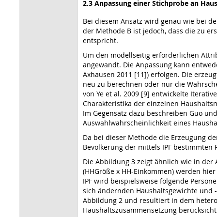
2.3 Anpassung einer Stichprobe an Ha
Bei diesem Ansatz wird genau wie bei d
der Methode B ist jedoch, dass die zu e
entspricht.
Um den modellseitig erforderlichen Att
angewandt. Die Anpassung kann entweder 
Axhausen 2011 [11]) erfolgen. Die erzeu
neu zu berechnen oder nur die Wahrsche
von Ye et al. 2009 [9] entwickelte Iterat
Charakteristika der einzelnen Haushalts
Im Gegensatz dazu beschreiben Guo und
Auswahlwahrscheinlichkeit eines Hausha
Da bei dieser Methode die Erzeugung der
Bevölkerung der mittels IPF bestimmten P
Die Abbildung 3 zeigt ähnlich wie in d
(HHGröße x HH-Einkommen) werden hier a
IPF wird beispielsweise folgende Persone
sich ändernden Haushaltsgewichte und -w
Abbildung 2 und resultiert in dem heter
Haushaltszusammensetzung berücksichti