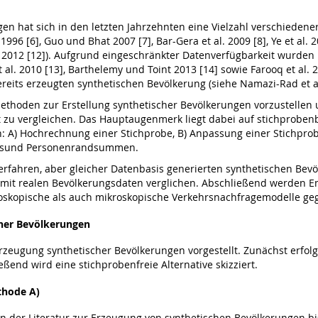
n hat sich in den letzten Jahrzehnten eine Vielzahl verschiedene
1996 [6], Guo und Bhat 2007 [7], Bar-Gera et al. 2009 [8], Ye et a
 2012 [12]). Aufgrund eingeschränkter Datenverfügbarkeit wurden in
al. 2010 [13], Barthelemy und Toint 2013 [14] sowie Farooq et al.
reits erzeugten synthetischen Bevölkerung (siehe Namazi-Rad et al. 
e Methoden zur Erstellung synthetischer Bevölkerungen vorzustellen 
it zu vergleichen. Das Hauptaugenmerk liegt dabei auf stichproben
 A) Hochrechnung einer Stichprobe, B) Anpassung einer Stichpr
ltsund Personenrandsummen.
rfahren, aber gleicher Datenbasis generierten synthetischen Bev
mit realen Bevölkerungsdaten verglichen. Abschließend werden Em
oskopische als auch mikroskopische Verkehrsnachfragemodelle ge
her Bevölkerungen
zeugung synthetischer Bevölkerungen vorgestellt. Zunächst erfolg
end wird eine stichprobenfreie Alternative skizziert.
thode A)
in der Literatur zur Erzeugung von synthetischen Bevölkerungen b