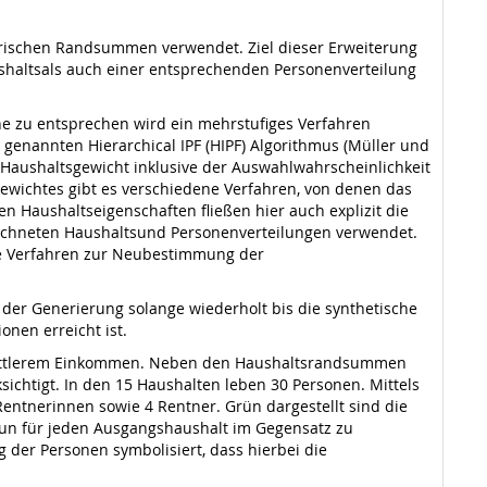
irischen Randsummen verwendet. Ziel dieser Erweiterung
ushaltsals auch einer entsprechenden Personenverteilung
e zu entsprechen wird ein mehrstufiges Verfahren
genannten Hierarchical IPF (HIPF) Algorithmus (Müller und
Haushaltsgewicht inklusive der Auswahlwahrscheinlichkeit
wichtes gibt es verschiedene Verfahren, von denen das
den Haushaltseigenschaften fließen hier auch explizit die
erechneten Haushaltsund Personenverteilungen verwendet.
ve Verfahren zur Neubestimmung der
 der Generierung solange wiederholt bis die synthetische
onen erreicht ist.
t mittlerem Einkommen. Neben den Haushaltsrandsummen
htigt. In den 15 Haushalten leben 30 Personen. Mittels
Rentnerinnen sowie 4 Rentner. Grün dargestellt sind die
nun für jeden Ausgangshaushalt im Gegensatz zu
 der Personen symbolisiert, dass hierbei die