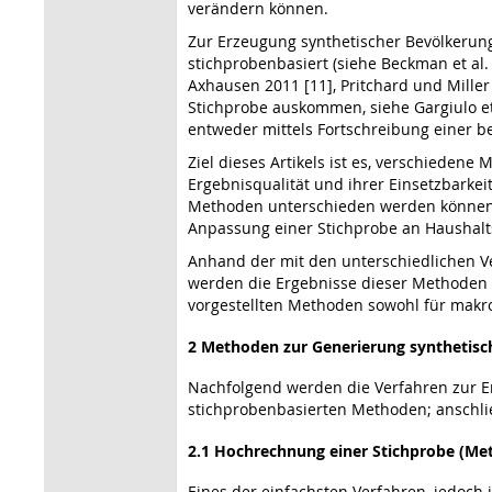
verändern können.
Zur Erzeugung synthetischer Bevölkerunge
stichprobenbasiert (siehe Beckman et al. 
Axhausen 2011 [11], Pritchard und Miller
Stichprobe auskommen, siehe Gargiulo et 
entweder mittels Fortschreibung einer be
Ziel dieses Artikels ist es, verschieden
Ergebnisqualität und ihrer Einsetzbarke
Methoden unterschieden werden können:
Anpassung einer Stichprobe an Hausha
Anhand der mit den unterschiedlichen Ve
werden die Ergebnisse dieser Methoden 
vorgestellten Methoden sowohl für makr
2 Methoden zur Generierung synthetisc
Nachfolgend werden die Verfahren zur Er
stichprobenbasierten Methoden; anschließ
2.1 Hochrechnung einer Stichprobe (Me
Eines der einfachsten Verfahren, jedoch 