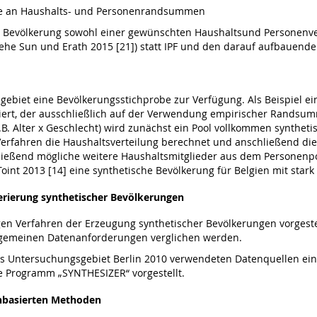
be an Haushalts- und Personenrandsummen
e Bevölkerung sowohl einer gewünschten Haushaltsund Personenver
iehe Sun und Erath 2015 [21]) statt IPF und den darauf aufbauen
ebiet eine Bevölkerungsstichprobe zur Verfügung. Als Beispiel eine
zziert, der ausschließlich auf der Verwendung empirischer Rands
.B. Alter x Geschlecht) wird zunächst ein Pool vollkommen synthetis
rfahren die Haushaltsverteilung berechnet und anschließend die
ließend mögliche weitere Haushaltsmitglieder aus dem Personenpo
nt 2013 [14] eine synthetische Bevölkerung für Belgien mit stark 
rierung synthetischer Bevölkerungen
en Verfahren der Erzeugung synthetischer Bevölkerungen vorgestel
llgemeinen Datenanforderungen verglichen werden.
das Untersuchungsgebiet Berlin 2010 verwendeten Datenquellen ein
 Programm „SYNTHESIZER“ vorgestellt.
enbasierten Methoden