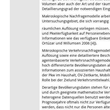
Volumen aber auch der Art und der räumli
Detaillierungsgrad der notwendigen Ein
Makroskopische Nachfragemodelle arbeite
Untersuchungsgebiet, die sich vorrangi
räumlichen Auflösung vorliegen müssen.
und PkwVerfügbarkeit auf Personenebene 
Informationen wie das verfügbare Einkom
Ortúzar und Willumsen 2006 [4]).
Mikroskopische Verkehrsnachfragemodelle
Auflösung sowie eine detailliertere Besc
agentenbasierte Verkehrsnachfragemodel
hoch differenzierte Bevölkerungsdaten a
Informationen zum assoziierten Haushalt
der Pkw im Haushalt, ÖV-Zeitkarte, Mobi
Rolle bei der Zielund Verkehrsmittelwahl
Derartige Bevölkerungsdaten stehen für
und durch geeignete mathematische Verfa
heterogene Datenquellen benutzt werden
Prognosejahre oftmals nicht zur Verfügu
werden, dass nicht nur die Personen äl