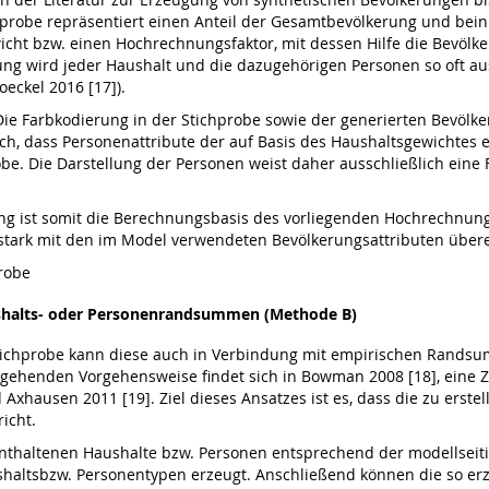
hprobe repräsentiert einen Anteil der Gesamtbevölkerung und bein
wicht bzw. einen Hochrechnungsfaktor, mit dessen Hilfe die Bevöl
ng wird jeder Haushalt und die dazugehörigen Personen so oft aus
eckel 2016 [17]).
 Die Farbkodierung in der Stichprobe sowie der generierten Bevölk
auch, dass Personenattribute der auf Basis des Haushaltsgewichtes 
obe. Die Darstellung der Personen weist daher ausschließlich eine
ung ist somit die Berechnungsbasis des vorliegenden Hochrechnung
stark mit den im Model verwendeten Bevölkerungsattributen übere
robe
ushalts- oder Personenrandsummen (Methode B)
tichprobe kann diese auch in Verbindung mit empirischen Rands
ückgehenden Vorgehensweise findet sich in Bowman 2008 [18], ei
Axhausen 2011 [19]. Ziel dieses Ansatzes ist es, dass die zu erst
icht.
enthaltenen Haushalte bzw. Personen entsprechend der modellseit
altsbzw. Personentypen erzeugt. Anschließend können die so erzeu