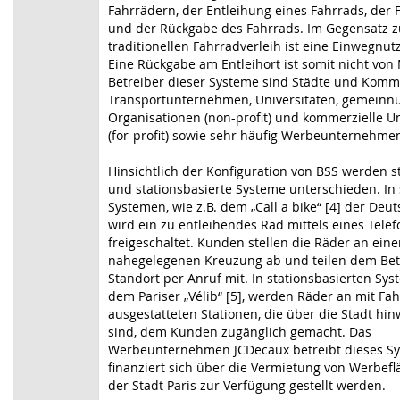
Fahrrädern, der Entleihung eines Fahrrads, der F
und der Rückgabe des Fahrrads. Im Gegensatz 
traditionellen Fahrradverleih ist eine Einwegnu
Eine Rückgabe am Entleihort ist somit nicht von
Betreiber dieser Systeme sind Städte und Kom
Transportunternehmen, Universitäten, gemeinnü
Organisationen (non-profit) und kommerzielle 
(for-profit) sowie sehr häufig Werbeunternehmen
Hinsichtlich der Konfiguration von BSS werden s
und stationsbasierte Systeme unterschieden. In 
Systemen, wie z.B. dem „Call a bike“ [4] der Deu
wird ein zu entleihendes Rad mittels eines Tele
freigeschaltet. Kunden stellen die Räder an eine
nahegelegenen Kreuzung ab und teilen dem Bet
Standort per Anruf mit. In stationsbasierten Syst
dem Pariser „Vélib“ [5], werden Räder an mit F
ausgestatteten Stationen, die über die Stadt hinw
sind, dem Kunden zugänglich gemacht. Das
Werbeunternehmen JCDecaux betreibt dieses S
finanziert sich über die Vermietung von Werbefl
der Stadt Paris zur Verfügung gestellt werden.