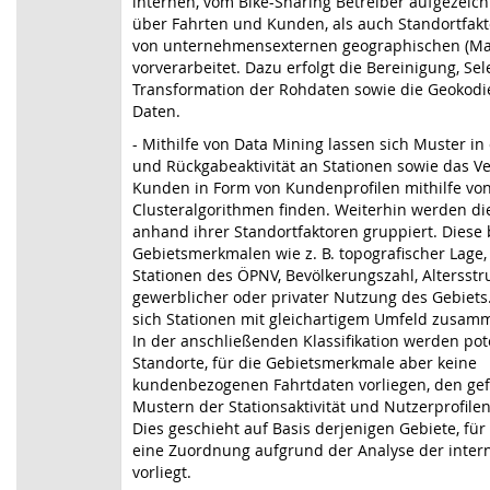
internen, vom Bike-Sharing Betreiber aufgezeic
über Fahrten und Kunden, als auch Standortfakt
von unternehmensexternen geographischen (Ma
vorverarbeitet. Dazu erfolgt die Bereinigung, Se
Transformation der Rohdaten sowie die Geokodi
Daten.
- Mithilfe von Data Mining lassen sich Muster in 
und Rückgabeaktivität an Stationen sowie das V
Kunden in Form von Kundenprofilen mithilfe vo
Clusteralgorithmen finden. Weiterhin werden di
anhand ihrer Standortfaktoren gruppiert. Diese
Gebietsmerkmalen wie z. B. topografischer Lage
Stationen des ÖPNV, Bevölkerungszahl, Altersstru
gewerblicher oder privater Nutzung des Gebiets
sich Stationen mit gleichartigem Umfeld zusam
In der anschließenden Klassifikation werden pot
Standorte, für die Gebietsmerkmale aber keine
kundenbezogenen Fahrtdaten vorliegen, den g
Mustern der Stationsaktivität und Nutzerprofile
Dies geschieht auf Basis derjenigen Gebiete, für 
eine Zuordnung aufgrund der Analyse der inter
vorliegt.