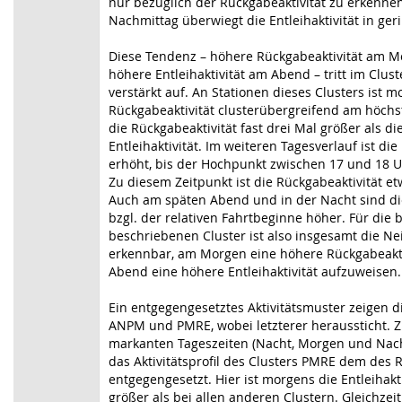
nur bezüglich der Rückgabeaktivität zu erkenne
Nachmittag überwiegt die Entleihaktivität in ge
Diese Tendenz – höhere Rückgabeaktivität am 
höhere Entleihaktivität am Abend – tritt im Clus
verstärkt auf. An Stationen dieses Clusters ist m
Rückgabeaktivität clusterübergreifend am höchst
die Rückgabeaktivität fast drei Mal größer als di
Entleihaktivität. Im weiteren Tagesverlauf ist die 
erhöht, bis der Hochpunkt zwischen 17 und 18 Uh
Zu diesem Zeitpunkt ist die Rückgabeaktivität et
Auch am späten Abend und in der Nacht sind di
bzgl. der relativen Fahrtbeginne höher. Für die 
beschriebenen Cluster ist also insgesamt die N
erkennbar, am Morgen eine höhere Rückgabeakt
Abend eine höhere Entleihaktivität aufzuweisen.
Ein entgegengesetztes Aktivitätsmuster zeigen d
ANPM und PMRE, wobei letzterer heraussticht. Z
markanten Tageszeiten (Nacht, Morgen und Nach
das Aktivitätsprofil des Clusters PMRE dem des
entgegengesetzt. Hier ist morgens die Entleihakti
größer als bei allen anderen Clustern. Gleichzeiti