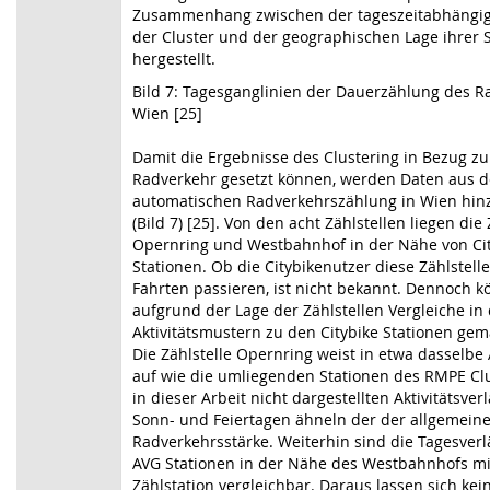
Zusammenhang zwischen der tageszeitabhängige
der Cluster und der geographischen Lage ihrer 
hergestellt.
Bild 7: Tagesganglinien der Dauerzählung des R
Wien [25]
Damit die Ergebnisse des Clustering in Bezug z
Radverkehr gesetzt können, werden Daten aus d
automatischen Radverkehrszählung in Wien hi
(Bild 7) [25]. Von den acht Zählstellen liegen die
Opernring und Westbahnhof in der Nähe von Ci
Stationen. Ob die Citybikenutzer diese Zählstell
Fahrten passieren, ist nicht bekannt. Dennoch 
aufgrund der Lage der Zählstellen Vergleiche in
Aktivitätsmustern zu den Citybike Stationen ge
Die Zählstelle Opernring weist in etwa dasselbe A
auf wie die umliegenden Stationen des RMPE Clu
in dieser Arbeit nicht dargestellten Aktivitätsver
Sonn- und Feiertagen ähneln der der allgemein
Radverkehrsstärke. Weiterhin sind die Tagesver
AVG Stationen in der Nähe des Westbahnhofs m
Zählstation vergleichbar. Daraus lassen sich kei