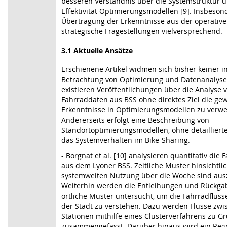
besseren Verständnis über die Systemstruktur u
Effektivität Optimierungsmodellen [9]. Insbesond
Übertragung der Erkenntnisse aus der operativ
strategische Fragestellungen vielversprechend.
3.1 Aktuelle Ansätze
Erschienene Artikel widmen sich bisher keiner i
Betrachtung von Optimierung und Datenanalyse.
existieren Veröffentlichungen über die Analyse 
Fahrraddaten aus BSS ohne direktes Ziel die g
Erkenntnisse in Optimierungsmodellen zu verw
Andererseits erfolgt eine Beschreibung von
Standortoptimierungsmodellen, ohne detailliert
das Systemverhalten im Bike-Sharing.
- Borgnat et al. [10] analysieren quantitativ die
aus dem Lyoner BSS. Zeitliche Muster hinsichtli
systemweiten Nutzung über die Woche sind au
Weiterhin werden die Entleihungen und Rückga
örtliche Muster untersucht, um die Fahrradflüss
der Stadt zu verstehen. Dazu werden Flüsse zw
Stationen mithilfe eines Clusterverfahrens zu 
zusammengefasst. Darüber hinaus wird ein Reg