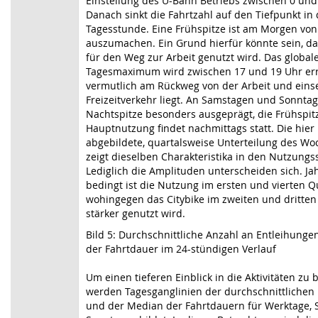
Einstellung des U-Bahn Betriebs zwischen 0 und 
Danach sinkt die Fahrtzahl auf den Tiefpunkt in 
Tagesstunde. Eine Frühspitze ist am Morgen von
auszumachen. Ein Grund hierfür könnte sein, da
für den Weg zur Arbeit genutzt wird. Das global
Tagesmaximum wird zwischen 17 und 19 Uhr err
vermutlich am Rückweg von der Arbeit und ein
Freizeitverkehr liegt. An Samstagen und Sonntag
Nachtspitze besonders ausgeprägt, die Frühspitz
Hauptnutzung findet nachmittags statt. Die hier 
abgebildete, quartalsweise Unterteilung des Wo
zeigt dieselben Charakteristika in den Nutzungs
Lediglich die Amplituden unterscheiden sich. Jah
bedingt ist die Nutzung im ersten und vierten Q
wohingegen das Citybike im zweiten und dritten
stärker genutzt wird.
Bild 5: Durchschnittliche Anzahl an Entleihung
der Fahrtdauer im 24-stündigen Verlauf
Um einen tieferen Einblick in die Aktivitäten z
werden Tagesganglinien der durchschnittlichen
und der Median der Fahrtdauern für Werktage,