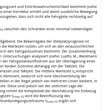
ungszeit und Eintrittswahrscheinlichkeit bestimmt (siehe
siko einer Korrektur erhöht und damit zusätzliche Bewegung
szugehen, dass sich nicht alle Fahrgäste rechtzeitig auf
zwischen den Schranken einer minimal notwendigen
 FG
ßgebend. Die Bekanntgabe der Stellplatzprognose ist
t die Wartezeit nutzen, um sich an den voraussichtlichen
n durch den Fahrgastzustrom bestimmt. Der Zusammenhang
n Untersuchungen analysiert (siehe: Luethi, M., Weidmann
sich der Fahrgastankunftsstrom aus der Überlagerung eines
r beiden Zuströme abhängig von der Taktzeit. Die
ezeit und Taktzeit. Die mittlere Wartezeit t
entspricht
w̅
en dominant, wodurch sich eine Gleichverteilung der
llen in der Regel jedoch von mehreren Linien bedient. In
e. Diese sind jedoch von der zeitlichen Lage der
tung nimmt die Komplexität der Abschätzung mit Einbezug
gszeit t
wird die Beeinflussung des
V,max, FG
Vorankündigungszeitraums t
ergibt sich
V,max, FG