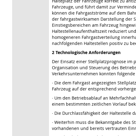
Halteplatz der Fahrzeuge korrekt zu ant
Fahrzeuge, und führt damit zur Verminde
können die Fahrgastströme auf dem Bahns
der fahrgastwirksamen Darstellung der S
Einstiegsbereichen am Fahrzeug hingewirk
Haltestellenaufenthaltszeit reduziert un
homogeneren Fahrgastverteilung innerha
nachfolgenden Haltestellen positiv zu be
2 Technologische Anforderungen
Der Einsatz einer Stellplatzprognose im 
Organisation und Steuerung des Betrieb
Verkehrsunternehmen konnten folgende we
∙ Die dem Fahrgast angezeigten Stellpla
Fahrzeug auf der entsprechend vorherge
∙ Um den Betriebsablauf an Mehrfachhal
einem bestimmten zeitlichen Vorlauf b
∙ Die Durchlassfähigkeit der Haltestelle 
∙ Weiterhin muss die Bekanntgabe des St
vorhandenen und bereits vertrauten Einr