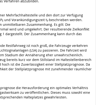
as Verfahren abzubilden.
iner Mehrfachhaltestelle und den dort zur Verfügung
 P
und Vorankündigungszeit t
beschrieben werden.
E
V
in unmittelbaren Zusammenhang. Es gilt: Die
nimal wird und umgekehrt. Der resultierende Zielkonflikt
ung 1 dargestellt. Der Zusammenhang kann durch das
nde Restfahrweg ist noch groß, die Fahrzeuge verkehren
ichtsignalanlagen (LSA) zu passieren. Die Fahrzeit wird
iesem Stadium der Annäherung eher unwahrscheinlich.
zeug bereits kurz vor dem Stillstand im Haltestellenbereich
hoch ist die Zuverlässigkeit einer Stellplatzprognose. Da
ichkeit der Stellplatzprognose mit zunehmender räumlicher
atzprognose die Herausforderung ein optimales Verhältnis
gastwirksam zu veröffentlichen. Dieses muss sowohl eine
ntsprechenden Halteplatzes gewährleisten.