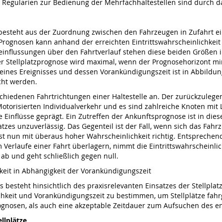
en Regularien zur Bedienung der Mehrfachhaltestellen sind durch d
 besteht aus der Zuordnung zwischen den Fahrzeugen in Zufahrt e
 Prognosen kann anhand der erreichten Eintrittswahrscheinlichkeit
einflussungen über den Fahrtverlauf stehen diese beiden Größen 
er Stellplatzprognose wird maximal, wenn der Prognosehorizont mi
t eines Ereignisses und dessen Vorankündigungszeit ist in Abbild
cht werden.
hiedenen Fahrtrichtungen einer Haltestelle an. Der zurückzulege
otorisierten Individualverkehr und es sind zahlreiche Knoten mit L
he Einflüsse geprägt. Ein Zutreffen der Ankunftsprognose ist in d
tzes unzuverlässig. Das Gegenteil ist der Fall, wenn sich das Fahr
ist nun mit überaus hoher Wahrscheinlichkeit richtig. Entsprechend 
m Verlaufe einer Fahrt überlagern, nimmt die Eintrittswahrscheinl
 ab und geht schließlich gegen null.
hkeit in Abhängigkeit der Vorankündigungszeit
ts besteht hinsichtlich des praxisrelevanten Einsatzes der Stellpl
chkeit und Vorankündigungszeit zu bestimmen, um Stellplätze fahr
ognosen, als auch eine akzeptable Zeitdauer zum Aufsuchen des e
llplätze