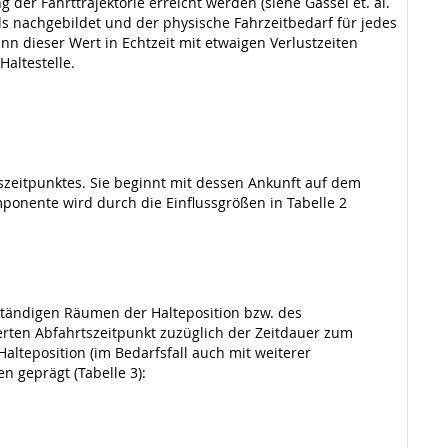
der Fahrttrajektorie erreicht werden (siehe Gassel et. al.
s nachgebildet und der physische Fahrzeitbedarf für jedes
n dieser Wert in Echtzeit mit etwaigen Verlustzeiten
altestelle.
szeitpunktes. Sie beginnt mit dessen Ankunft auf dem
omponente wird durch die Einflussgrößen in Tabelle 2
ständigen Räumen der Halteposition bzw. des
zierten Abfahrtszeitpunkt zuzüglich der Zeitdauer zum
lteposition (im Bedarfsfall auch mit weiterer
n geprägt (Tabelle 3):