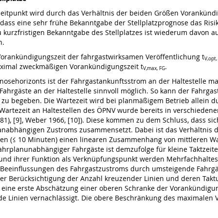
eitpunkt wird durch das Verhältnis der beiden Größen Vorankündig
n, dass eine sehr frühe Bekanntgabe der Stellplatzprognose das Ri
u kurzfristigen Bekanntgabe des Stellplatzes ist wiederum davon au
n.
Vorankündigungszeit der fahrgastwirksamen Veröffentlichung t
V,opt,
imal zweckmäßigen Vorankündigungszeit t
.
V,max, FG
sehorizonts ist der Fahrgastankunftsstrom an der Haltestelle ma
Fahrgäste an der Haltestelle sinnvoll möglich. So kann der Fahrgas
 zu begeben. Die Wartezeit wird bei planmäßigem Betrieb allei
artezeit an Haltestellen des ÖPNV wurde bereits in verschiedene
 (1981), [9], Weber 1966, [10]). Diese kommen zu dem Schluss, dass 
nabhängigen Zustroms zusammensetzt. Dabei ist das Verhältnis de
en (≤ 10 Minuten) einen linearen Zusammenhang von mittleren Wart
 fahrplanunabhängiger Fahrgäste ist demzufolge für kleine Taktzeit
nd ihrer Funktion als Verknüpfungspunkt werden Mehrfachhalteste
 Beeinflussungen des Fahrgastzustroms durch umsteigende Fahrgäst
ter Berücksichtigung der Anzahl kreuzender Linien und deren Tak
 eine erste Abschätzung einer oberen Schranke der Vorankündigun
e Linien vernachlässigt. Die obere Beschränkung des maximalen 