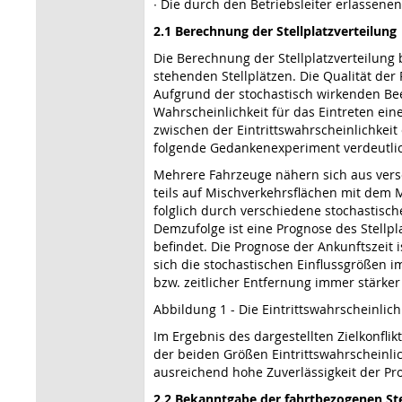
∙ Die durch den Betriebsleiter erlassen
2.1 Berechnung der Stellplatzverteilung
Die Berechnung der Stellplatzverteilung
stehenden Stellplätzen. Die Qualität der
Aufgrund der stochastisch wirkenden Be
Wahrscheinlichkeit für das Eintreten ein
zwischen der Eintrittswahrscheinlichkei
folgende Gedankenexperiment verdeutli
Mehrere Fahrzeuge nähern sich aus versc
teils auf Mischverkehrsflächen mit dem M
folglich durch verschiedene stochastisc
Demzufolge ist eine Prognose des Stellpla
befindet. Die Prognose der Ankunftszeit 
sich die stochastischen Einflussgrößen i
bzw. zeitlicher Entfernung immer stärker
Abbildung 1 - Die Eintrittswahrscheinlic
Im Ergebnis des dargestellten Zielkonflik
der beiden Größen Eintrittswahrscheinli
ausreichend hohe Zuverlässigkeit der Pr
2.2 Bekanntgabe der fahrtbezogenen Ste