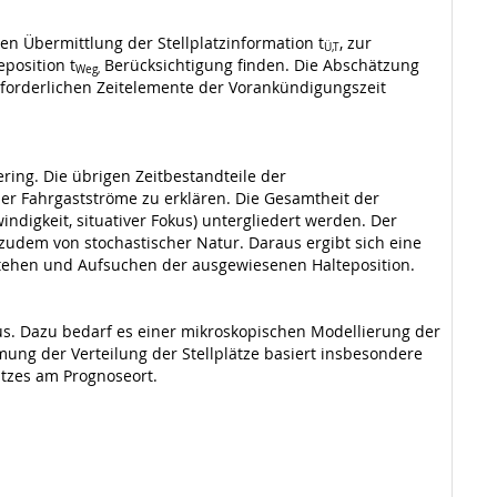
en Übermittlung der Stellplatzinformation t
, zur
Ü,T
position t
Berücksichtigung finden. Die Abschätzung
Weg,
orderlichen Zeitelemente der Vorankündigungszeit
ring. Die übrigen Zeitbestandteile der
er Fahrgastströme zu erklären. Die Gesamtheit der
digkeit, situativer Fokus) untergliedert werden. Der
udem von stochastischer Natur. Daraus ergibt sich eine
stehen und Aufsuchen der ausgewiesenen Halteposition.
us. Dazu bedarf es einer mikroskopischen Modellierung der
ung der Verteilung der Stellplätze basiert insbesondere
atzes am Prognoseort.