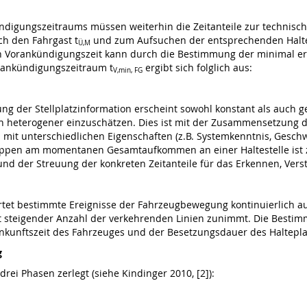
ndigungszeitraums müssen weiterhin die Zeitanteile zur technisch
h den Fahrgast t
und zum Aufsuchen der entsprechenden Halte
Ü,M
 Vorankündigungszeit kann durch die Bestimmung der minimal erf
ankündigungszeitraum t
ergibt sich folglich aus:
V,min, FG
ng der Stellplatzinformation erscheint sowohl konstant als auch ge
h heterogener einzuschätzen. Dies ist mit der Zusammensetzung d
it unterschiedlichen Eigenschaften (z.B. Systemkenntnis, Geschwin
ruppen am momentanen Gesamtaufkommen an einer Haltestelle ist z
nd der Streuung der konkreten Zeitanteile für das Erkennen, Ver
rtet bestimmte Ereignisse der Fahrzeugbewegung kontinuierlich a
t steigender Anzahl der verkehrenden Linien zunimmt. Die Bestimm
Ankunftszeit des Fahrzeuges und der Besetzungsdauer des Haltepl
g
 drei Phasen zerlegt
(siehe
Kindinger
2010, [2]):