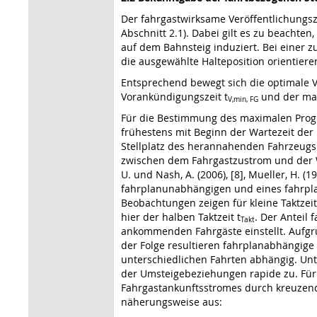
Der fahrgastwirksame Veröffentlichungsz
Abschnitt 2.1). Dabei gilt es zu beachte
auf dem Bahnsteig induziert. Bei einer z
die ausgewählte Halteposition orientiere
Entsprechend bewegt sich die optimale 
Vorankündigungszeit t
und der max
V,min, FG
Für die Bestimmung des maximalen Progno
frühestens mit Beginn der Wartezeit der 
Stellplatz des herannahenden Fahrzeugs
zwischen dem Fahrgastzustrom und der W
U. und Nash, A. (2006), [8], Mueller, H.
fahrplanunabhängigen und eines fahrpla
Beobachtungen zeigen für kleine Taktzeit
hier der halben Taktzeit t
. Der Anteil
Takt
ankommenden Fahrgäste einstellt. Aufgru
der Folge resultieren fahrplanabhängige
unterschiedlichen Fahrten abhängig. Un
der Umsteigebeziehungen rapide zu. Für
Fahrgastankunftsstromes durch kreuzend
näherungsweise aus: