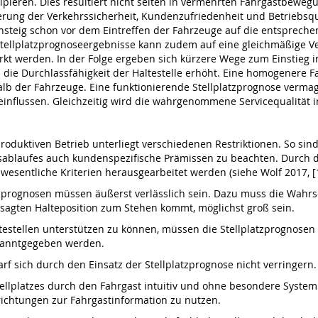
izipieren. Dies resultiert nicht selten in vermehrten Fahrgastbew
rung der Verkehrssicherheit, Kundenzufriedenheit und Betriebsqual
teig schon vor dem Eintreffen der Fahrzeuge auf die entsprechen
tellplatzprognoseergebnisse kann zudem auf eine gleichmäßige Ver
t werden. In der Folge ergeben sich kürzere Wege zum Einstieg in
d die Durchlassfähigkeit der Haltestelle erhöht. Eine homogenere 
lb der Fahrzeuge. Eine funktionierende Stellplatzprognose verma
einflussen. Gleichzeitig wird die wahrgenommene Servicequalität i
produktiven Betrieb unterliegt verschiedenen Restriktionen. So si
sablaufes auch kundenspezifische Prämissen zu beachten. Durch 
sentliche Kriterien herausgearbeitet werden (siehe Wolf 2017, [1
tzprognosen müssen äußerst verlässlich sein. Dazu muss die Wahrsc
sagten Halteposition zum Stehen kommt, möglichst groß sein.
testellen unterstützen zu können, müssen die Stellplatzprognose
ekanntgegeben werden.
darf sich durch den Einsatz der Stellplatzprognose nicht verringern.
ellplatzes durch den Fahrgast intuitiv und ohne besondere Systemk
ichtungen zur Fahrgastinformation zu nutzen.