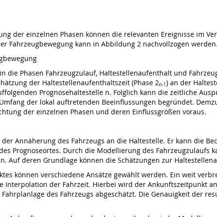
ng der einzelnen Phasen können die relevanten Ereignisse im Verla
er Fahrzeugbewegung kann in Abbildung 2 nachvollzogen werden
eugbewegung
 in die Phasen Fahrzeugzulauf, Haltestellenaufenthalt und Fahrzeug
chätzung der Haltestellenaufenthaltszeit (Phase 2
) an der Haltes
n-1
uffolgenden Prognosehaltestelle n. Folglich kann die zeitliche Aus
n Umfang der lokal auftretenden Beeinflussungen begründet. Demzuf
chtung der einzelnen Phasen und deren Einflussgrößen voraus.
 der Annäherung des Fahrzeugs an die Haltestelle. Er kann die Be
 des Prognoseortes. Durch die Modellierung des Fahrzeugzulaufs ka
n. Auf deren Grundlage können die Schätzungen zur Haltestellenau
tes können verschiedene Ansätze gewählt werden. Ein weit verbre
are Interpolation der Fahrzeit. Hierbei wird der Ankunftszeitpunkt 
 Fahrplanlage des Fahrzeugs abgeschätzt. Die Genauigkeit der resu