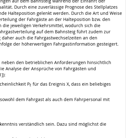
egungen auf dem Bahnsteig während der Einfahrt der
ität. Durch eine zuverlässige Prognose des Stellplatzes
de Halteposition gelenkt werden. Durch die Art und Weise
teilung der Fahrgäste an der Halteposition bzw. den
 die jeweiligen Verkehrsmittel, wodurch sich die
Fahrgastverteilung auf dem Bahnsteig führt zudem zur
g daher auch die Fahrgastwechselzeiten an den
nfolge der höherwertigen Fahrgastinformation gesteigert.
nd neben den betrieblichen Anforderungen hinsichtlich
die Analyse der Ansprüche von Fahrgästen und
]):
heinlichkeit P
für das Ereignis X, dass ein beliebiges
E
n sowohl dem Fahrgast als auch dem Fahrpersonal mit
enntnis verständlich sein. Dazu sind möglichst die