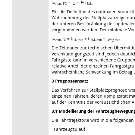
t
= t
= ½ t
V,max, FG
w̅
Takt
Für die Definition des optimalen Vorankü
Wahrnehmung der Stellplatzanzeige durc
der unteren Beschränkung der optimalen
vorgenommen werden. Der minimale Vor
t
= t
+ t
+ t
V,min, FG
Ü,T, min
Ü,M, min
Weg min
Die Zeitdauer zur technischen Übermittlu
Vorankündigungszeit sind jedoch deutlic
Fahrgäste kann in verschiedene Gruppen m
relative Anteil der einzelnen Fahrgastg
wahrscheinliche Schwankung im Betrag u
3 Prognoseansatz
Das Verfahren zur Stellplatzprognose we
einzelnen Fahrten, deren Komplexität mi
auf der Kenntnis der voraussichtlichen 
3.1 Modellierung der Fahrzeugbewegun
Die Fahrtrajektorie wird in die folgenden
· Fahrzeugzulauf