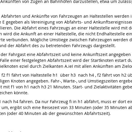
Ankünften von Zügen an Bahnhöfen darzustellen, etwa um zulässi
wie Abfahrten und Ankünfte von Fahrzeugen an Haltestellen werden 
e E gegeben als Vereinigung von Abfahrts- und Ankunftsereigniss
llieren. Die Abfahrt eines Fahrzeugs an einer Haltestelle wird mit
wird die Ankunft an einer Haltestelle, die nicht Endhaltestelle ei
rte verbunden. Mögliche Umstiege zwischen Fahrzeugen werden du
nd der Abfahrt des zu betretenden Fahrzeugs dargestellt.
er Fahrgast eine Abfahrtszeit und keine Ankunftszeit angegeben ha
lle einer festgelegten Abfahrtszeit wird der Startknoten estart du
elknoten eziel durch Zielkanten A.ieI mit allen Ankünften am Zielort
f2 f1 fährt von Haltestelle h1 über h3 nach h4 , f2 fährt von h2 
iligen Knoten angegeben. Fahr-, Warte-, und Umstiegszeiten ergeb
it mit f1 von h1 nach h3 21 Minuten. Start- und Zielaktivitäten ge
reichen könnte.
nach h4 fahren. Da nur Fahrzeug fi in h1 abfährt, muss er dort ei
 er um, ergibt sich eine Reisezeit von 33 Minuten (oder 35 Minuten a
uten (oder 40 Minuten ab der gewünschten Abfahrtszeit).