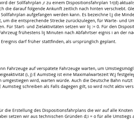
d der Sollfahrplan ,r zu einem Dispositionsfahrplan 1r(d) aktuali
ich die darauf folgende Ankunft zeitlich nach hinten verschiebt. Gle
Sollfahrplan aufgefangen werden kann. Es bezeichne l;j die Mindestda
, um die entsprechende Strecke zurückzulegen, für Warte- und Umsti
 Für Start- und Zielaktivitäten setzen wir lij := 0. Für den Disposit
as Fahrzeug frühestens lij Minuten nach Abfahrtser­ eignis i an der
Ereignis darf früher stattfinden, als ursprünglich geplant.
enn Fahrzeuge auf verspätete Fahrzeuge warten, um Umstiegsmögli
igeaktivität (i, j) E Aumstieg ist eine Maximalwartezeit W;j festgel
m umgestiegen wird, warten würde. Auch die Deutsche Bahn nutzt i
j) E Aumstieg schreiben als Falls dagegen gilt, so wird nicht aktiv ve
r die Erstellung des Dispositionsfahrplans die wir auf alle Knoten i
 setzen wir aus technischen Gründen d;i = o für alle Umstiegs­ ak