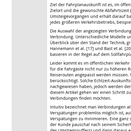
Ziel der Fahrplanauskunft ist es, im öff
Zielort und die gewünschte Abfahrtszeit 
Umsteigevorgängen und erhält darauf ba
jedes größeren Verkehrsbetriebs, beispi
Die Auswahl der angezeigten Verbindunge
Verbindung. Unterschiedliche Modelle u
Überblick über den Stand der Technik, 
Hannemann et al. [17] und Bast et al. [20
basieren in der Regel auf dem Sollfahrpl
Leider kommt es im öffentlichen Verkehr
für die Fahrgäste nicht nur zu höheren 
Reiserouten angepasst werden müssen. W
berücksichtigt. Solche Echtzeit-Auskunft
nachgewiesen haben, jedoch werden derze
diesem Artikel gehen wir einen Schritt z
Verbindungen finden möchten.
Intuitiv bezeichnet man Verbindungen al
Verspätungen problemlos möglich ist, au
Verspätungen zu minimieren. Eine ganz s
der Kunde pauschal nach seinem Sicherhe
des Umstiegspuffers) und dann daraus ein