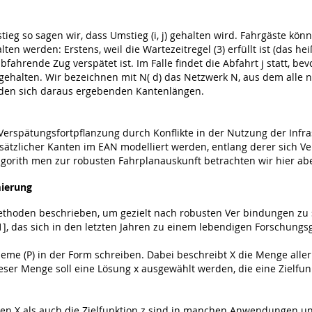
 Aumstieg so sagen wir, dass Umstieg (i, j) gehalten wird. Fahrgäst
n werden: Erstens, weil die Wartezeitregel (3) erfüllt ist (das he
abfahrende Zug verspätet ist. Im Falle findet die Abfahrt j statt, 
 gehalten. Wir bezeichnen mit N( d) das Netzwerk N, aus dem alle
d den sich daraus ergebenden Kantenlängen.
Verspätungsfortpflanzung durch Konflikte in der Nutzung der Infra
ätzlicher Kanten im EAN modelliert werden, entlang derer sich Ver
gorith­ men zur robusten Fahrplanauskunft betrachten wir hier abe
mierung
ethoden beschrieben, um gezielt nach robusten Ver­ bindungen z
1], das sich in den letzten Jahren zu einem lebendigen Forschun
eme (P) in der Form schreiben. Dabei beschreibt X die Menge aller
ser Menge soll eine Lösung x ausgewählt werden, die eine Zielfunkt
n X als auch die Zielfunktion z sind in manchen Anwendungen uns