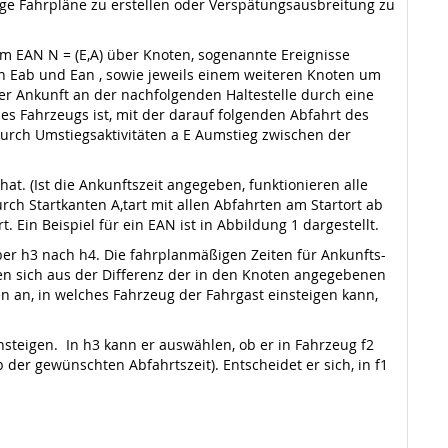
ge Fahrpläne zu erstellen oder Verspätungsausbreitung zu
im EAN N = (E,A) über Knoten, sogenannte Ereignisse
en Eab und Ean , sowie jeweils einem weiteren Knoten um
 der Ankunft an der nachfolgenden Haltestelle durch eine
nes Fahrzeugs ist, mit der darauf folgenden Abfahrt des
rch Umstiegsaktivitäten a E Aumstieg zwischen der
t. (Ist die Ankunftszeit angegeben, funktionieren alle
rch Startkanten A,tart mit allen Abfahrten am Startort ab
. Ein Beispiel für ein EAN ist in Abbildung 1 dargestellt.
über h3 nach h4. Die fahrplanmäßigen Zeiten für Ankunfts-
en sich aus der Differenz der in den Knoten angegebenen
ben an, in welches Fahrzeug der Fahrgast einsteigen kann,
nsteigen. In h3 kann er auswählen, ob er in Fahrzeug f2
b der gewünschten Abfahrtszeit). Entscheidet er sich, in f1