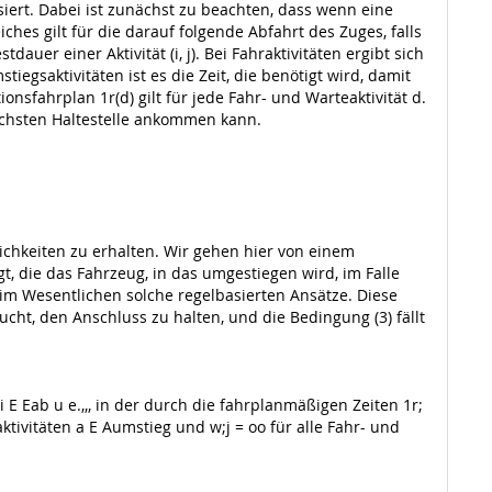
siert. Dabei ist zunächst zu beachten, dass wenn eine
iches gilt für die darauf folgende Abfahrt des Zuges, falls
uer einer Aktivität (i, j). Bei Fahraktivitäten ergibt sich
egsaktivitäten ist es die Zeit, die benötigt wird, damit
ionsfahrplan 1r(d) gilt für jede Fahr- und Warteaktivität d.
 nächsten Haltestelle ankommen kann.
chkeiten zu erhalten. Wir gehen hier von einem
egt, die das Fahrzeug, in das umgestiegen wird, im Falle
m Wesentlichen solche regelbasierten Ansätze. Diese
rsucht, den Anschluss zu halten, und die Bedingung (3) fällt
 E Eab u e.,,, in der durch die fahrplanmäßigen Zeiten 1r;
tivitäten a E Aumstieg und w;j = oo für alle Fahr- und