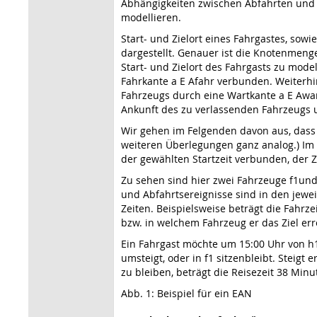
Abhängigkeiten zwischen Abfahrten und 
modellieren.
Start- und Zielort eines Fahrgastes, so
dargestellt. Genauer ist die Knotenmeng
Start- und Zielort des Fahrgasts zu mode
Fahrkante a E Afahr verbunden. Weiterhin 
Fahrzeugs durch eine Wartkante a E Awa
Ankunft des zu verlassenden Fahrzeugs u
Wir gehen im Felgenden davon aus, dass d
weiteren Überlegungen ganz analog.) Im Fa
der gewählten Startzeit verbunden, der Zi
Zu sehen sind hier zwei Fahrzeuge f1und 
und Abfahrtsereignisse sind in den jewe
Zeiten. Beispielsweise beträgt die Fahrze
bzw. in welchem Fahrzeug er das Ziel er
Ein Fahrgast möchte um 15:00 Uhr von h1 
umsteigt, oder in f1 sitzenbleibt. Steigt
zu bleiben, beträgt die Reisezeit 38 Min
Abb. 1: Beispiel für ein EAN