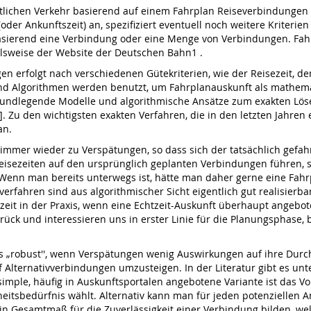
entlichen Verkehr basierend auf einem Fahrplan Reiseverbindungen 
(oder Ankunftszeit) an, spezifiziert eventuell noch weitere Kriter
sierend eine Verbindung oder eine Menge von Verbindungen. Fahr
elsweise der Website der Deutschen Bahn1 .
n erfolgt nach verschiedenen Gütekriterien, wie der Reisezeit, 
nd Algorithmen werden benutzt, um Fahrplanauskunft als mathema
grundlegende Modelle und algorithmische Ansätze zum exakten Lö
]. Zu den wichtigsten exakten Verfahren, die in den letzten Jahren
an.
 immer wieder zu Verspätungen, so dass sich der tatsächlich gefa
Reisezeiten auf den ursprünglich geplanten Verbindungen führen,
enn man bereits unterwegs ist, hätte man daher gerne eine Fahrp
sverfahren sind aus algorithmischer Sicht eigentlich gut realisier
it in der Praxis, wenn eine Echtzeit-Auskunft überhaupt angeboten
urück und interessieren uns in erster Linie für die Planungsphase,
s „robust'', wenn Verspätungen wenig Auswirkungen auf ihre Durc
f Alternativverbindungen umzusteigen. In der Literatur gibt es u
imple, häufig in Auskunftsportalen angebotene Variante ist das Vo
itsbedürfnis wählt. Alternativ kann man für jeden potenziellen An
 Gesamtmaß für die Zuverlässigkeit einer Verbindung bilden, welch