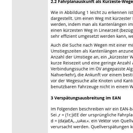
2.2 Fahrplanauskunft als Kürzeste-Weg
Wie in Abbildung 1 leicht zu erkennen i
dargestellt. Um einen Weg mit kürzester 
werden, indem man als Kantenlängen im N
einen kürzesten Weg in Linearzeit (bezü
sehr effizient umgesetzt werden kann, we
Auch die Suche nach Wegen mit einer mög
Umstiegszeiten als Kantenlängen anzune
Anzahl der Umstiege an, ein ,,kürzester 
kurze Reisezeit und eine geringe Anzahl 
Verbindungssuche im ÖV angepasste Algo
Nahverkehr), die Ankunft vor einem best
vor der Wegesuche alle Knoten und Kant
benutzbaren Fahrzeuge nicht in einem 
3 Verspätungsausbreitung im EAN
Im Folgenden beschreiben wir ein EAN-ba
Sei ,r = (1r;)iEE der ursprüngliche Fahrpl
d = (da)aEA,..,uAw.«. ein Vektor von Que
verursacht werden. Quellverspätungen kö