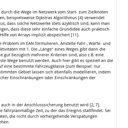
f durch die Wege im Netzwerk vom Start- zum Zielknoten
en, beispielsweise Dijkstras Algorithmus [4] verwendet
s, dass solche Netzwerke stets azyklisch sind, kann man
igen, dass diese sehr einfache Grundidee auch praktisch
lfe von Arrays implizit abspeichert [11].
-Problem im EAN formulieren. Anstelle Fahr-, Warte- und
vitäten mit 1. Die „Länge" eines Weges gibt dann die
 gut bezüglich mehrerer Kriterien sind, also z.B. eine
ste Wege benutzt werden. Auch hier gibt es speziell an die
f eine bestimmte Fahrzeugklasse (zum Beispiel: nur
timmten Gebiet lassen sich ebenfalls modellieren, indem
licher Einschränkungen oder Einschränkungen der
auch in der Anschlusssicherung benutzt wird [2, 7].
ie fahrplanmäßige Zeit, zu der das Ereignis stattfindet. Sei
itäten, die nicht durch vorhergehende Verspätungen
ehen.