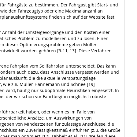
für Fahrgäste zu bestimmen. Der Fahrgast gibt Start- und
ien wie den Fahrzeugtyp oder eine Maximalanzahl an
planauskunftssysteme finden sich auf der Website fast
der Anzahl der Umsteigevorgänge und den Kosten einer
tisches Problem zu modellieren und zu lösen. Einen
sen dieser Optimierungsprobleme geben Müller-
 entwickelt wurden, gehören [9-11, 13]. Diese Verfahren
hrene Fahrplan vom Sollfahrplan unterscheidet. Das kann
 sondern auch dazu, dass Anschlüsse verpasst werden und
lanauskunft, die die aktuelle Verspätungslage
bar, wie z.B. Müller-Hannemann und Schnee [19]
 wird, häufig nur suboptimale Heuristiken eingesetzt. In
 bei der wir schon vor Fahrtbeginn möglichst robuste
hführbarkeit haben, oder wenn es im Falle von
nterschiedliche Ansätze, um Auswirkungen von
rgeben von Mindestzeiten für zulässige Anschlüsse, die
schluss ein Zuverlässigkeitsmaß einführen (z.B. die Größe
es man optimiert [12]. Dibbelt et al. [11] greifen diese