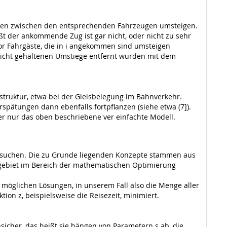
e können zwischen den entsprechenden Fahrzeugen umsteigen.
ißt der ankommende Zug ist gar nicht, oder nicht zu sehr
bevor Fahrgäste, die in i angekommen sind umsteigen
 nicht gehaltenen Umstiege entfernt wurden mit dem
struktur, etwa bei der Gleisbelegung im Bahnverkehr.
spätungen dann ebenfalls fortpflanzen (siehe etwa (7]).
r nur das oben beschriebene ver­ einfachte Modell.
u suchen. Die zu Grunde liegenden Konzepte stammen aus
gsgebiet im Bereich der mathematischen Optimierung
 möglichen Lösungen, in unserem Fall also die Menge aller
ion z, beispielsweise die Reisezeit, minimiert.
icher, das heißt sie hängen von Parametern s ab, die