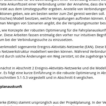
tete Ankunftszeit einer Verbindung unter der Annahme, dass die 
irekt aus dem Umstiegspuffer ergeben. Anstelle von Verbindung
uktionen geben, wie am besten weiter zum Ziel gereist werden soll.
listisches) Modell besitzen, welche Verspätungen auftreten können
 man Mengen von Szenarien angibt, die die Verspätungsmuster bes
n, wie Konzepte der robusten Optimierung für die Fahrplanauskunft
or. Diese Arbeiten fassen erstmalig den vorher nur intuitiven Begr
rium bei der Verbindungssuche zu einzusetzen.
erkmodell sogenannte Ereignis-Aktivitäts-Netzwerke (EAN). Diese 
n Netzwerkstruktur modelliert werden können. Während Verbindun
rd durch solche Änderungen ein Weg zerstört, ist die zugehörige
zunächst in Abschnitt 2 Ereignis-Aktivitäts-Netzwerke und die Mod
. Es folgt eine kurze Einführung in die robuste Optimierung in Ab
hnitten 5.1-5.3 vorgestellt und in Abschnitt 6 verglichen.
rplanauskunft
erke (EANs) stammt ursprünglich aus der Projektplanung. In der V