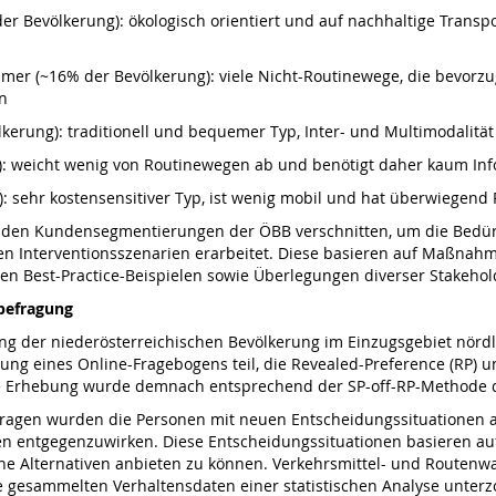
der Bevölkerung): ökologisch orientiert und auf nachhaltige Trans
nehmer (~16% der Bevölkerung): viele Nicht-Routinewege, die bevor
en
ölkerung): traditionell und bequemer Typ, Inter- und Multimodalität
g): weicht wenig von Routinewegen ab und benötigt daher kaum In
ung): sehr kostensensitiver Typ, ist wenig mobil und hat überwieg
den Kundensegmentierungen der ÖBB verschnitten, um die Bedürfn
n Interventionsszenarien erarbeitet. Diese basieren auf Maßnahm
len Best-Practice-Beispielen sowie Überlegungen diverser Stakehol
befragung
ung der niederösterreichischen Bevölkerung im Einzugsgebiet nör
ng eines Online-Fragebogens teil, die Revealed-Preference (RP) 
e Erhebung wurde demnach entsprechend der SP-off-RP-Methode durc
gen wurden die Personen mit neuen Entscheidungssituationen aus
en entgegenzuwirken. Diese Entscheidungssituationen basieren a
nahe Alternativen anbieten zu können. Verkehrsmittel- und Route
esammelten Verhaltensdaten einer statistischen Analyse unterz