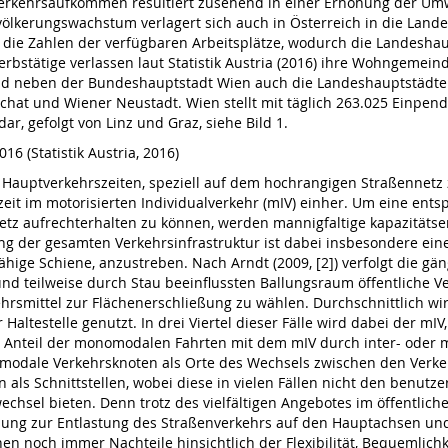
e Verkehrsaufkommen resultiert zusehend in einer Erhöhung der U
Bevölkerungswachstum verlagert sich auch in Österreich in die L
 die Zahlen der verfügbaren Arbeitsplätze, wodurch die Landesh
rbstätige verlassen laut Statistik Austria (2016) ihre Wohngemein
d neben der Bundeshauptstadt Wien auch die Landeshauptstädte Li
chat und Wiener Neustadt. Wien stellt mit täglich 263.025 Einp
r, gefolgt von Linz und Graz, siehe Bild 1.
16 (Statistik Austria, 2016)
 Hauptverkehrszeiten, speziell auf dem hochrangigen Straßennet
eit im motorisierten Individualverkehr (mIV) einher. Um eine ent
etz aufrechterhalten zu können, werden mannigfaltige kapazitä
ung der gesamten Verkehrsinfrastruktur ist dabei insbesondere ein
sfähige Schiene, anzustreben. Nach Arndt (2009, [2]) verfolgt die
und teilweise durch Stau beeinflussten Ballungsraum öffentliche V
ehrsmittel zur Flächenerschließung zu wählen. Durchschnittlich wi
Haltestelle genutzt. In drei Viertel dieser Fälle wird dabei der mIV
, den Anteil der monomodalen Fahrten mit dem mIV durch inter- oder
imodale Verkehrsknoten als Orte des Wechsels zwischen den Verkeh
 als Schnittstellen, wobei diese in vielen Fällen nicht den benu
hsel bieten. Denn trotz des vielfältigen Angebotes im öffentlich
tzung zur Entlastung des Straßenverkehrs auf den Hauptachsen un
 noch immer Nachteile hinsichtlich der Flexibilität, Bequemlichke