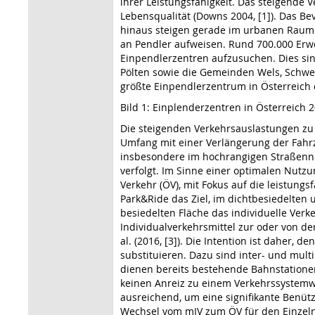
ihrer Leistungsfähigkeit. Das steigend
Lebensqualität (Downs 2004, [1]). Das 
hinaus steigen gerade im urbanen Raum
an Pendler aufweisen. Rund 700.000 Erwe
Einpendlerzentren aufzusuchen. Dies sin
Pölten sowie die Gemeinden Wels, Schwe
größte Einpendlerzentrum in Österreich da
Bild 1: Einplenderzentren in Österreich 20
Die steigenden Verkehrsauslastungen zu
Umfang mit einer Verlängerung der Fahrz
insbesondere im hochrangigen Straßenn
verfolgt. Im Sinne einer optimalen Nutz
Verkehr (ÖV), mit Fokus auf die leistung
Park&Ride das Ziel, im dichtbesiedelten 
besiedelten Fläche das individuelle Verk
Individualverkehrsmittel zur oder von der 
al. (2016, [3]). Die Intention ist daher
substituieren. Dazu sind inter- und mult
dienen bereits bestehende Bahnstationen
keinen Anreiz zu einem Verkehrssystemwec
ausreichend, um eine signifikante Benü
Wechsel vom mIV zum ÖV für den Einzelnen