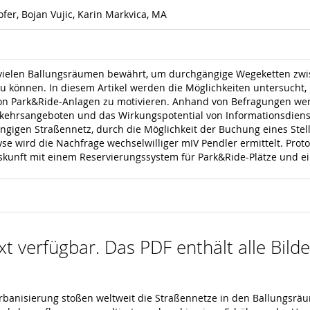
ofer, Bojan Vujic, Karin Markvica, MA
 vielen Ballungsräumen bewährt, um durchgängige Wegeketten zwis
 können. In diesem Artikel werden die Möglichkeiten untersucht, 
on Park&Ride-Anlagen zu motivieren. Anhand von Befragungen werd
ehrsangeboten und das Wirkungspotential von Informationsdiensten
igen Straßennetz, durch die Möglichkeit der Buchung eines Stellp
yse wird die Nachfrage wechselwilliger mIV Pendler ermittelt. Pr
uskunft mit einem Reservierungssystem für Park&Ride-Plätze und ei
ext verfügbar. Das PDF enthält alle Bil
rbanisierung stoßen weltweit die Straßennetze in den Ballungsrä