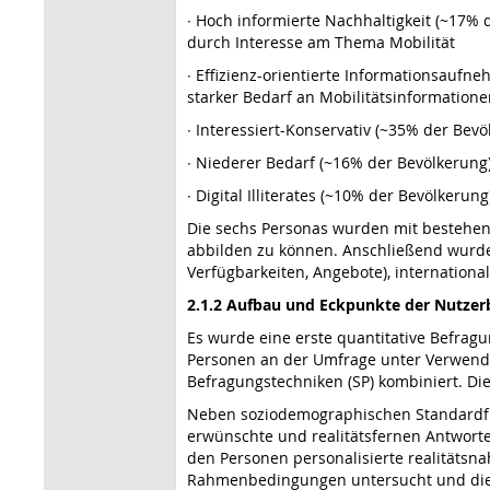
∙ Hoch informierte Nachhaltigkeit (~17% 
durch Interesse am Thema Mobilität
∙ Effizienz-orientierte Informationsauf
starker Bedarf an Mobilitätsinformation
∙ Interessiert-Konservativ (~35% der Bev
∙ Niederer Bedarf (~16% der Bevölkerun
∙ Digital Illiterates (~10% der Bevölker
Die sechs Personas wurden mit bestehen
abbilden zu können. Anschließend wurde
Verfügbarkeiten, Angebote), internationa
2.1.2 Aufbau und Eckpunkte der Nutzer
Es wurde eine erste quantitative Befrag
Personen an der Umfrage unter Verwendu
Befragungstechniken (SP) kombiniert. Di
Neben soziodemographischen Standardfra
erwünschte und realitätsfernen Antwort
den Personen personalisierte realitäts
Rahmenbedingungen untersucht und die g