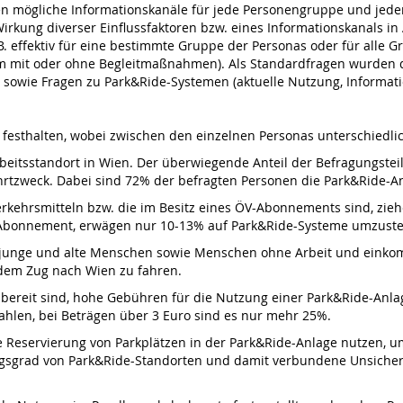
n mögliche Informationskanäle für jede Personengruppe und jeden S
irkung diverser Einflussfaktoren bzw. eines Informationskanals in 
 B. effektiv für eine bestimmte Gruppe der Personas oder für alle 
am mit oder ohne Begleitmaßnahmen). Als Standardfragen wurden d
owie Fragen zu Park&Ride-Systemen (aktuelle Nutzung, Informatio
h festhalten, wobei zwischen den einzelnen Personas unterschiedli
rbeitsstandort in Wien. Der überwiegende Anteil der Befragungst
s Fahrtzweck. Dabei sind 72% der befragten Personen die Park&Ride
 Verkehrsmitteln bzw. die im Besitz eines ÖV-Abonnements sind, zi
V-Abonnement, erwägen nur 10-13% auf Park&Ride-Systeme umzuste
ind junge und alte Menschen sowie Menschen ohne Arbeit und eink
dem Zug nach Wien zu fahren.
ht bereit sind, hohe Gebühren für die Nutzung einer Park&Ride-Anla
ahlen, bei Beträgen über 3 Euro sind es nur mehr 25%.
e Reservierung von Parkplätzen in der Park&Ride-Anlage nutzen, um 
ngsgrad von Park&Ride-Standorten und damit verbundene Unsicherhe