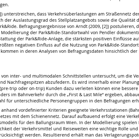
ngen.
, [4]) unterstreichen, dass Verkehrsüberlastungen am Straßennetz 
h der Auslastungsgrad des Stellplatzangebots sowie die Qualität d
k&Ride. Befragungsergebnisse von Arndt (2009, [2]) postulieren, 
 Modellierung der Park&Ride-Standortwahl von Pendler dokumentiere
stattung der Park&Ride-Anlage, die stärksten positiven Einflüsse 
rößten negativen Einfluss auf die Nutzung von Park&Ride-Standorte
 [8]) kommen in deren Analysen von Befragungsdaten hinsichtlich d
al von inter- und multimodalen Schnittstellen untersucht, um die 
und Nachfragespitzen abzufedern. Es wird innerhalb einer Planu
s (pre-trip oder on-trip) Kunden dazu verleiten können eine bes
nders im Bahnverkehr durch die „First & Last Mile“ ergeben, abb
wahl für unterschiedliche Personengruppen in den Befragungen erh
t anhand vordefinierter Kriterien geeignete Verkehrsstationen (B
tzes mit dem Schienennetz. Darauf aufbauend erfolgt eine Verke
odells für den Ballungsraum Wien. In der Modellierung spielen F
ichkeit der Verkehrsmittel und Reiseweiten eine wichtige Rolle un
ücksichtigt werden. Resultierend erhält man das Verlagerungspot