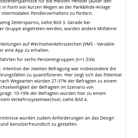
isezeitersparnisse für die meisten Pendler (außer den
rt in Form von kurzen Wegen an der Park&Ride-Anlage
 intermodalen Pendlerverhaltens zu fördern.
nig Zeitersparnis, siehe Bild 3. Gerade bei
in der Gruppe angetreten werden, wurden andere Mitfahrer
leitungen auf Wechselverkehrszeichen (VMS - Variable-
er eine App zu erhalten.
itfahrten für sechs Personengruppen (n=1.534)
. Intention der zweiten Befragung war insbesondere die
ngsfällen zu quantifizieren. Hier zeigt sich das Potential
nt nach Wegearten würden 27-37% der Befragten zu einem
selwilligkeit der Befragten im Szenario von
eprägt. 10-19% der Befragten würden hier zu einem
inem Verkehrssystemwechsel, siehe Bild 4.
Erkenntnisse wurden zudem Anforderungen an das Design
 und benutzerfreundlich zu gestalten.