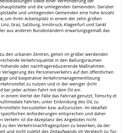
mweltbelastungen sowie einer Verminderung der
andeshauptstädte und die umliegenden Gemeinden. Darüber
auptstädte und umliegenden Gemeinden eine hohe Anzahl
de, um ihren Arbeitsplatz in einem der zehn großen
nz, Graz, Salzburg, Innsbruck, Klagenfurt und Sankt
endler aus anderen Bundesländern erwartungsgemäß das
z zu den urbanen Zentren, gehen im größer werdenden
sprechende Verkehrsqualität in den Ballungsräumen
tserhöhende oder nachfragereduzierende Maßnahmen
e Verlagerung des Personenverkehrs auf den öffentlichen
 gängige und kooperative Verkehrsmanagementlösung
erkehrsmittel zu nutzen und in der weniger dicht
rd bei jeder achten Fahrt mit dem ÖV ein
, in einem Viertel der Fälle das Fahrrad genutzt, Tomschy et
 multimodale Fahrten, unter Einbindung des ÖV, zu
rsmitteln herzustellen bzw. aufzurüsten. Im Idealfall
tzerspezifischen Anforderungen entsprechen und daher
en Verkehr ist die Akzeptanz des Angebotes nicht
d zu den Verkehrsnachfragespitzen zu bewirken, da der
it und nicht zuletzt des Zeitaufwands im Vergleich zu Tür-