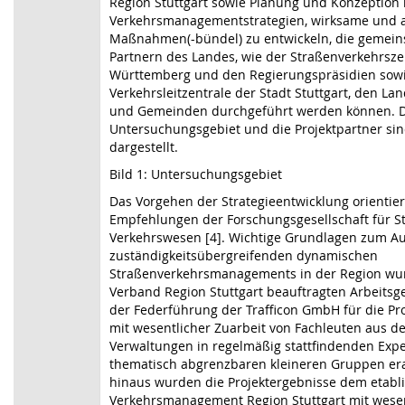
Region Stuttgart sowie Planung und Konzeption
Verkehrsmanagementstrategien, wirksame und 
Maßnahmen(-bündel) zu entwickeln, die gemei
Partnern des Landes, wie der Straßenverkehrsze
Württemberg und den Regierungspräsidien sowie
Verkehrsleitzentrale der Stadt Stuttgart, den La
und Gemeinden durchgeführt werden können. 
Untersuchungsgebiet und die Projektpartner sind
dargestellt.
Bild 1: Untersuchungsgebiet
Das Vorgehen der Strategieentwicklung orientier
Empfehlungen der Forschungsgesellschaft für S
Verkehrswesen [4]. Wichtige Grundlagen zum A
zuständigkeitsübergreifenden dynamischen
Straßenverkehrsmanagements in der Region wu
Verband Region Stuttgart beauftragten Arbeitsg
der Federführung der Trafficon GmbH für die Pro
mit wesentlicher Zuarbeit von Fachleuten aus de
Verwaltungen in regelmäßig stattfindenden Exp
thematisch abgrenzbaren kleineren Gruppen era
hinaus wurden die Projektergebnisse dem etabli
Verkehrsmanagement Region Stuttgart mit wese