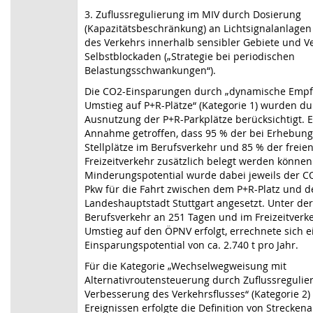
3. Zuflussregulierung im MIV durch Dosierung
(Kapazitätsbeschränkung) an Lichtsignalanlagen
des Verkehrs innerhalb sensibler Gebiete und 
Selbstblockaden („Strategie bei periodischen
Belastungsschwankungen“).
Die CO2-Einsparungen durch „dynamische Emp
Umstieg auf P+R-Plätze“ (Kategorie 1) wurden du
Ausnutzung der P+R-Parkplätze berücksichtigt. 
Annahme getroffen, dass 95 % der bei Erhebunge
Stellplätze im Berufsverkehr und 85 % der freien
Freizeitverkehr zusätzlich belegt werden können
Minderungspotential wurde dabei jeweils der C
Pkw für die Fahrt zwischen dem P+R-Platz und 
Landeshauptstadt Stuttgart angesetzt. Unter d
Berufsverkehr an 251 Tagen und im Freizeitverk
Umstieg auf den ÖPNV erfolgt, errechnete sich e
Einsparungspotential von ca. 2.740 t pro Jahr.
Für die Kategorie „Wechselwegweisung mit
Alternativroutensteuerung durch Zuflussreguli
Verbesserung des Verkehrsflusses“ (Kategorie 2
Ereignissen erfolgte die Definition von Strecken