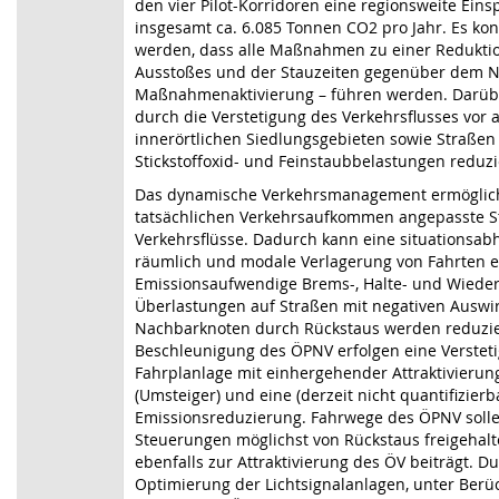
den vier Pilot-Korridoren eine regionsweite Ein
insgesamt ca. 6.085 Tonnen CO2 pro Jahr. Es k
werden, dass alle Maßnahmen zu einer Redukti
Ausstoßes und der Stauzeiten gegenüber dem Nul
Maßnahmenaktivierung – führen werden. Darüb
durch die Verstetigung des Verkehrsflusses vor 
innerörtlichen Siedlungsgebieten sowie Straßen
Stickstoffoxid- und Feinstaubbelastungen reduzi
Das dynamische Verkehrsmanagement ermöglic
tatsächlichen Verkehrsaufkommen angepasste S
Verkehrsflüsse. Dadurch kann eine situationsabh
räumlich und modale Verlagerung von Fahrten e
Emissionsaufwendige Brems-, Halte- und Wiede
Überlastungen auf Straßen mit negativen Auswi
Nachbarknoten durch Rückstaus werden reduzie
Beschleunigung des ÖPNV erfolgen eine Verstet
Fahrplanlage mit einhergehender Attraktivieru
(Umsteiger) und eine (derzeit nicht quantifizierb
Emissionsreduzierung. Fahrwege des ÖPNV solle
Steuerungen möglichst von Rückstaus freigehal
ebenfalls zur Attraktivierung des ÖV beiträgt. D
Optimierung der Lichtsignalanlagen, unter Berü