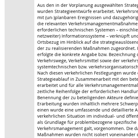
Aus den in der Vorplanung ausgewählten Strate
wurden Strategieentwürfe erarbeitet. Verkehrsre
mit (un-)planbaren Ereignissen und dazugehöri
die relevanten Verkehrsmanagementmaßnahme
erforderlichen technischen Systemen – einschlie
netzweiter) Informationssysteme – verknüpft un
Ortsbezug im Hinblick auf die strategieauslöse
der zu realisierenden Maßnahmen zugeordnet. 
erfolgte die konkrete Angabe bzw. Bezeichnung 
Verkehrswege, Verkehrsmittel sowie der verkehr
systemtechnischen bzw. verkehrsorganisatorisc
Nach diesen verkehrlichen Festlegungen wurde d
Strategieablauf in Zusammenarbeit mit den bete
erarbeitet und für alle Verkehrsmanagementm
zeitliche Reihenfolge der erforderlichen Handl
Benennung der zu beteiligenden Akteure definier
Erarbeitung wurden inhaltlich mehrere Schwerp
einen wurde eine umfassende und detaillierte A
verkehrlichen Situation im individual- und öffent
als Grundlage für problembezogene spezifische 
Verkehrsmanagement galt, vorgenommen. Die da
Maßnahmen wurden nicht isoliert voneinander d