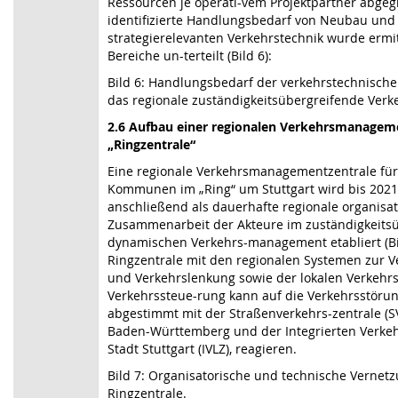
Ressourcen je operati-vem Projektpartner abgeg
identifizierte Handlungsbedarf von Neubau und 
strategierelevanten Verkehrstechnik wurde ermit
Bereiche un-terteilt (Bild 6):
Bild 6: Handlungsbedarf der verkehrstechnischen
das regionale zuständigkeitsübergreifende Ve
2.6 Aufbau einer regionalen Verkehrsmanagem
„Ringzentrale“
Eine regionale Verkehrsmanagementzentrale für
Kommunen im „Ring“ um Stuttgart wird bis 202
anschließend als dauerhafte regionale organisat
Zusammenarbeit der Akteure im zuständigkeits
dynamischen Verkehrs-management etabliert (Bil
Ringzentrale mit den regionalen Systemen zur V
und Verkehrslenkung sowie der lokalen Verkehrs
Verkehrssteue-rung kann auf die Verkehrsstöru
abgestimmt mit der Straßenverkehrs-zentrale (S
Baden-Württemberg und der Integrierten Verkehr
Stadt Stuttgart (IVLZ), reagieren.
Bild 7: Organisatorische und technische Vernet
Ringzentrale.