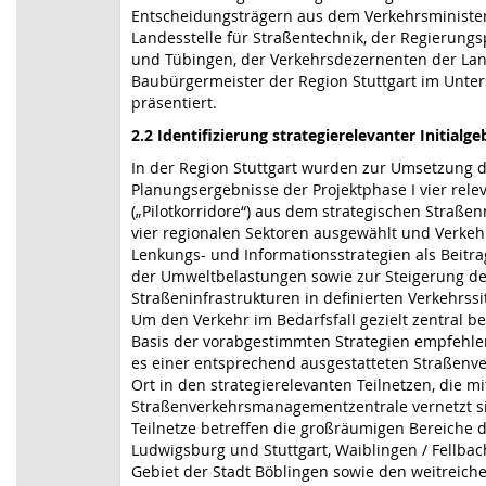
Entscheidungsträgern aus dem Verkehrsministe
Landesstelle für Straßentechnik, der Regierungs
und Tübingen, der Verkehrsdezernenten der Lan
Baubürgermeister der Region Stuttgart im Unte
präsentiert.
2.2 Identifizierung strategierelevanter Initialge
In der Region Stuttgart wurden zur Umsetzung 
Planungsergebnisse der Projektphase I vier relev
(„Pilotkorridore“) aus dem strategischen Straße
vier regionalen Sektoren ausgewählt und Verkeh
Lenkungs- und Informationsstrategien als Beitr
der Umweltbelastungen sowie zur Steigerung der
Straßeninfrastrukturen in definierten Verkehrssi
Um den Verkehr im Bedarfsfall gezielt zentral b
Basis der vorabgestimmten Strategien empfehle
es einer entsprechend ausgestatteten Straßenve
Ort in den strategierelevanten Teilnetzen, die m
Straßenverkehrsmanagementzentrale vernetzt si
Teilnetze betreffen die großräumigen Bereiche d
Ludwigsburg und Stuttgart, Waiblingen / Fellbac
Gebiet der Stadt Böblingen sowie den weitreich