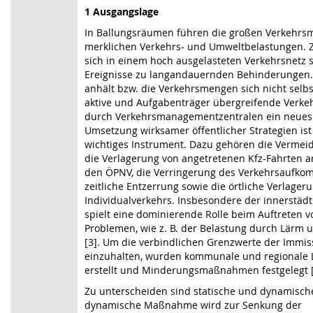
1 Ausgangslage
In Ballungsräumen führen die großen Verkehrs
merklichen Verkehrs- und Umweltbelastungen. 
sich in einem hoch ausgelasteten Verkehrsnetz 
Ereignisse zu langandauernden Behinderungen. 
anhält bzw. die Verkehrsmengen sich nicht selbst
aktive und Aufgabenträger übergreifende Verk
durch Verkehrsmanagementzentralen ein neues 
Umsetzung wirksamer öffentlicher Strategien ist 
wichtiges Instrument. Dazu gehören die Vermeid
die Verlagerung von angetretenen Kfz-Fahrten a
den ÖPNV, die Verringerung des Verkehrsaufko
zeitliche Entzerrung sowie die örtliche Verlager
Individualverkehrs. Insbesondere der innerstädt
spielt eine dominierende Rolle beim Auftreten 
Problemen, wie z. B. der Belastung durch Lärm 
[3]. Um die verbindlichen Grenzwerte der Immi
einzuhalten, wurden kommunale und regionale L
erstellt und Minderungsmaßnahmen festgelegt [
Zu unterscheiden sind statische und dynamisc
dynamische Maßnahme wird zur Senkung der