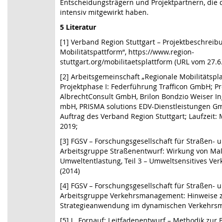
Entscheidungsträgern und Projektpartnern, die 
intensiv mitgewirkt haben.
5 Literatur
[1] Verband Region Stuttgart – Projektbeschreib
Mobilitätspattform“, https://www.region-
stuttgart.org/mobilitaetsplattform (URL vom 27.6
[2] Arbeitsgemeinschaft „Regionale Mobilitätspla
Projektphase I: Federführung Trafficon GmbH; Pr
AlbrechtConsult GmbH, Brilon Bondzio Weiser In
mbH, PRISMA solutions EDV-Dienstleistungen G
Auftrag des Verband Region Stuttgart; Laufzeit: M
2019;
[3] FGSV – Forschungsgesellschaft für Straßen-
Arbeitsgruppe Straßenentwurf: Wirkung von M
Umweltentlastung, Teil 3 – Umweltsensitives V
(2014)
[4] FGSV – Forschungsgesellschaft für Straßen-
Arbeitsgruppe Verkehrsmanagement: Hinweise 
Strategieanwendung im dynamischen Verkehrs
[5] L. Fornauf: Leitfadenentwurf – Methodik zur