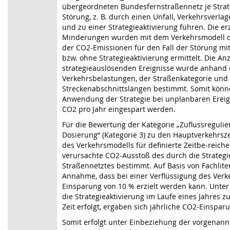
übergeordneten Bundesfernstraßennetz je Strate
Störung, z. B. durch einen Unfall, Verkehrsverl
und zu einer Strategieaktivierung führen. Die e
Minderungen wurden mit dem Verkehrsmodell d
der CO2-Emissionen für den Fall der Störung mit
bzw. ohne Strategieaktivierung ermittelt. Die An
strategieauslösenden Ereignisse wurde anhand 
Verkehrsbelastungen, der Straßenkategorie und
Streckenabschnittslängen bestimmt. Somit könn
Anwendung der Strategie bei unplanbaren Ereign
CO2 pro Jahr eingespart werden.
Für die Bewertung der Kategorie „Zuflussreguli
Dosierung“ (Kategorie 3) zu den Hauptverkehrsze
des Verkehrsmodells für definierte Zeitbe-reich
verursachte CO2-Ausstoß des durch die Strategi
Straßennetztes bestimmt. Auf Basis von Fachliter
Annahme, dass bei einer Verflüssigung des Verk
Einsparung von 10 % erzielt werden kann. Unte
die Strategieaktivierung im Laufe eines Jahres zu
Zeit erfolgt, ergaben sich jährliche CO2-Einsparu
Somit erfolgt unter Einbeziehung der vorgenan