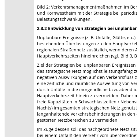
Bild 2: Verkehrsmanagementmaßnahmen im Ber
und Kornwestheim mit der Strategie bei periodi
Belastungsschwankungen.
2.3.2 Entwicklung von Strategien bei unplanbar
Unplanbare Ereignisse (z. B. Unfälle, Glätte, etc.)
bestehenden Überlastungen zu den Hauptverkeh
regionalen Straßennetz zusätzlich, wenn deren 
Hauptverkehrszeiten hineinreichen (vgl. Bild 3, Bi
Ziel der Strategien bei unplanbaren Ereignissen i
das strategische Netz möglichst leistungsfähig z
negativen Auswirkungen auf den Verkehrsfluss zu
eine zeitliche und räumliche Ausweitung von V
durch Unfälle in die morgendliche bzw. abendli
Hauptverkehrszeit hinein zu vermeiden. Daher
freie Kapazitäten in Schwachlastzeiten / Nebenve
Nachts) im gesamten strategischen Netz genutz
langanhaltende Verkehrsbehinderungen in den 
gestörten Netzbereichen zu vermeiden.
Im Zuge dessen soll das nachgeordnete Netz situ
bei einem Unfall) den Verkehr vom übergeordnet