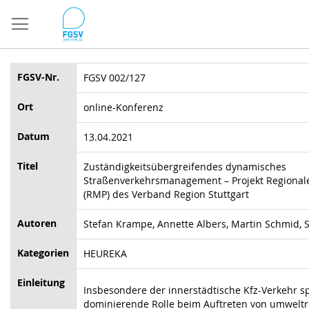
Direkt
zum
Inhalt
FGSV-Nr.
FGSV 002/127
Ort
online-Konferenz
Datum
13.04.2021
Titel
Zuständigkeitsübergreifendes dynamisches
Straßenverkehrsmanagement – Projekt Regionale
(RMP) des Verband Region Stuttgart
Autoren
Stefan Krampe, Annette Albers, Martin Schmid, 
Kategorien
HEUREKA
Einleitung
Insbesondere der innerstädtische Kfz-Verkehr sp
dominierende Rolle beim Auftreten von umweltr