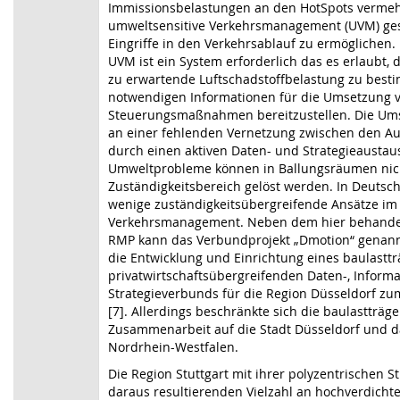
Immissionsbelastungen an den HotSpots vermeh
umweltsensitive Verkehrsmanagement (UVM) gese
Eingriffe in den Verkehrsablauf zu ermöglichen.
UVM ist ein System erforderlich das es erlaubt, 
zu erwartende Luftschadstoffbelastung zu best
notwendigen Informationen für die Umsetzung 
Steuerungsmaßnahmen bereitzustellen. Die Umse
an einer fehlenden Vernetzung zwischen den Au
durch einen aktiven Daten- und Strategieaustau
Umweltprobleme können in Ballungsräumen nich
Zuständigkeitsbereich gelöst werden. In Deutsch
wenige zuständigkeitsübergreifende Ansätze i
Verkehrsmanagement. Neben dem hier behandel
RMP kann das Verbundprojekt „Dmotion“ genann
die Entwicklung und Einrichtung eines baulastt
privatwirtschaftsübergreifenden Daten-, Inform
Strategieverbunds für die Region Düsseldorf zum
[7]. Allerdings beschränkte sich die baulastträg
Zusammenarbeit auf die Stadt Düsseldorf und 
Nordrhein-Westfalen.
Die Region Stuttgart mit ihrer polyzentrischen S
daraus resultierenden Vielzahl an hochverdich