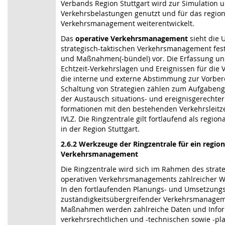
Verbands Region Stuttgart wird zur Simulation 
Verkehrsbelastungen genutzt und für das region
Verkehrsmanagement weiterentwickelt.
Das
operative Verkehrsmanagement
sieht die 
strategisch-taktischen Verkehrsmanagement fest
und Maßnahmen(-bündel) vor. Die Erfassung u
Echtzeit-Verkehrslagen und Ereignissen für die 
die interne und externe Abstimmung zur Vorber
Schaltung von Strategien zählen zum Aufgaben
der Austausch situations- und ereignisgerechter
formationen mit den bestehenden Verkehrsleitz
IVLZ. Die Ringzentrale gilt fortlaufend als regio
in der Region Stuttgart.
2.6.2 Werkzeuge der Ringzentrale für ein region
Verkehrsmanagement
Die Ringzentrale wird sich im Rahmen des strat
operativen Verkehrsmanagements zahlreicher 
In den fortlaufenden Planungs- und Umsetzung
zuständigkeitsübergreifender Verkehrsmanagem
Maßnahmen werden zahlreiche Daten und Infor
verkehrsrechtlichen und -technischen sowie -p